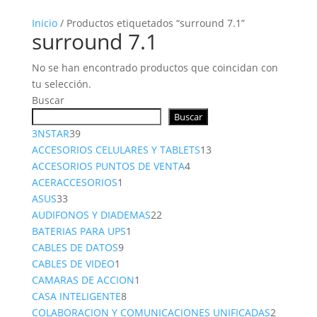
Inicio
/ Productos etiquetados “surround 7.1”
surround 7.1
No se han encontrado productos que coincidan con
tu selección.
Buscar
Buscar
39
3NSTAR
39
productos
13
ACCESORIOS CELULARES Y TABLETS
13
4
productos
ACCESORIOS PUNTOS DE VENTA
4
1
productos
ACERACCESORIOS
1
33
producto
ASUS
33
productos
22
AUDIFONOS Y DIADEMAS
22
1
productos
BATERIAS PARA UPS
1
9
producto
CABLES DE DATOS
9
1
productos
CABLES DE VIDEO
1
producto
1
CAMARAS DE ACCION
1
8
producto
CASA INTELIGENTE
8
productos
2
COLABORACION Y COMUNICACIONES UNIFICADAS
2