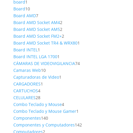
1
producto
board
1
producto
10
Board
10
productos
7
Board AMD
7
productos
2
Board AMD Socket AM4
2
productos
2
Board AMD Socket AM5
2
productos
2
Board AMD Socket FM2+
2
productos
1
Board AMD Socket TR4 & WRX80
1
1
producto
Board INTEL
1
producto
1
Board INTEL LGA 1700
1
producto
74
CÁMARAS DE VIDEOVIGILANCIA
74
10
productos
Camaras Web
10
productos
1
Capturadoras de Video
1
1
producto
CARGADORES
1
4
producto
CARTUCHOS
4
productos
28
CELULARES
28
productos
4
Combo Teclado y Mouse
4
productos
1
Combo Teclado y Mouse Gamer
1
140
producto
Componentes
140
productos
142
Componentes y Computadores
142
2
productos
Computadores
2