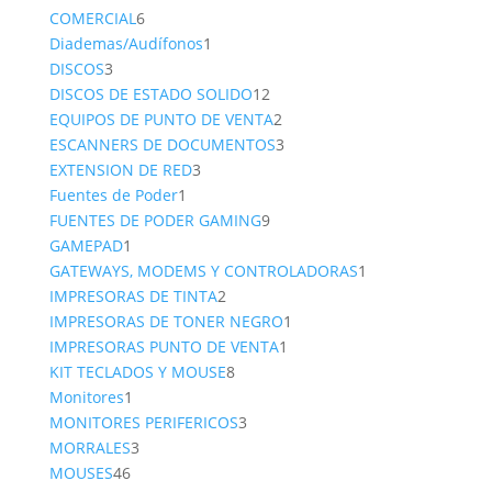
6
product
COMERCIAL
6
productos
1
Diademas/Audífonos
1
3
producto
DISCOS
3
productos
12
DISCOS DE ESTADO SOLIDO
12
productos
2
EQUIPOS DE PUNTO DE VENTA
2
productos
3
ESCANNERS DE DOCUMENTOS
3
3
productos
EXTENSION DE RED
3
1
productos
Fuentes de Poder
1
producto
9
FUENTES DE PODER GAMING
9
1
productos
GAMEPAD
1
producto
1
GATEWAYS, MODEMS Y CONTROLADORAS
1
2
producto
IMPRESORAS DE TINTA
2
productos
1
IMPRESORAS DE TONER NEGRO
1
1
producto
IMPRESORAS PUNTO DE VENTA
1
8
producto
KIT TECLADOS Y MOUSE
8
1
productos
Monitores
1
producto
3
MONITORES PERIFERICOS
3
3
productos
MORRALES
3
46
productos
MOUSES
46