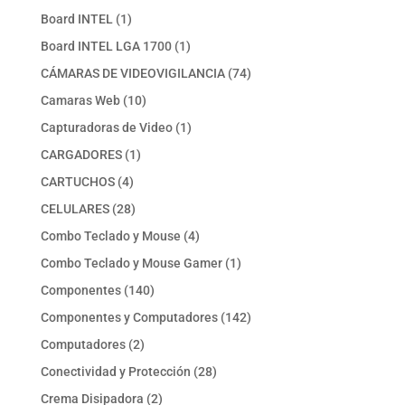
producto
1
Board INTEL
1
producto
1
Board INTEL LGA 1700
1
producto
74
CÁMARAS DE VIDEOVIGILANCIA
74
productos
10
Camaras Web
10
productos
1
Capturadoras de Video
1
producto
1
CARGADORES
1
producto
4
CARTUCHOS
4
productos
28
CELULARES
28
productos
4
Combo Teclado y Mouse
4
productos
1
Combo Teclado y Mouse Gamer
1
producto
140
Componentes
140
productos
142
Componentes y Computadores
142
productos
2
Computadores
2
productos
28
Conectividad y Protección
28
productos
2
Crema Disipadora
2