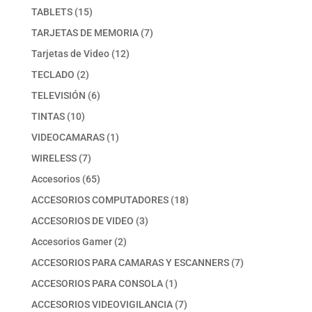
producto
15
TABLETS
15
productos
7
TARJETAS DE MEMORIA
7
productos
12
Tarjetas de Video
12
productos
2
TECLADO
2
productos
6
TELEVISIÓN
6
productos
10
TINTAS
10
productos
1
VIDEOCAMARAS
1
producto
7
WIRELESS
7
productos
65
Accesorios
65
productos
18
ACCESORIOS COMPUTADORES
18
productos
3
ACCESORIOS DE VIDEO
3
productos
2
Accesorios Gamer
2
productos
7
ACCESORIOS PARA CAMARAS Y ESCANNERS
7
productos
1
ACCESORIOS PARA CONSOLA
1
producto
7
ACCESORIOS VIDEOVIGILANCIA
7