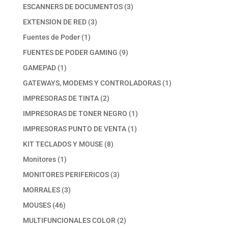
productos
3
ESCANNERS DE DOCUMENTOS
3
productos
3
EXTENSION DE RED
3
productos
1
Fuentes de Poder
1
producto
9
FUENTES DE PODER GAMING
9
productos
1
GAMEPAD
1
producto
1
GATEWAYS, MODEMS Y CONTROLADORAS
1
producto
2
IMPRESORAS DE TINTA
2
productos
1
IMPRESORAS DE TONER NEGRO
1
producto
1
IMPRESORAS PUNTO DE VENTA
1
producto
8
KIT TECLADOS Y MOUSE
8
productos
1
Monitores
1
producto
3
MONITORES PERIFERICOS
3
productos
3
MORRALES
3
productos
46
MOUSES
46
productos
2
MULTIFUNCIONALES COLOR
2