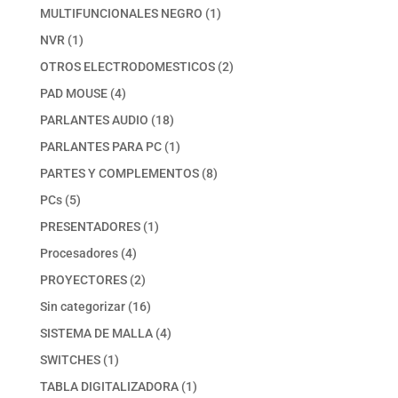
productos
1
MULTIFUNCIONALES NEGRO
1
producto
1
NVR
1
producto
2
OTROS ELECTRODOMESTICOS
2
productos
4
PAD MOUSE
4
productos
18
PARLANTES AUDIO
18
productos
1
PARLANTES PARA PC
1
producto
8
PARTES Y COMPLEMENTOS
8
productos
5
PCs
5
productos
1
PRESENTADORES
1
producto
4
Procesadores
4
productos
2
PROYECTORES
2
productos
16
Sin categorizar
16
productos
4
SISTEMA DE MALLA
4
productos
1
SWITCHES
1
producto
1
TABLA DIGITALIZADORA
1