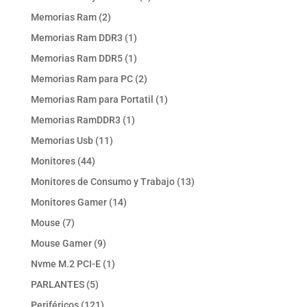
producto
2
Memorias Ram
2
productos
1
Memorias Ram DDR3
1
producto
1
Memorias Ram DDR5
1
producto
2
Memorias Ram para PC
2
productos
1
Memorias Ram para Portatil
1
producto
1
Memorias RamDDR3
1
producto
11
Memorias Usb
11
productos
44
Monitores
44
productos
13
Monitores de Consumo y Trabajo
13
productos
14
Monitores Gamer
14
productos
7
Mouse
7
productos
9
Mouse Gamer
9
productos
1
Nvme M.2 PCI-E
1
producto
5
PARLANTES
5
productos
121
Periféricos
121