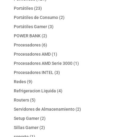
productos
23
Portátiles
23
productos
2
Portátiles de Consumo
2
productos
3
Portátiles Gamer
3
productos
2
POWER BANK
2
productos
6
Procesadores
6
productos
1
Procesadores AMD
1
producto
1
Procesadores AMD Serie 3000
1
producto
3
Procesadores INTEL
3
productos
9
Redes
9
productos
4
Refrigeracion Liquida
4
productos
5
Routers
5
productos
2
Servidores de Almacenamiento
2
productos
2
Setup Gamer
2
productos
2
Sillas Gamer
2
productos
1
soporte
1