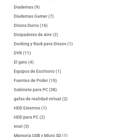
productos
9
Diademas
9
productos
7
Diademas Gamer
7
productos
16
Discos Duros
16
productos
2
Disipadores de Aire
2
productos
1
Docking y Rack para Discos
1
producto
11
DVR
11
productos
4
El gato
4
productos
1
Equipos de Escritorio
1
producto
10
Fuentes de Poder
10
productos
38
Gabinete para PC
38
productos
2
gafas de realidad virtual
2
productos
1
HDD Externos
1
producto
2
HDD para PC
2
productos
3
Intel
3
productos
1
Memoria USB y Micro SD
1