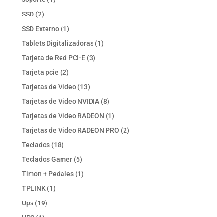
producto
2
SSD
2
productos
1
SSD Externo
1
producto
1
Tablets Digitalizadoras
1
producto
3
Tarjeta de Red PCI-E
3
productos
2
Tarjeta pcie
2
productos
13
Tarjetas de Video
13
productos
8
Tarjetas de Video NVIDIA
8
productos
1
Tarjetas de Video RADEON
1
producto
2
Tarjetas de Video RADEON PRO
2
productos
18
Teclados
18
productos
6
Teclados Gamer
6
productos
1
Timon + Pedales
1
producto
1
TPLINK
1
producto
19
Ups
19
productos
1