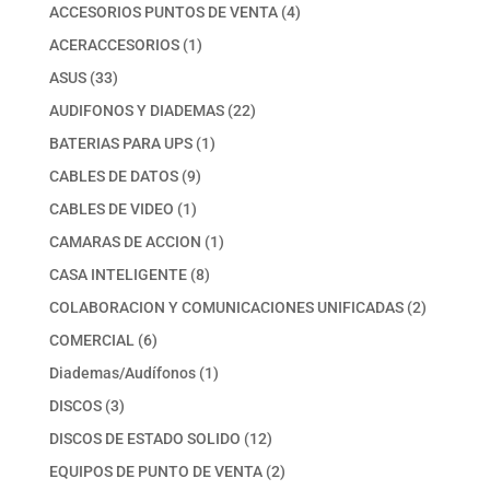
productos
4
ACCESORIOS PUNTOS DE VENTA
4
productos
1
ACERACCESORIOS
1
producto
33
ASUS
33
productos
22
AUDIFONOS Y DIADEMAS
22
productos
1
BATERIAS PARA UPS
1
producto
9
CABLES DE DATOS
9
productos
1
CABLES DE VIDEO
1
producto
1
CAMARAS DE ACCION
1
producto
8
CASA INTELIGENTE
8
productos
2
COLABORACION Y COMUNICACIONES UNIFICADAS
2
productos
6
COMERCIAL
6
productos
1
Diademas/Audífonos
1
producto
3
DISCOS
3
productos
12
DISCOS DE ESTADO SOLIDO
12
productos
2
EQUIPOS DE PUNTO DE VENTA
2