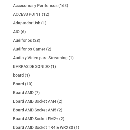
productos
163
Accesorios y Periféricos
163
productos
12
ACCESS POINT
12
productos
1
Adaptador Usb
1
producto
6
AIO
6
productos
28
Audifonos
28
productos
2
Audifonos Gamer
2
productos
1
Audio y Video para Streaming
1
producto
1
BARRAS DE SONIDO
1
producto
1
board
1
producto
10
Board
10
productos
7
Board AMD
7
productos
2
Board AMD Socket AM4
2
productos
2
Board AMD Socket AM5
2
productos
2
Board AMD Socket FM2+
2
productos
1
Board AMD Socket TR4 & WRX80
1