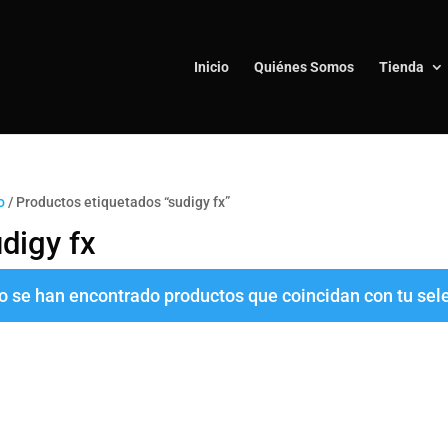
Inicio
Quiénes Somos
Tienda
o
/ Productos etiquetados “sudigy fx”
digy fx
o se han encontrado productos que coincidan con tu sel