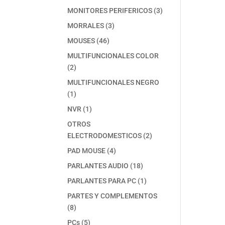
producto
3
MONITORES PERIFERICOS
3
productos
3
MORRALES
3
productos
46
MOUSES
46
productos
MULTIFUNCIONALES COLOR
2
2
productos
MULTIFUNCIONALES NEGRO
1
1
producto
1
NVR
1
producto
OTROS
2
ELECTRODOMESTICOS
2
productos
4
PAD MOUSE
4
productos
18
PARLANTES AUDIO
18
productos
1
PARLANTES PARA PC
1
producto
PARTES Y COMPLEMENTOS
8
8
productos
5
PCs
5