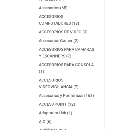
productos
65
Accesorios
65
productos
ACCESORIOS
18
COMPUTADORES
18
productos
3
ACCESORIOS DE VIDEO
3
productos
2
Accesorios Gamer
2
productos
ACCESORIOS PARA CAMARAS
7
Y ESCANNERS
7
productos
ACCESORIOS PARA CONSOLA
1
1
producto
ACCESORIOS
7
VIDEOVIGILANCIA
7
productos
163
Accesorios y Periféricos
163
productos
12
ACCESS POINT
12
productos
1
Adaptador Usb
1
producto
6
AIO
6
productos