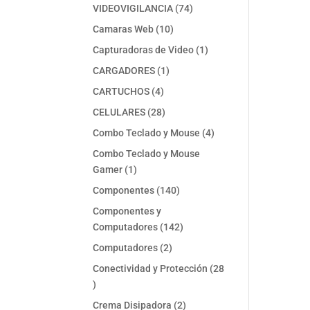
74
VIDEOVIGILANCIA
74
productos
10
Camaras Web
10
productos
1
Capturadoras de Video
1
producto
1
CARGADORES
1
producto
4
CARTUCHOS
4
productos
28
CELULARES
28
productos
4
Combo Teclado y Mouse
4
productos
Combo Teclado y Mouse
1
Gamer
1
producto
140
Componentes
140
productos
Componentes y
142
Computadores
142
productos
2
Computadores
2
productos
Conectividad y Protección
28
28
productos
2
Crema Disipadora
2