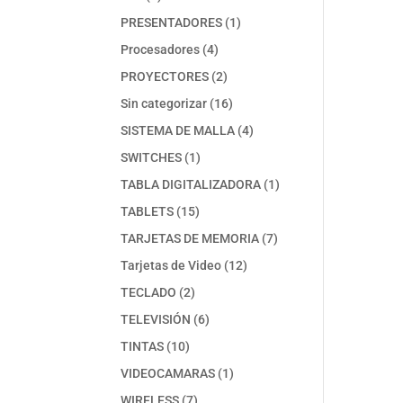
productos
1
PRESENTADORES
1
producto
4
Procesadores
4
productos
2
PROYECTORES
2
productos
16
Sin categorizar
16
productos
4
SISTEMA DE MALLA
4
productos
1
SWITCHES
1
producto
1
TABLA DIGITALIZADORA
1
producto
15
TABLETS
15
productos
7
TARJETAS DE MEMORIA
7
productos
12
Tarjetas de Video
12
productos
2
TECLADO
2
productos
6
TELEVISIÓN
6
productos
10
TINTAS
10
productos
1
VIDEOCAMARAS
1
producto
7
WIRELESS
7