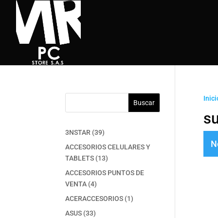
Inici
Buscar
su
39
3NSTAR
39
N
productos
ACCESORIOS CELULARES Y
13
TABLETS
13
productos
ACCESORIOS PUNTOS DE
4
VENTA
4
productos
1
ACERACCESORIOS
1
producto
33
ASUS
33