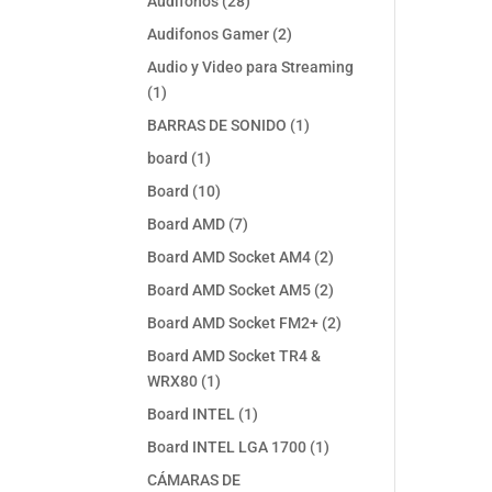
28
Audifonos
28
productos
2
Audifonos Gamer
2
productos
Audio y Video para Streaming
1
1
producto
1
BARRAS DE SONIDO
1
producto
1
board
1
producto
10
Board
10
productos
7
Board AMD
7
productos
2
Board AMD Socket AM4
2
productos
2
Board AMD Socket AM5
2
productos
2
Board AMD Socket FM2+
2
productos
Board AMD Socket TR4 &
1
WRX80
1
producto
1
Board INTEL
1
producto
1
Board INTEL LGA 1700
1
producto
CÁMARAS DE