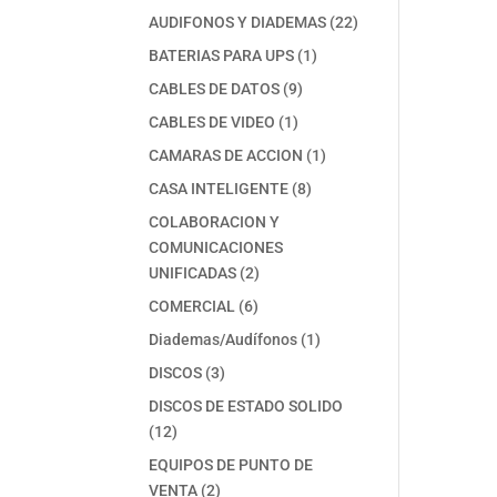
productos
22
AUDIFONOS Y DIADEMAS
22
productos
1
BATERIAS PARA UPS
1
producto
9
CABLES DE DATOS
9
productos
1
CABLES DE VIDEO
1
producto
1
CAMARAS DE ACCION
1
producto
8
CASA INTELIGENTE
8
productos
COLABORACION Y
COMUNICACIONES
2
UNIFICADAS
2
productos
6
COMERCIAL
6
productos
1
Diademas/Audífonos
1
producto
3
DISCOS
3
productos
DISCOS DE ESTADO SOLIDO
12
12
productos
EQUIPOS DE PUNTO DE
2
VENTA
2