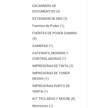
productos
ESCANNERS DE
3
DOCUMENTOS
3
productos
3
EXTENSION DE RED
3
productos
1
Fuentes de Poder
1
producto
FUENTES DE PODER GAMING
9
9
productos
1
GAMEPAD
1
producto
GATEWAYS, MODEMS Y
1
CONTROLADORAS
1
producto
2
IMPRESORAS DE TINTA
2
productos
IMPRESORAS DE TONER
1
NEGRO
1
producto
IMPRESORAS PUNTO DE
1
VENTA
1
producto
8
KIT TECLADOS Y MOUSE
8
productos
1
Monitores
1