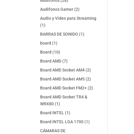
28
Audifonos
28
productos
2
Audifonos Gamer
2
productos
Audio y Video para Streaming
1
1
producto
1
BARRAS DE SONIDO
1
producto
1
board
1
producto
10
Board
10
productos
7
Board AMD
7
productos
2
Board AMD Socket AM4
2
productos
2
Board AMD Socket AM5
2
productos
2
Board AMD Socket FM2+
2
productos
Board AMD Socket TR4 &
1
WRX80
1
producto
1
Board INTEL
1
producto
1
Board INTEL LGA 1700
1
producto
CÁMARAS DE