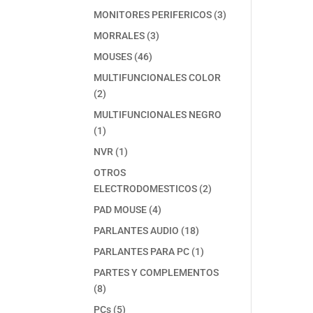
producto
3
MONITORES PERIFERICOS
3
productos
3
MORRALES
3
productos
46
MOUSES
46
productos
MULTIFUNCIONALES COLOR
2
2
productos
MULTIFUNCIONALES NEGRO
1
1
producto
1
NVR
1
producto
OTROS
2
ELECTRODOMESTICOS
2
productos
4
PAD MOUSE
4
productos
18
PARLANTES AUDIO
18
productos
1
PARLANTES PARA PC
1
producto
PARTES Y COMPLEMENTOS
8
8
productos
5
PCs
5