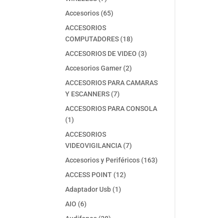
productos
65
Accesorios
65
productos
ACCESORIOS
18
COMPUTADORES
18
productos
3
ACCESORIOS DE VIDEO
3
productos
2
Accesorios Gamer
2
productos
ACCESORIOS PARA CAMARAS
7
Y ESCANNERS
7
productos
ACCESORIOS PARA CONSOLA
1
1
producto
ACCESORIOS
7
VIDEOVIGILANCIA
7
productos
163
Accesorios y Periféricos
163
productos
12
ACCESS POINT
12
productos
1
Adaptador Usb
1
producto
6
AIO
6
productos