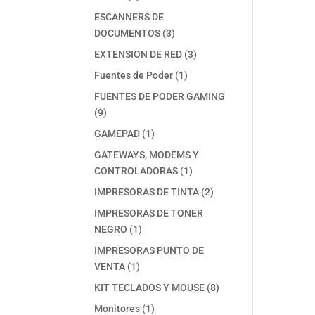
productos
ESCANNERS DE
3
DOCUMENTOS
3
productos
3
EXTENSION DE RED
3
productos
1
Fuentes de Poder
1
producto
FUENTES DE PODER GAMING
9
9
productos
1
GAMEPAD
1
producto
GATEWAYS, MODEMS Y
1
CONTROLADORAS
1
producto
2
IMPRESORAS DE TINTA
2
productos
IMPRESORAS DE TONER
1
NEGRO
1
producto
IMPRESORAS PUNTO DE
1
VENTA
1
producto
8
KIT TECLADOS Y MOUSE
8
productos
1
Monitores
1