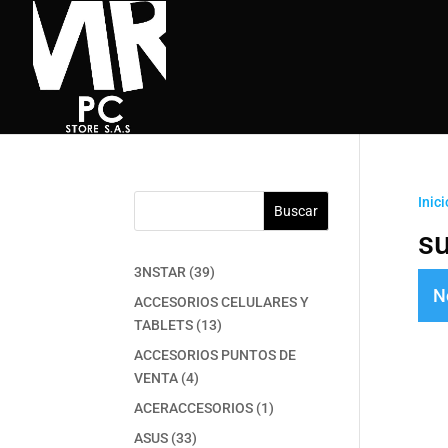
Inici
Buscar
s
39
3NSTAR
39
N
productos
ACCESORIOS CELULARES Y
13
TABLETS
13
productos
ACCESORIOS PUNTOS DE
4
VENTA
4
productos
1
ACERACCESORIOS
1
producto
33
ASUS
33