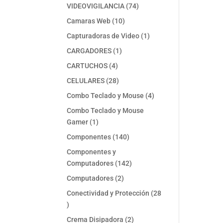
74
VIDEOVIGILANCIA
74
productos
10
Camaras Web
10
productos
1
Capturadoras de Video
1
producto
1
CARGADORES
1
producto
4
CARTUCHOS
4
productos
28
CELULARES
28
productos
4
Combo Teclado y Mouse
4
productos
Combo Teclado y Mouse
1
Gamer
1
producto
140
Componentes
140
productos
Componentes y
142
Computadores
142
productos
2
Computadores
2
productos
Conectividad y Protección
28
28
productos
2
Crema Disipadora
2