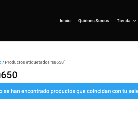
Inicio
Quiénes Somos
Tienda
o
/ Productos etiquetados “su650”
u650
o se han encontrado productos que coincidan con tu sel