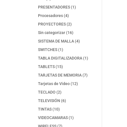
productos
1
PRESENTADORES
1
producto
4
Procesadores
4
productos
2
PROYECTORES
2
productos
16
Sin categorizar
16
productos
4
SISTEMA DE MALLA
4
productos
1
SWITCHES
1
producto
1
TABLA DIGITALIZADORA
1
producto
15
TABLETS
15
productos
7
TARJETAS DE MEMORIA
7
productos
12
Tarjetas de Video
12
productos
2
TECLADO
2
productos
6
TELEVISIÓN
6
productos
10
TINTAS
10
productos
1
VIDEOCAMARAS
1
producto
7
WIRELESS
7