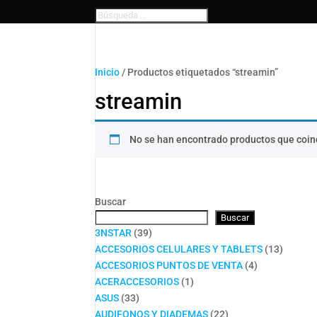
Inicio
/ Productos etiquetados “streamin”
streamin
No se han encontrado productos que coinc
Buscar
Buscar
39
3NSTAR
39
productos
13
ACCESORIOS CELULARES Y TABLETS
13
4
product
ACCESORIOS PUNTOS DE VENTA
4
1
productos
ACERACCESORIOS
1
33
producto
ASUS
33
productos
22
AUDIFONOS Y DIADEMAS
22