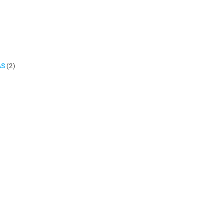
2
AS
2
productos
ducto