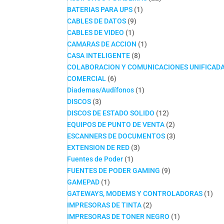
1
productos
BATERIAS PARA UPS
1
9
producto
CABLES DE DATOS
9
1
productos
CABLES DE VIDEO
1
producto
1
CAMARAS DE ACCION
1
8
producto
CASA INTELIGENTE
8
productos
COLABORACION Y COMUNICACIONES UNIFICAD
6
COMERCIAL
6
productos
1
Diademas/Audífonos
1
3
producto
DISCOS
3
productos
12
DISCOS DE ESTADO SOLIDO
12
productos
2
EQUIPOS DE PUNTO DE VENTA
2
productos
3
ESCANNERS DE DOCUMENTOS
3
3
productos
EXTENSION DE RED
3
1
productos
Fuentes de Poder
1
producto
9
FUENTES DE PODER GAMING
9
1
productos
GAMEPAD
1
producto
1
GATEWAYS, MODEMS Y CONTROLADORAS
1
2
pro
IMPRESORAS DE TINTA
2
productos
1
IMPRESORAS DE TONER NEGRO
1