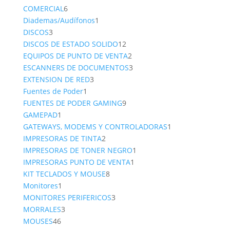
6
product
COMERCIAL
6
productos
1
Diademas/Audífonos
1
3
producto
DISCOS
3
productos
12
DISCOS DE ESTADO SOLIDO
12
productos
2
EQUIPOS DE PUNTO DE VENTA
2
productos
3
ESCANNERS DE DOCUMENTOS
3
3
productos
EXTENSION DE RED
3
1
productos
Fuentes de Poder
1
producto
9
FUENTES DE PODER GAMING
9
1
productos
GAMEPAD
1
producto
1
GATEWAYS, MODEMS Y CONTROLADORAS
1
2
producto
IMPRESORAS DE TINTA
2
productos
1
IMPRESORAS DE TONER NEGRO
1
1
producto
IMPRESORAS PUNTO DE VENTA
1
8
producto
KIT TECLADOS Y MOUSE
8
1
productos
Monitores
1
producto
3
MONITORES PERIFERICOS
3
3
productos
MORRALES
3
46
productos
MOUSES
46