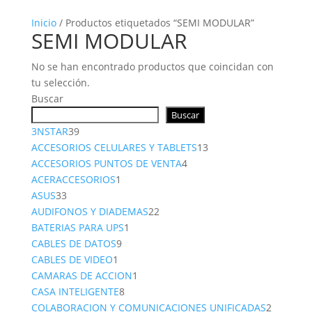
Inicio
/ Productos etiquetados “SEMI MODULAR”
SEMI MODULAR
No se han encontrado productos que coincidan con
tu selección.
Buscar
Buscar
39
3NSTAR
39
productos
13
ACCESORIOS CELULARES Y TABLETS
13
4
productos
ACCESORIOS PUNTOS DE VENTA
4
1
productos
ACERACCESORIOS
1
33
producto
ASUS
33
productos
22
AUDIFONOS Y DIADEMAS
22
1
productos
BATERIAS PARA UPS
1
9
producto
CABLES DE DATOS
9
1
productos
CABLES DE VIDEO
1
producto
1
CAMARAS DE ACCION
1
8
producto
CASA INTELIGENTE
8
productos
2
COLABORACION Y COMUNICACIONES UNIFICADAS
2