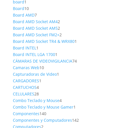
1
producto
board
1
producto
10
Board
10
productos
7
Board AMD
7
productos
2
Board AMD Socket AM4
2
productos
2
Board AMD Socket AM5
2
productos
2
Board AMD Socket FM2+
2
productos
1
Board AMD Socket TR4 & WRX80
1
1
producto
Board INTEL
1
producto
1
Board INTEL LGA 1700
1
producto
74
CÁMARAS DE VIDEOVIGILANCIA
74
10
productos
Camaras Web
10
productos
1
Capturadoras de Video
1
1
producto
CARGADORES
1
4
producto
CARTUCHOS
4
productos
28
CELULARES
28
productos
4
Combo Teclado y Mouse
4
productos
1
Combo Teclado y Mouse Gamer
1
140
producto
Componentes
140
productos
142
Componentes y Computadores
142
2
productos
Computadores
2