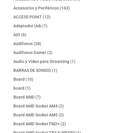
productos
163
Accesorios y Periféricos
163
productos
12
ACCESS POINT
12
productos
1
Adaptador Usb
1
producto
6
AIO
6
productos
28
Audifonos
28
productos
2
Audifonos Gamer
2
productos
1
Audio y Video para Streaming
1
producto
1
BARRAS DE SONIDO
1
producto
10
Board
10
productos
1
board
1
producto
7
Board AMD
7
productos
2
Board AMD Socket AM4
2
productos
2
Board AMD Socket AM5
2
productos
2
Board AMD Socket FM2+
2
productos
1
Board AMD Socket TR4 & WRX80
1