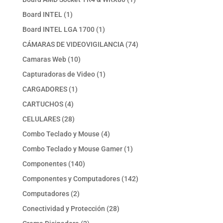
producto
1
Board INTEL
1
producto
1
Board INTEL LGA 1700
1
producto
74
CÁMARAS DE VIDEOVIGILANCIA
74
productos
10
Camaras Web
10
productos
1
Capturadoras de Video
1
producto
1
CARGADORES
1
producto
4
CARTUCHOS
4
productos
28
CELULARES
28
productos
4
Combo Teclado y Mouse
4
productos
1
Combo Teclado y Mouse Gamer
1
producto
140
Componentes
140
productos
142
Componentes y Computadores
142
productos
2
Computadores
2
productos
28
Conectividad y Protección
28
productos