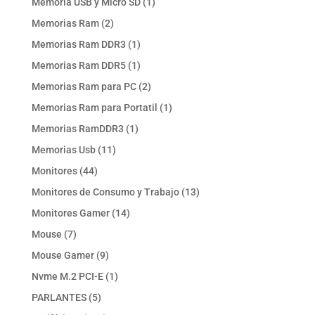
1
Memoria USB y Micro SD
1
producto
2
Memorias Ram
2
productos
1
Memorias Ram DDR3
1
producto
1
Memorias Ram DDR5
1
producto
2
Memorias Ram para PC
2
productos
1
Memorias Ram para Portatil
1
producto
1
Memorias RamDDR3
1
producto
11
Memorias Usb
11
productos
44
Monitores
44
productos
13
Monitores de Consumo y Trabajo
13
productos
14
Monitores Gamer
14
productos
7
Mouse
7
productos
9
Mouse Gamer
9
productos
1
Nvme M.2 PCI-E
1
producto
5
PARLANTES
5
productos