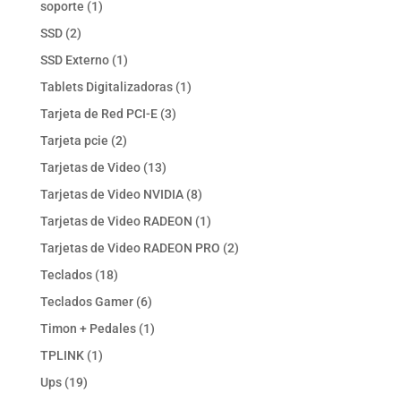
1
soporte
1
producto
2
SSD
2
productos
1
SSD Externo
1
producto
1
Tablets Digitalizadoras
1
producto
3
Tarjeta de Red PCI-E
3
productos
2
Tarjeta pcie
2
productos
13
Tarjetas de Video
13
productos
8
Tarjetas de Video NVIDIA
8
productos
1
Tarjetas de Video RADEON
1
producto
2
Tarjetas de Video RADEON PRO
2
productos
18
Teclados
18
productos
6
Teclados Gamer
6
productos
1
Timon + Pedales
1
producto
1
TPLINK
1
producto
19
Ups
19