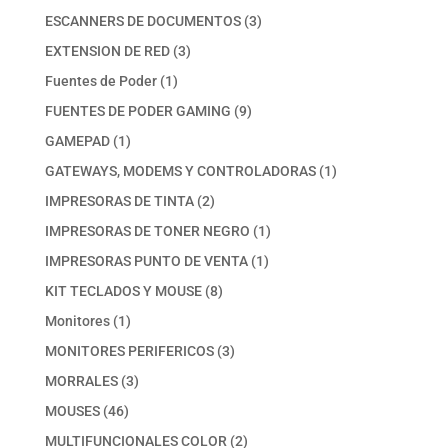
productos
3
ESCANNERS DE DOCUMENTOS
3
productos
3
EXTENSION DE RED
3
productos
1
Fuentes de Poder
1
producto
9
FUENTES DE PODER GAMING
9
productos
1
GAMEPAD
1
producto
1
GATEWAYS, MODEMS Y CONTROLADORAS
1
producto
2
IMPRESORAS DE TINTA
2
productos
1
IMPRESORAS DE TONER NEGRO
1
producto
1
IMPRESORAS PUNTO DE VENTA
1
producto
8
KIT TECLADOS Y MOUSE
8
productos
1
Monitores
1
producto
3
MONITORES PERIFERICOS
3
productos
3
MORRALES
3
productos
46
MOUSES
46
productos
2
MULTIFUNCIONALES COLOR
2