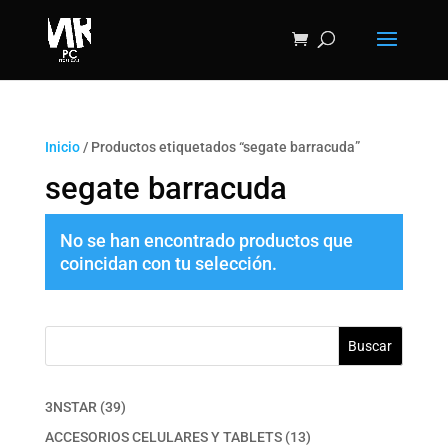
Inicio
/ Productos etiquetados “segate barracuda”
segate barracuda
No se han encontrado productos que
coincidan con tu selección.
Buscar
39
3NSTAR
39
productos
13
ACCESORIOS CELULARES Y TABLETS
13