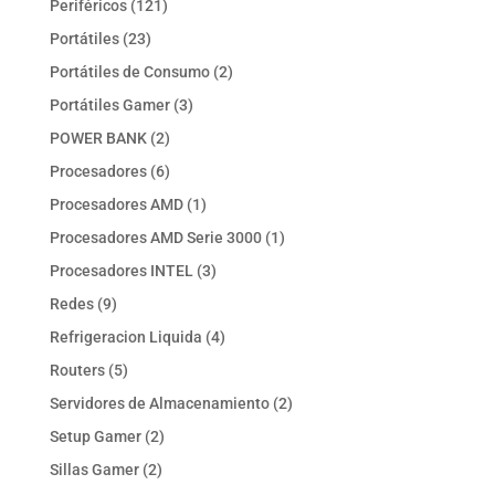
121
Periféricos
121
productos
23
Portátiles
23
productos
2
Portátiles de Consumo
2
productos
3
Portátiles Gamer
3
productos
2
POWER BANK
2
productos
6
Procesadores
6
productos
1
Procesadores AMD
1
producto
1
Procesadores AMD Serie 3000
1
producto
3
Procesadores INTEL
3
productos
9
Redes
9
productos
4
Refrigeracion Liquida
4
productos
5
Routers
5
productos
2
Servidores de Almacenamiento
2
productos
2
Setup Gamer
2
productos
2
Sillas Gamer
2
productos