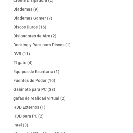
2
Crema Disipadora
2
productos
9
Diademas
9
productos
7
Diademas Gamer
7
productos
16
Discos Duros
16
productos
2
Disipadores de Aire
2
productos
1
Docking y Rack para Discos
1
producto
11
DVR
11
productos
4
El gato
4
productos
1
Equipos de Escritorio
1
producto
10
Fuentes de Poder
10
productos
38
Gabinete para PC
38
productos
2
gafas de realidad virtual
2
productos
1
HDD Externos
1
producto
2
HDD para PC
2
productos
3
Intel
3
productos