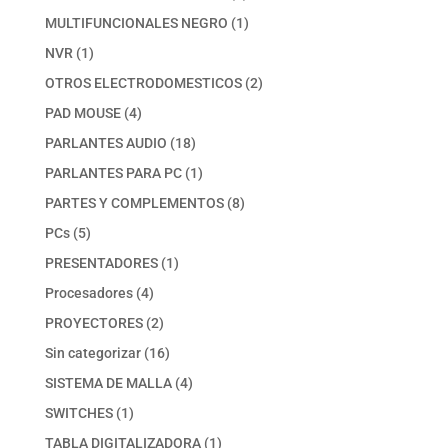
productos
1
MULTIFUNCIONALES NEGRO
1
producto
1
NVR
1
producto
2
OTROS ELECTRODOMESTICOS
2
productos
4
PAD MOUSE
4
productos
18
PARLANTES AUDIO
18
productos
1
PARLANTES PARA PC
1
producto
8
PARTES Y COMPLEMENTOS
8
productos
5
PCs
5
productos
1
PRESENTADORES
1
producto
4
Procesadores
4
productos
2
PROYECTORES
2
productos
16
Sin categorizar
16
productos
4
SISTEMA DE MALLA
4
productos
1
SWITCHES
1
producto
1
TABLA DIGITALIZADORA
1