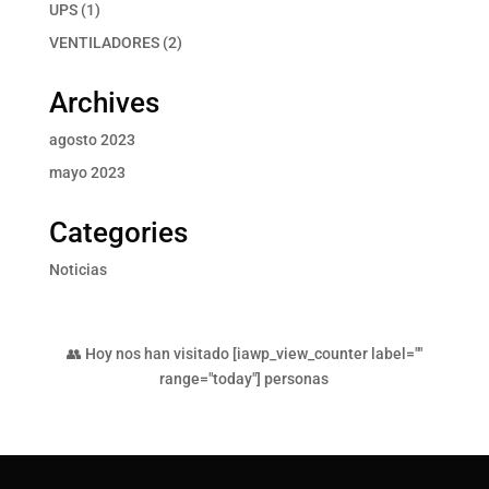
productos
1
UPS
1
producto
2
VENTILADORES
2
productos
Archives
agosto 2023
mayo 2023
Categories
Noticias
👥 Hoy nos han visitado [iawp_view_counter label=""
range="today"] personas