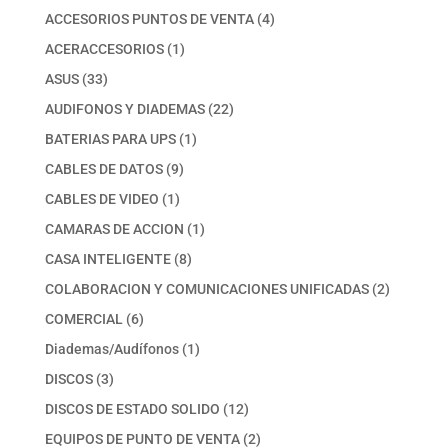
productos
4
ACCESORIOS PUNTOS DE VENTA
4
productos
1
ACERACCESORIOS
1
producto
33
ASUS
33
productos
22
AUDIFONOS Y DIADEMAS
22
productos
1
BATERIAS PARA UPS
1
producto
9
CABLES DE DATOS
9
productos
1
CABLES DE VIDEO
1
producto
1
CAMARAS DE ACCION
1
producto
8
CASA INTELIGENTE
8
productos
2
COLABORACION Y COMUNICACIONES UNIFICADAS
2
productos
6
COMERCIAL
6
productos
1
Diademas/Audífonos
1
producto
3
DISCOS
3
productos
12
DISCOS DE ESTADO SOLIDO
12
productos
2
EQUIPOS DE PUNTO DE VENTA
2