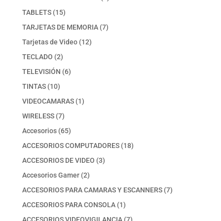
producto
15
TABLETS
15
productos
7
TARJETAS DE MEMORIA
7
productos
12
Tarjetas de Video
12
productos
2
TECLADO
2
productos
6
TELEVISIÓN
6
productos
10
TINTAS
10
productos
1
VIDEOCAMARAS
1
producto
7
WIRELESS
7
productos
65
Accesorios
65
productos
18
ACCESORIOS COMPUTADORES
18
productos
3
ACCESORIOS DE VIDEO
3
productos
2
Accesorios Gamer
2
productos
7
ACCESORIOS PARA CAMARAS Y ESCANNERS
7
productos
1
ACCESORIOS PARA CONSOLA
1
producto
7
ACCESORIOS VIDEOVIGILANCIA
7