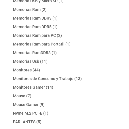
1
Memoria USB y Micro SD
1
producto
2
Memorias Ram
2
productos
1
Memorias Ram DDR3
1
producto
1
Memorias Ram DDR5
1
producto
2
Memorias Ram para PC
2
productos
1
Memorias Ram para Portatil
1
producto
1
Memorias RamDDR3
1
producto
11
Memorias Usb
11
productos
44
Monitores
44
productos
13
Monitores de Consumo y Trabajo
13
productos
14
Monitores Gamer
14
productos
7
Mouse
7
productos
9
Mouse Gamer
9
productos
1
Nvme M.2 PCI-E
1
producto
5
PARLANTES
5
productos