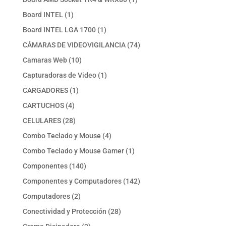
producto
1
Board INTEL
1
producto
1
Board INTEL LGA 1700
1
producto
74
CÁMARAS DE VIDEOVIGILANCIA
74
productos
10
Camaras Web
10
productos
1
Capturadoras de Video
1
producto
1
CARGADORES
1
producto
4
CARTUCHOS
4
productos
28
CELULARES
28
productos
4
Combo Teclado y Mouse
4
productos
1
Combo Teclado y Mouse Gamer
1
producto
140
Componentes
140
productos
142
Componentes y Computadores
142
productos
2
Computadores
2
productos
28
Conectividad y Protección
28
productos