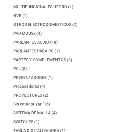
productos
1
MULTIFUNCIONALES NEGRO
1
producto
1
NVR
1
producto
2
OTROS ELECTRODOMESTICOS
2
productos
4
PAD MOUSE
4
productos
18
PARLANTES AUDIO
18
productos
1
PARLANTES PARA PC
1
producto
8
PARTES Y COMPLEMENTOS
8
productos
5
PCs
5
productos
1
PRESENTADORES
1
producto
4
Procesadores
4
productos
2
PROYECTORES
2
productos
16
Sin categorizar
16
productos
4
SISTEMA DE MALLA
4
productos
1
SWITCHES
1
producto
1
TABLA DIGITALIZADORA
1