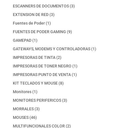
productos
3
ESCANNERS DE DOCUMENTOS
3
productos
3
EXTENSION DE RED
3
productos
1
Fuentes de Poder
1
producto
9
FUENTES DE PODER GAMING
9
productos
1
GAMEPAD
1
producto
1
GATEWAYS, MODEMS Y CONTROLADORAS
1
producto
2
IMPRESORAS DE TINTA
2
productos
1
IMPRESORAS DE TONER NEGRO
1
producto
1
IMPRESORAS PUNTO DE VENTA
1
producto
8
KIT TECLADOS Y MOUSE
8
productos
1
Monitores
1
producto
3
MONITORES PERIFERICOS
3
productos
3
MORRALES
3
productos
46
MOUSES
46
productos
2
MULTIFUNCIONALES COLOR
2