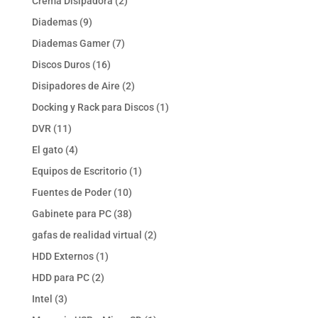
2
Crema Disipadora
2
productos
9
Diademas
9
productos
7
Diademas Gamer
7
productos
16
Discos Duros
16
productos
2
Disipadores de Aire
2
productos
1
Docking y Rack para Discos
1
producto
11
DVR
11
productos
4
El gato
4
productos
1
Equipos de Escritorio
1
producto
10
Fuentes de Poder
10
productos
38
Gabinete para PC
38
productos
2
gafas de realidad virtual
2
productos
1
HDD Externos
1
producto
2
HDD para PC
2
productos
3
Intel
3
productos