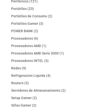
121
Periféricos
121
productos
23
Portátiles
23
productos
2
Portátiles de Consumo
2
productos
3
Portátiles Gamer
3
productos
2
POWER BANK
2
productos
6
Procesadores
6
productos
1
Procesadores AMD
1
producto
1
Procesadores AMD Serie 3000
1
producto
3
Procesadores INTEL
3
productos
9
Redes
9
productos
4
Refrigeracion Liquida
4
productos
5
Routers
5
productos
2
Servidores de Almacenamiento
2
productos
2
Setup Gamer
2
productos
2
Sillas Gamer
2
productos