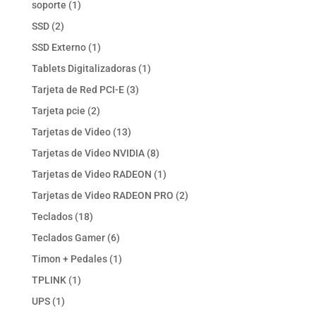
1
soporte
1
producto
2
SSD
2
productos
1
SSD Externo
1
producto
1
Tablets Digitalizadoras
1
producto
3
Tarjeta de Red PCI-E
3
productos
2
Tarjeta pcie
2
productos
13
Tarjetas de Video
13
productos
8
Tarjetas de Video NVIDIA
8
productos
1
Tarjetas de Video RADEON
1
producto
2
Tarjetas de Video RADEON PRO
2
productos
18
Teclados
18
productos
6
Teclados Gamer
6
productos
1
Timon + Pedales
1
producto
1
TPLINK
1
producto
1
UPS
1