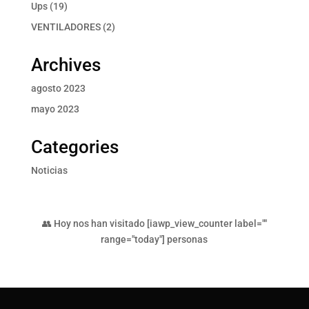
producto
19
Ups
19
productos
2
VENTILADORES
2
productos
Archives
agosto 2023
mayo 2023
Categories
Noticias
👥 Hoy nos han visitado [iawp_view_counter label=""
range="today"] personas