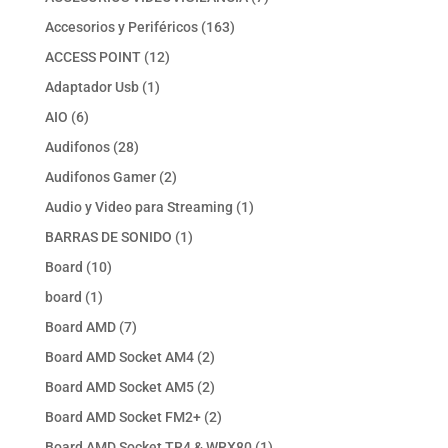
productos
163
Accesorios y Periféricos
163
productos
12
ACCESS POINT
12
productos
1
Adaptador Usb
1
producto
6
AIO
6
productos
28
Audifonos
28
productos
2
Audifonos Gamer
2
productos
1
Audio y Video para Streaming
1
producto
1
BARRAS DE SONIDO
1
producto
10
Board
10
productos
1
board
1
producto
7
Board AMD
7
productos
2
Board AMD Socket AM4
2
productos
2
Board AMD Socket AM5
2
productos
2
Board AMD Socket FM2+
2
productos
1
Board AMD Socket TR4 & WRX80
1