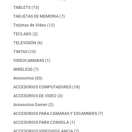
producto
15
TABLETS
15
productos
7
TARJETAS DE MEMORIA
7
productos
12
Tarjetas de Video
12
productos
2
TECLADO
2
productos
6
TELEVISIÓN
6
productos
10
TINTAS
10
productos
1
VIDEOCAMARAS
1
producto
7
WIRELESS
7
productos
65
Accesorios
65
productos
18
ACCESORIOS COMPUTADORES
18
productos
3
ACCESORIOS DE VIDEO
3
productos
2
Accesorios Gamer
2
productos
7
ACCESORIOS PARA CAMARAS Y ESCANNERS
7
productos
1
ACCESORIOS PARA CONSOLA
1
producto
7
ACCESORIOS VIDEOVIGILANCIA
7