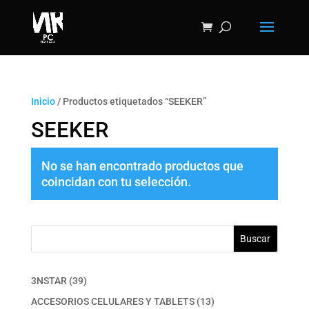
Inicio
/ Productos etiquetados “SEEKER”
SEEKER
No se han encontrado productos que
coincidan con tu selección.
Buscar
39
3NSTAR
39
productos
13
ACCESORIOS CELULARES Y TABLETS
13