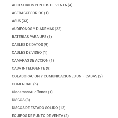
productos
4
ACCESORIOS PUNTOS DE VENTA
4
productos
1
ACERACCESORIOS
1
producto
33
ASUS
33
productos
22
AUDIFONOS Y DIADEMAS
22
productos
1
BATERIAS PARA UPS
1
producto
9
CABLES DE DATOS
9
productos
1
CABLES DE VIDEO
1
producto
1
CAMARAS DE ACCION
1
producto
8
CASA INTELIGENTE
8
productos
2
COLABORACION Y COMUNICACIONES UNIFICADAS
2
productos
6
COMERCIAL
6
productos
1
Diademas/Audífonos
1
producto
3
DISCOS
3
productos
12
DISCOS DE ESTADO SOLIDO
12
productos
2
EQUIPOS DE PUNTO DE VENTA
2