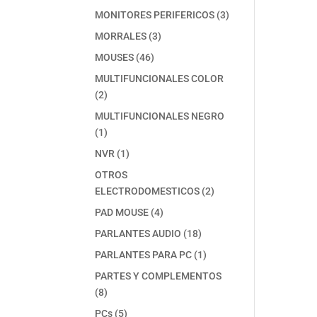
producto
3
MONITORES PERIFERICOS
3
productos
3
MORRALES
3
productos
46
MOUSES
46
productos
MULTIFUNCIONALES COLOR
2
2
productos
MULTIFUNCIONALES NEGRO
1
1
producto
1
NVR
1
producto
OTROS
2
ELECTRODOMESTICOS
2
productos
4
PAD MOUSE
4
productos
18
PARLANTES AUDIO
18
productos
1
PARLANTES PARA PC
1
producto
PARTES Y COMPLEMENTOS
8
8
productos
5
PCs
5