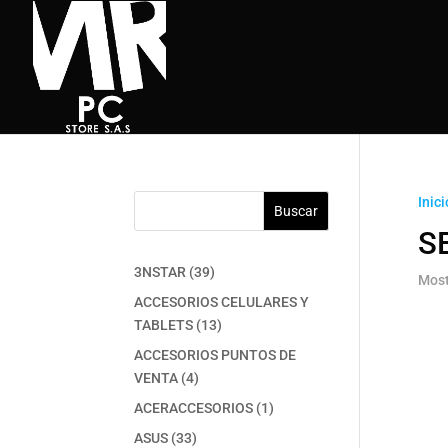
Inici
Buscar
S
39
3NSTAR
39
Most
productos
ACCESORIOS CELULARES Y
13
TABLETS
13
productos
ACCESORIOS PUNTOS DE
4
VENTA
4
productos
1
ACERACCESORIOS
1
producto
33
ASUS
33