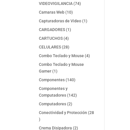
74
VIDEOVIGILANCIA
74
productos
10
Camaras Web
10
productos
1
Capturadoras de Video
1
producto
1
CARGADORES
1
producto
4
CARTUCHOS
4
productos
28
CELULARES
28
productos
4
Combo Teclado y Mouse
4
productos
Combo Teclado y Mouse
1
Gamer
1
producto
140
Componentes
140
productos
Componentes y
142
Computadores
142
productos
2
Computadores
2
productos
Conectividad y Protección
28
28
productos
2
Crema Disipadora
2