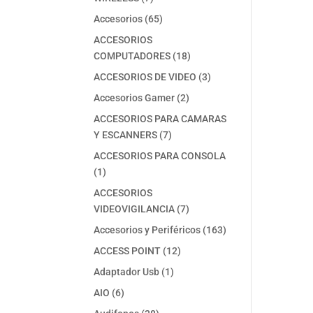
productos
65
Accesorios
65
productos
ACCESORIOS
18
COMPUTADORES
18
productos
3
ACCESORIOS DE VIDEO
3
productos
2
Accesorios Gamer
2
productos
ACCESORIOS PARA CAMARAS
7
Y ESCANNERS
7
productos
ACCESORIOS PARA CONSOLA
1
1
producto
ACCESORIOS
7
VIDEOVIGILANCIA
7
productos
163
Accesorios y Periféricos
163
productos
12
ACCESS POINT
12
productos
1
Adaptador Usb
1
producto
6
AIO
6
productos