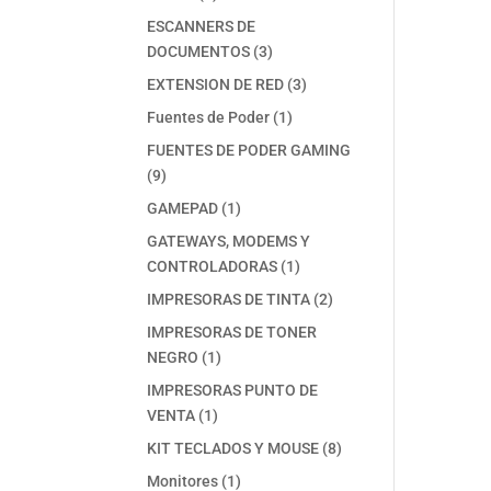
productos
ESCANNERS DE
3
DOCUMENTOS
3
productos
3
EXTENSION DE RED
3
productos
1
Fuentes de Poder
1
producto
FUENTES DE PODER GAMING
9
9
productos
1
GAMEPAD
1
producto
GATEWAYS, MODEMS Y
1
CONTROLADORAS
1
producto
2
IMPRESORAS DE TINTA
2
productos
IMPRESORAS DE TONER
1
NEGRO
1
producto
IMPRESORAS PUNTO DE
1
VENTA
1
producto
8
KIT TECLADOS Y MOUSE
8
productos
1
Monitores
1