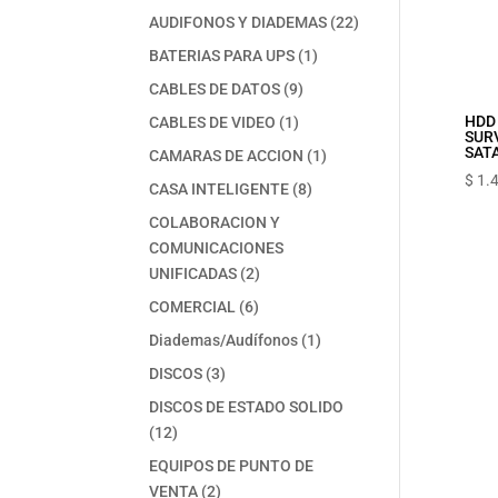
productos
22
AUDIFONOS Y DIADEMAS
22
productos
1
BATERIAS PARA UPS
1
producto
9
CABLES DE DATOS
9
productos
1
HDD
CABLES DE VIDEO
1
SUR
producto
SATA
1
CAMARAS DE ACCION
1
producto
$
1.
8
CASA INTELIGENTE
8
productos
COLABORACION Y
COMUNICACIONES
2
UNIFICADAS
2
productos
6
COMERCIAL
6
productos
1
Diademas/Audífonos
1
producto
3
DISCOS
3
productos
DISCOS DE ESTADO SOLIDO
12
12
productos
EQUIPOS DE PUNTO DE
2
VENTA
2