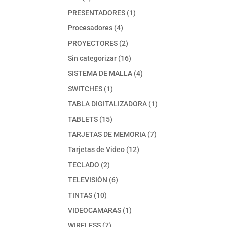
productos
1
PRESENTADORES
1
producto
4
Procesadores
4
productos
2
PROYECTORES
2
productos
16
Sin categorizar
16
productos
4
SISTEMA DE MALLA
4
productos
1
SWITCHES
1
producto
1
TABLA DIGITALIZADORA
1
producto
15
TABLETS
15
productos
7
TARJETAS DE MEMORIA
7
productos
12
Tarjetas de Video
12
productos
2
TECLADO
2
productos
6
TELEVISIÓN
6
productos
10
TINTAS
10
productos
1
VIDEOCAMARAS
1
producto
7
WIRELESS
7