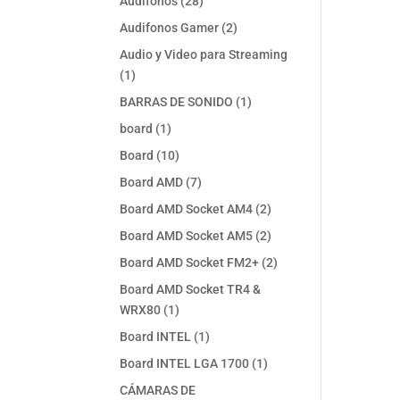
28
Audifonos
28
productos
2
Audifonos Gamer
2
productos
Audio y Video para Streaming
1
1
producto
1
BARRAS DE SONIDO
1
producto
1
board
1
producto
10
Board
10
productos
7
Board AMD
7
productos
2
Board AMD Socket AM4
2
productos
2
Board AMD Socket AM5
2
productos
2
Board AMD Socket FM2+
2
productos
Board AMD Socket TR4 &
1
WRX80
1
producto
1
Board INTEL
1
producto
1
Board INTEL LGA 1700
1
producto
CÁMARAS DE