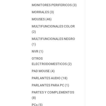
producto
3
MONITORES PERIFERICOS
3
productos
3
MORRALES
3
productos
46
MOUSES
46
productos
MULTIFUNCIONALES COLOR
2
2
productos
MULTIFUNCIONALES NEGRO
1
1
producto
1
NVR
1
producto
OTROS
2
ELECTRODOMESTICOS
2
productos
4
PAD MOUSE
4
productos
18
PARLANTES AUDIO
18
productos
1
PARLANTES PARA PC
1
producto
PARTES Y COMPLEMENTOS
8
8
productos
5
PCs
5