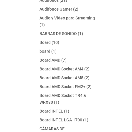
28
Audifonos
28
productos
2
Audifonos Gamer
2
productos
Audio y Video para Streaming
1
1
producto
1
BARRAS DE SONIDO
1
producto
10
Board
10
productos
1
board
1
producto
7
Board AMD
7
productos
2
Board AMD Socket AM4
2
productos
2
Board AMD Socket AM5
2
productos
2
Board AMD Socket FM2+
2
productos
Board AMD Socket TR4 &
1
WRX80
1
producto
1
Board INTEL
1
producto
1
Board INTEL LGA 1700
1
producto
CÁMARAS DE