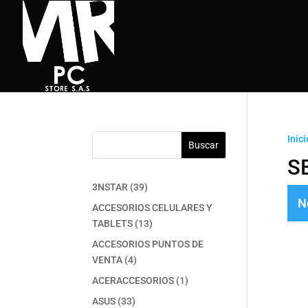
Inici
Buscar
S
39
3NSTAR
39
N
productos
ACCESORIOS CELULARES Y
13
TABLETS
13
productos
ACCESORIOS PUNTOS DE
4
VENTA
4
productos
1
ACERACCESORIOS
1
producto
33
ASUS
33