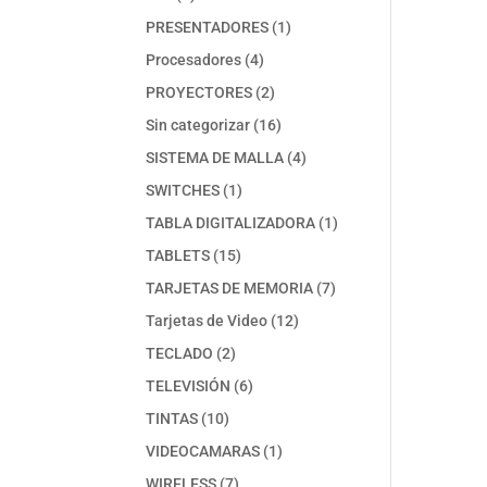
productos
1
PRESENTADORES
1
producto
4
Procesadores
4
productos
2
PROYECTORES
2
productos
16
Sin categorizar
16
productos
4
SISTEMA DE MALLA
4
productos
1
SWITCHES
1
producto
1
TABLA DIGITALIZADORA
1
producto
15
TABLETS
15
productos
7
TARJETAS DE MEMORIA
7
productos
12
Tarjetas de Video
12
productos
2
TECLADO
2
productos
6
TELEVISIÓN
6
productos
10
TINTAS
10
productos
1
VIDEOCAMARAS
1
producto
7
WIRELESS
7