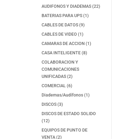
productos
22
AUDIFONOS Y DIADEMAS
22
productos
1
BATERIAS PARA UPS
1
producto
9
CABLES DE DATOS
9
productos
1
CABLES DE VIDEO
1
producto
1
CAMARAS DE ACCION
1
producto
8
CASA INTELIGENTE
8
productos
COLABORACION Y
COMUNICACIONES
2
UNIFICADAS
2
productos
6
COMERCIAL
6
productos
1
Diademas/Audífonos
1
producto
3
DISCOS
3
productos
DISCOS DE ESTADO SOLIDO
12
12
productos
EQUIPOS DE PUNTO DE
2
VENTA
2