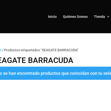
Inicio
Quiénes Somos
Tienda
o
/ Productos etiquetados “SEAGATE BARRACUDA”
EAGATE BARRACUDA
o se han encontrado productos que coincidan con tu sel