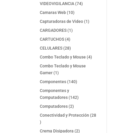
74
VIDEOVIGILANCIA
74
productos
10
Camaras Web
10
productos
1
Capturadoras de Video
1
producto
1
CARGADORES
1
producto
4
CARTUCHOS
4
productos
28
CELULARES
28
productos
4
Combo Teclado y Mouse
4
productos
Combo Teclado y Mouse
1
Gamer
1
producto
140
Componentes
140
productos
Componentes y
142
Computadores
142
productos
2
Computadores
2
productos
Conectividad y Protección
28
28
productos
2
Crema Disipadora
2