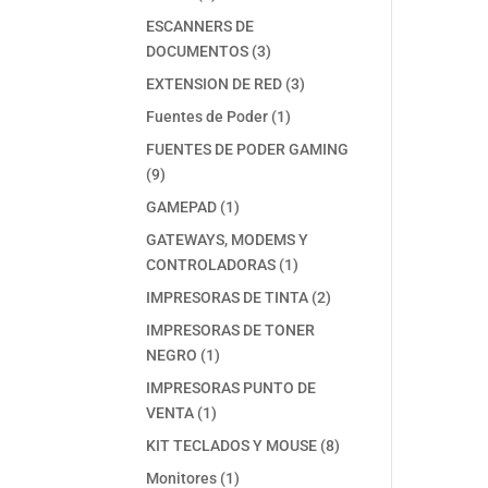
productos
ESCANNERS DE
3
DOCUMENTOS
3
productos
3
EXTENSION DE RED
3
productos
1
Fuentes de Poder
1
producto
FUENTES DE PODER GAMING
9
9
productos
1
GAMEPAD
1
producto
GATEWAYS, MODEMS Y
1
CONTROLADORAS
1
producto
2
IMPRESORAS DE TINTA
2
productos
IMPRESORAS DE TONER
1
NEGRO
1
producto
IMPRESORAS PUNTO DE
1
VENTA
1
producto
8
KIT TECLADOS Y MOUSE
8
productos
1
Monitores
1