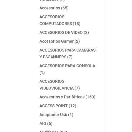
productos
65
Accesorios
65
productos
ACCESORIOS
18
COMPUTADORES
18
productos
3
ACCESORIOS DE VIDEO
3
productos
2
Accesorios Gamer
2
productos
ACCESORIOS PARA CAMARAS
7
Y ESCANNERS
7
productos
ACCESORIOS PARA CONSOLA
1
1
producto
ACCESORIOS
7
VIDEOVIGILANCIA
7
productos
163
Accesorios y Periféricos
163
productos
12
ACCESS POINT
12
productos
1
Adaptador Usb
1
producto
6
AIO
6
productos