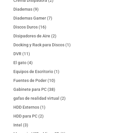
2
Crema Disipadora
2
productos
9
Diademas
9
productos
7
Diademas Gamer
7
productos
16
Discos Duros
16
productos
2
Disipadores de Aire
2
productos
1
Docking y Rack para Discos
1
producto
11
DVR
11
productos
4
El gato
4
productos
1
Equipos de Escritorio
1
producto
10
Fuentes de Poder
10
productos
38
Gabinete para PC
38
productos
2
gafas de realidad virtual
2
productos
1
HDD Externos
1
producto
2
HDD para PC
2
productos
3
Intel
3
productos