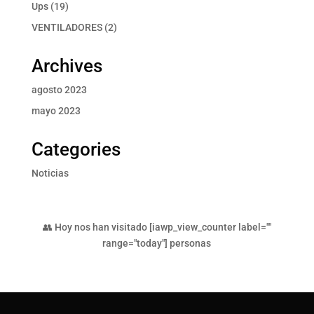
producto
19
Ups
19
productos
2
VENTILADORES
2
productos
Archives
agosto 2023
mayo 2023
Categories
Noticias
👥 Hoy nos han visitado [iawp_view_counter label=""
range="today"] personas