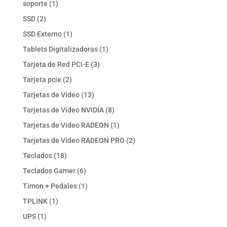
1
soporte
1
producto
2
SSD
2
productos
1
SSD Externo
1
producto
1
Tablets Digitalizadoras
1
producto
3
Tarjeta de Red PCI-E
3
productos
2
Tarjeta pcie
2
productos
13
Tarjetas de Video
13
productos
8
Tarjetas de Video NVIDIA
8
productos
1
Tarjetas de Video RADEON
1
producto
2
Tarjetas de Video RADEON PRO
2
productos
18
Teclados
18
productos
6
Teclados Gamer
6
productos
1
Timon + Pedales
1
producto
1
TPLINK
1
producto
1
UPS
1