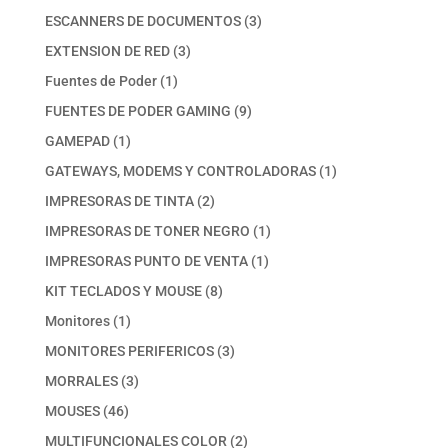
productos
3
ESCANNERS DE DOCUMENTOS
3
productos
3
EXTENSION DE RED
3
productos
1
Fuentes de Poder
1
producto
9
FUENTES DE PODER GAMING
9
productos
1
GAMEPAD
1
producto
1
GATEWAYS, MODEMS Y CONTROLADORAS
1
producto
2
IMPRESORAS DE TINTA
2
productos
1
IMPRESORAS DE TONER NEGRO
1
producto
1
IMPRESORAS PUNTO DE VENTA
1
producto
8
KIT TECLADOS Y MOUSE
8
productos
1
Monitores
1
producto
3
MONITORES PERIFERICOS
3
productos
3
MORRALES
3
productos
46
MOUSES
46
productos
2
MULTIFUNCIONALES COLOR
2