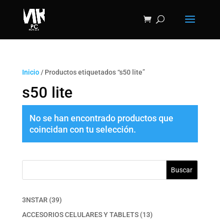
Inicio
/ Productos etiquetados “s50 lite”
s50 lite
No se han encontrado productos que
coincidan con tu selección.
Buscar
39
3NSTAR
39
productos
13
ACCESORIOS CELULARES Y TABLETS
13