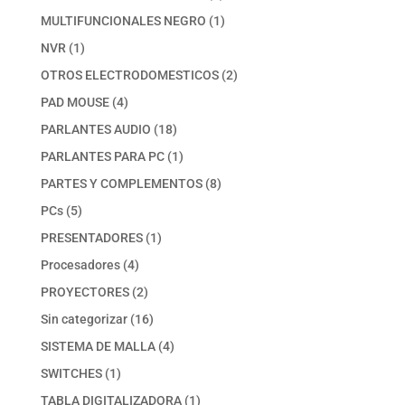
productos
1
MULTIFUNCIONALES NEGRO
1
producto
1
NVR
1
producto
2
OTROS ELECTRODOMESTICOS
2
productos
4
PAD MOUSE
4
productos
18
PARLANTES AUDIO
18
productos
1
PARLANTES PARA PC
1
producto
8
PARTES Y COMPLEMENTOS
8
productos
5
PCs
5
productos
1
PRESENTADORES
1
producto
4
Procesadores
4
productos
2
PROYECTORES
2
productos
16
Sin categorizar
16
productos
4
SISTEMA DE MALLA
4
productos
1
SWITCHES
1
producto
1
TABLA DIGITALIZADORA
1