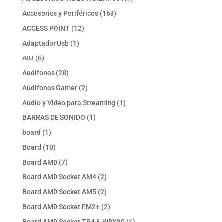
productos
163
Accesorios y Periféricos
163
productos
12
ACCESS POINT
12
productos
1
Adaptador Usb
1
producto
6
AIO
6
productos
28
Audifonos
28
productos
2
Audifonos Gamer
2
productos
1
Audio y Video para Streaming
1
producto
1
BARRAS DE SONIDO
1
producto
1
board
1
producto
10
Board
10
productos
7
Board AMD
7
productos
2
Board AMD Socket AM4
2
productos
2
Board AMD Socket AM5
2
productos
2
Board AMD Socket FM2+
2
productos
1
Board AMD Socket TR4 & WRX80
1