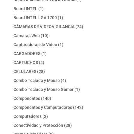
producto
1
Board INTEL
1
producto
1
Board INTEL LGA 1700
1
producto
74
CÁMARAS DE VIDEOVIGILANCIA
74
productos
10
Camaras Web
10
productos
1
Capturadoras de Video
1
producto
1
CARGADORES
1
producto
4
CARTUCHOS
4
productos
28
CELULARES
28
productos
4
Combo Teclado y Mouse
4
productos
1
Combo Teclado y Mouse Gamer
1
producto
140
Componentes
140
productos
142
Componentes y Computadores
142
productos
2
Computadores
2
productos
28
Conectividad y Protección
28
productos