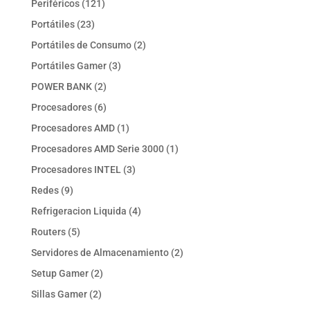
121
Periféricos
121
productos
23
Portátiles
23
productos
2
Portátiles de Consumo
2
productos
3
Portátiles Gamer
3
productos
2
POWER BANK
2
productos
6
Procesadores
6
productos
1
Procesadores AMD
1
producto
1
Procesadores AMD Serie 3000
1
producto
3
Procesadores INTEL
3
productos
9
Redes
9
productos
4
Refrigeracion Liquida
4
productos
5
Routers
5
productos
2
Servidores de Almacenamiento
2
productos
2
Setup Gamer
2
productos
2
Sillas Gamer
2
productos