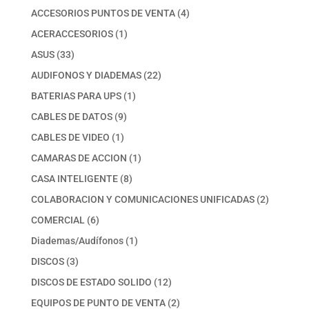
productos
4
ACCESORIOS PUNTOS DE VENTA
4
productos
1
ACERACCESORIOS
1
producto
33
ASUS
33
productos
22
AUDIFONOS Y DIADEMAS
22
productos
1
BATERIAS PARA UPS
1
producto
9
CABLES DE DATOS
9
productos
1
CABLES DE VIDEO
1
producto
1
CAMARAS DE ACCION
1
producto
8
CASA INTELIGENTE
8
productos
2
COLABORACION Y COMUNICACIONES UNIFICADAS
2
productos
6
COMERCIAL
6
productos
1
Diademas/Audífonos
1
producto
3
DISCOS
3
productos
12
DISCOS DE ESTADO SOLIDO
12
productos
2
EQUIPOS DE PUNTO DE VENTA
2