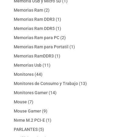
1
Memoria USB y Micro SD
1
producto
2
Memorias Ram
2
productos
1
Memorias Ram DDR3
1
producto
1
Memorias Ram DDR5
1
producto
2
Memorias Ram para PC
2
productos
1
Memorias Ram para Portatil
1
producto
1
Memorias RamDDR3
1
producto
11
Memorias Usb
11
productos
44
Monitores
44
productos
13
Monitores de Consumo y Trabajo
13
productos
14
Monitores Gamer
14
productos
7
Mouse
7
productos
9
Mouse Gamer
9
productos
1
Nvme M.2 PCI-E
1
producto
5
PARLANTES
5
productos