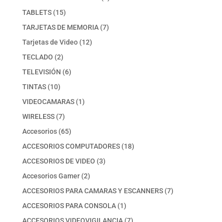
producto
15
TABLETS
15
productos
7
TARJETAS DE MEMORIA
7
productos
12
Tarjetas de Video
12
productos
2
TECLADO
2
productos
6
TELEVISIÓN
6
productos
10
TINTAS
10
productos
1
VIDEOCAMARAS
1
producto
7
WIRELESS
7
productos
65
Accesorios
65
productos
18
ACCESORIOS COMPUTADORES
18
productos
3
ACCESORIOS DE VIDEO
3
productos
2
Accesorios Gamer
2
productos
7
ACCESORIOS PARA CAMARAS Y ESCANNERS
7
productos
1
ACCESORIOS PARA CONSOLA
1
producto
7
ACCESORIOS VIDEOVIGILANCIA
7