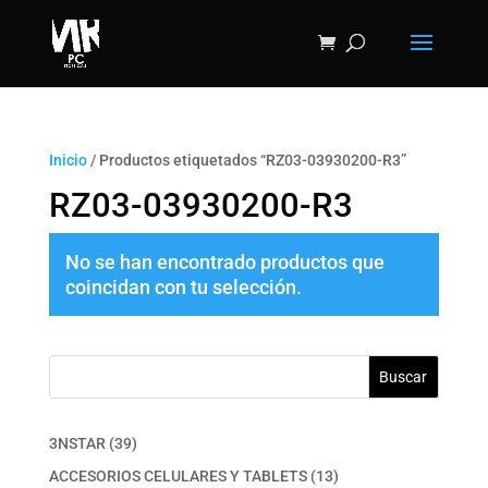
Inicio
/ Productos etiquetados “RZ03-03930200-R3”
RZ03-03930200-R3
No se han encontrado productos que
coincidan con tu selección.
Buscar
39
3NSTAR
39
productos
13
ACCESORIOS CELULARES Y TABLETS
13