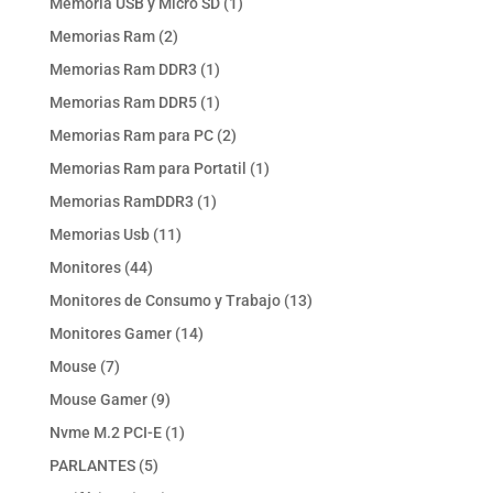
1
Memoria USB y Micro SD
1
producto
2
Memorias Ram
2
productos
1
Memorias Ram DDR3
1
producto
1
Memorias Ram DDR5
1
producto
2
Memorias Ram para PC
2
productos
1
Memorias Ram para Portatil
1
producto
1
Memorias RamDDR3
1
producto
11
Memorias Usb
11
productos
44
Monitores
44
productos
13
Monitores de Consumo y Trabajo
13
productos
14
Monitores Gamer
14
productos
7
Mouse
7
productos
9
Mouse Gamer
9
productos
1
Nvme M.2 PCI-E
1
producto
5
PARLANTES
5
productos