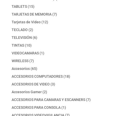
producto
15
TABLETS
15
productos
7
TARJETAS DE MEMORIA
7
productos
12
Tarjetas de Video
12
productos
2
TECLADO
2
productos
6
TELEVISIÓN
6
productos
10
TINTAS
10
productos
1
VIDEOCAMARAS
1
producto
7
WIRELESS
7
productos
65
Accesorios
65
productos
18
ACCESORIOS COMPUTADORES
18
productos
3
ACCESORIOS DE VIDEO
3
productos
2
Accesorios Gamer
2
productos
7
ACCESORIOS PARA CAMARAS Y ESCANNERS
7
productos
1
ACCESORIOS PARA CONSOLA
1
producto
7
ACCESORIOS VIDEOVIGILANCIA
7