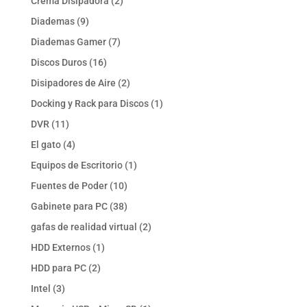
2
Crema Disipadora
2
productos
9
Diademas
9
productos
7
Diademas Gamer
7
productos
16
Discos Duros
16
productos
2
Disipadores de Aire
2
productos
1
Docking y Rack para Discos
1
producto
11
DVR
11
productos
4
El gato
4
productos
1
Equipos de Escritorio
1
producto
10
Fuentes de Poder
10
productos
38
Gabinete para PC
38
productos
2
gafas de realidad virtual
2
productos
1
HDD Externos
1
producto
2
HDD para PC
2
productos
3
Intel
3
productos