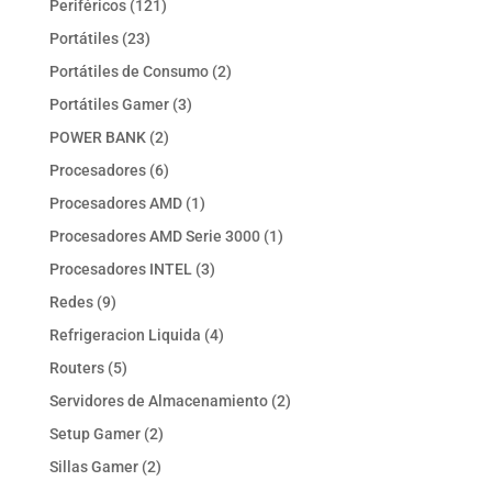
121
Periféricos
121
productos
23
Portátiles
23
productos
2
Portátiles de Consumo
2
productos
3
Portátiles Gamer
3
productos
2
POWER BANK
2
productos
6
Procesadores
6
productos
1
Procesadores AMD
1
producto
1
Procesadores AMD Serie 3000
1
producto
3
Procesadores INTEL
3
productos
9
Redes
9
productos
4
Refrigeracion Liquida
4
productos
5
Routers
5
productos
2
Servidores de Almacenamiento
2
productos
2
Setup Gamer
2
productos
2
Sillas Gamer
2
productos