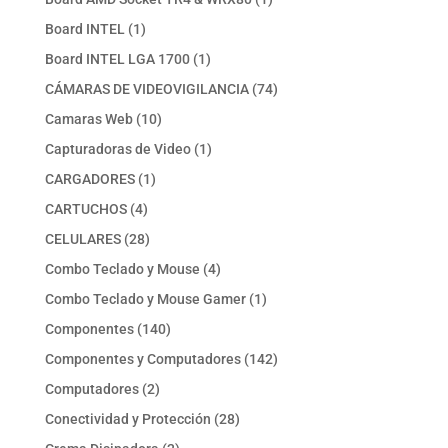
producto
1
Board INTEL
1
producto
1
Board INTEL LGA 1700
1
producto
74
CÁMARAS DE VIDEOVIGILANCIA
74
productos
10
Camaras Web
10
productos
1
Capturadoras de Video
1
producto
1
CARGADORES
1
producto
4
CARTUCHOS
4
productos
28
CELULARES
28
productos
4
Combo Teclado y Mouse
4
productos
1
Combo Teclado y Mouse Gamer
1
producto
140
Componentes
140
productos
142
Componentes y Computadores
142
productos
2
Computadores
2
productos
28
Conectividad y Protección
28
productos