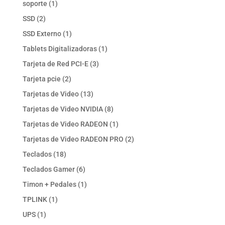
1
soporte
1
producto
2
SSD
2
productos
1
SSD Externo
1
producto
1
Tablets Digitalizadoras
1
producto
3
Tarjeta de Red PCI-E
3
productos
2
Tarjeta pcie
2
productos
13
Tarjetas de Video
13
productos
8
Tarjetas de Video NVIDIA
8
productos
1
Tarjetas de Video RADEON
1
producto
2
Tarjetas de Video RADEON PRO
2
productos
18
Teclados
18
productos
6
Teclados Gamer
6
productos
1
Timon + Pedales
1
producto
1
TPLINK
1
producto
1
UPS
1