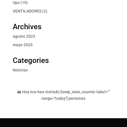
producto
19
Ups
19
productos
2
VENTILADORES
2
productos
Archives
agosto 2023
mayo 2023
Categories
Noticias
👥 Hoy nos han visitado [iawp_view_counter label=""
range="today"] personas