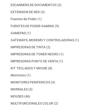
productos
3
ESCANNERS DE DOCUMENTOS
3
productos
3
EXTENSION DE RED
3
productos
1
Fuentes de Poder
1
producto
9
FUENTES DE PODER GAMING
9
productos
1
GAMEPAD
1
producto
1
GATEWAYS, MODEMS Y CONTROLADORAS
1
producto
2
IMPRESORAS DE TINTA
2
productos
1
IMPRESORAS DE TONER NEGRO
1
producto
1
IMPRESORAS PUNTO DE VENTA
1
producto
8
KIT TECLADOS Y MOUSE
8
productos
1
Monitores
1
producto
3
MONITORES PERIFERICOS
3
productos
3
MORRALES
3
productos
46
MOUSES
46
productos
2
MULTIFUNCIONALES COLOR
2