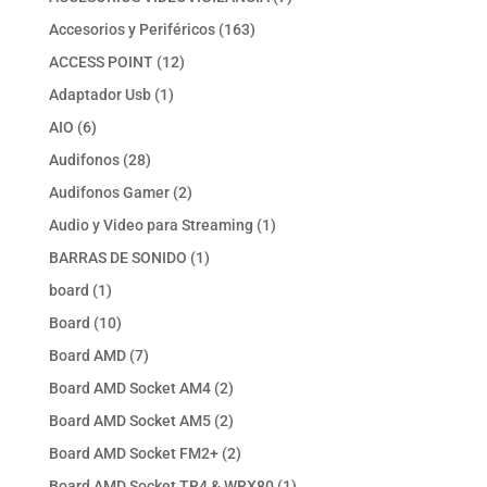
productos
163
Accesorios y Periféricos
163
productos
12
ACCESS POINT
12
productos
1
Adaptador Usb
1
producto
6
AIO
6
productos
28
Audifonos
28
productos
2
Audifonos Gamer
2
productos
1
Audio y Video para Streaming
1
producto
1
BARRAS DE SONIDO
1
producto
1
board
1
producto
10
Board
10
productos
7
Board AMD
7
productos
2
Board AMD Socket AM4
2
productos
2
Board AMD Socket AM5
2
productos
2
Board AMD Socket FM2+
2
productos
1
Board AMD Socket TR4 & WRX80
1