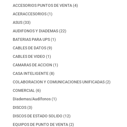
productos
4
ACCESORIOS PUNTOS DE VENTA
4
productos
1
ACERACCESORIOS
1
producto
33
ASUS
33
productos
22
AUDIFONOS Y DIADEMAS
22
productos
1
BATERIAS PARA UPS
1
producto
9
CABLES DE DATOS
9
productos
1
CABLES DE VIDEO
1
producto
1
CAMARAS DE ACCION
1
producto
8
CASA INTELIGENTE
8
productos
2
COLABORACION Y COMUNICACIONES UNIFICADAS
2
productos
6
COMERCIAL
6
productos
1
Diademas/Audífonos
1
producto
3
DISCOS
3
productos
12
DISCOS DE ESTADO SOLIDO
12
productos
2
EQUIPOS DE PUNTO DE VENTA
2