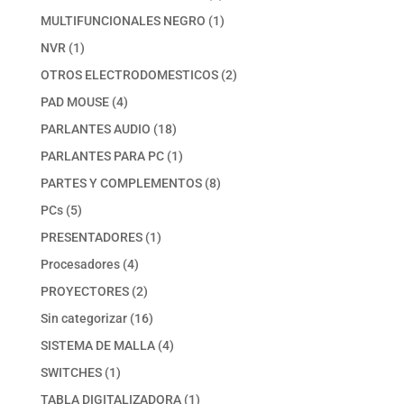
productos
1
MULTIFUNCIONALES NEGRO
1
producto
1
NVR
1
producto
2
OTROS ELECTRODOMESTICOS
2
productos
4
PAD MOUSE
4
productos
18
PARLANTES AUDIO
18
productos
1
PARLANTES PARA PC
1
producto
8
PARTES Y COMPLEMENTOS
8
productos
5
PCs
5
productos
1
PRESENTADORES
1
producto
4
Procesadores
4
productos
2
PROYECTORES
2
productos
16
Sin categorizar
16
productos
4
SISTEMA DE MALLA
4
productos
1
SWITCHES
1
producto
1
TABLA DIGITALIZADORA
1