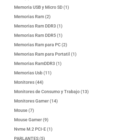
productos
1
Memoria USB y Micro SD
1
producto
2
Memorias Ram
2
productos
1
Memorias Ram DDR3
1
producto
1
Memorias Ram DDR5
1
producto
2
Memorias Ram para PC
2
productos
1
Memorias Ram para Portatil
1
producto
1
Memorias RamDDR3
1
producto
11
Memorias Usb
11
productos
44
Monitores
44
productos
13
Monitores de Consumo y Trabajo
13
productos
14
Monitores Gamer
14
productos
7
Mouse
7
productos
9
Mouse Gamer
9
productos
1
Nvme M.2 PCI-E
1
producto
5
PARLANTES
5