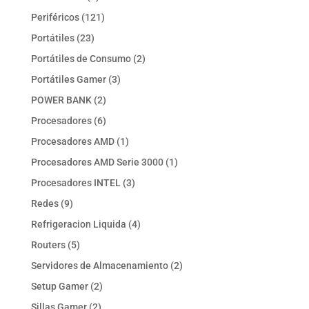
productos
121
Periféricos
121
productos
23
Portátiles
23
productos
2
Portátiles de Consumo
2
productos
3
Portátiles Gamer
3
productos
2
POWER BANK
2
productos
6
Procesadores
6
productos
1
Procesadores AMD
1
producto
1
Procesadores AMD Serie 3000
1
producto
3
Procesadores INTEL
3
productos
9
Redes
9
productos
4
Refrigeracion Liquida
4
productos
5
Routers
5
productos
2
Servidores de Almacenamiento
2
productos
2
Setup Gamer
2
productos
2
Sillas Gamer
2