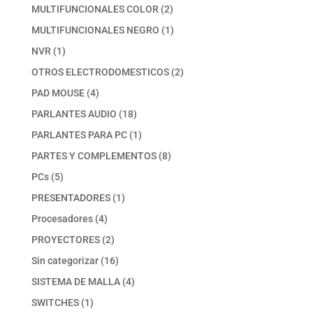
productos
2
MULTIFUNCIONALES COLOR
2
productos
1
MULTIFUNCIONALES NEGRO
1
producto
1
NVR
1
producto
2
OTROS ELECTRODOMESTICOS
2
productos
4
PAD MOUSE
4
productos
18
PARLANTES AUDIO
18
productos
1
PARLANTES PARA PC
1
producto
8
PARTES Y COMPLEMENTOS
8
productos
5
PCs
5
productos
1
PRESENTADORES
1
producto
4
Procesadores
4
productos
2
PROYECTORES
2
productos
16
Sin categorizar
16
productos
4
SISTEMA DE MALLA
4
productos
1
SWITCHES
1