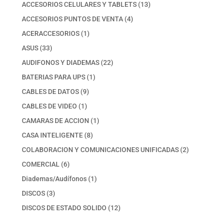
productos
13
ACCESORIOS CELULARES Y TABLETS
13
productos
4
ACCESORIOS PUNTOS DE VENTA
4
productos
1
ACERACCESORIOS
1
producto
33
ASUS
33
productos
22
AUDIFONOS Y DIADEMAS
22
productos
1
BATERIAS PARA UPS
1
producto
9
CABLES DE DATOS
9
productos
1
CABLES DE VIDEO
1
producto
1
CAMARAS DE ACCION
1
producto
8
CASA INTELIGENTE
8
productos
2
COLABORACION Y COMUNICACIONES UNIFICADAS
2
productos
6
COMERCIAL
6
productos
1
Diademas/Audífonos
1
producto
3
DISCOS
3
productos
12
DISCOS DE ESTADO SOLIDO
12