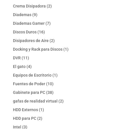
productos
2
Crema Disipadora
2
productos
9
Diademas
9
productos
7
Diademas Gamer
7
productos
16
Discos Duros
16
productos
2
Disipadores de Aire
2
productos
1
Docking y Rack para Discos
1
producto
11
DVR
11
productos
4
El gato
4
productos
1
Equipos de Escritorio
1
producto
10
Fuentes de Poder
10
productos
38
Gabinete para PC
38
productos
2
gafas de realidad virtual
2
productos
1
HDD Externos
1
producto
2
HDD para PC
2
productos
3
Intel
3