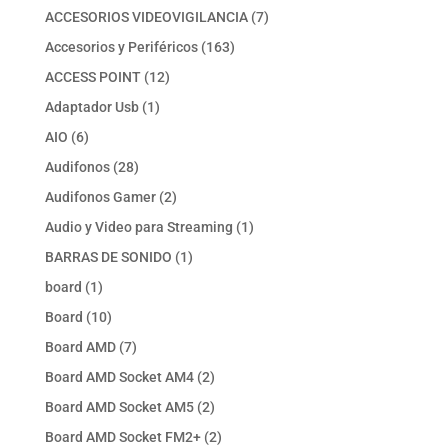
producto
7
ACCESORIOS VIDEOVIGILANCIA
7
productos
163
Accesorios y Periféricos
163
productos
12
ACCESS POINT
12
productos
1
Adaptador Usb
1
producto
6
AIO
6
productos
28
Audifonos
28
productos
2
Audifonos Gamer
2
productos
1
Audio y Video para Streaming
1
producto
1
BARRAS DE SONIDO
1
producto
1
board
1
producto
10
Board
10
productos
7
Board AMD
7
productos
2
Board AMD Socket AM4
2
productos
2
Board AMD Socket AM5
2
productos
2
Board AMD Socket FM2+
2