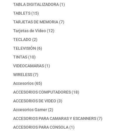
producto
1
TABLA DIGITALIZADORA
1
producto
15
TABLETS
15
productos
7
TARJETAS DE MEMORIA
7
productos
12
Tarjetas de Video
12
productos
2
TECLADO
2
productos
6
TELEVISIÓN
6
productos
10
TINTAS
10
productos
1
VIDEOCAMARAS
1
producto
7
WIRELESS
7
productos
65
Accesorios
65
productos
18
ACCESORIOS COMPUTADORES
18
productos
3
ACCESORIOS DE VIDEO
3
productos
2
Accesorios Gamer
2
productos
7
ACCESORIOS PARA CAMARAS Y ESCANNERS
7
productos
1
ACCESORIOS PARA CONSOLA
1