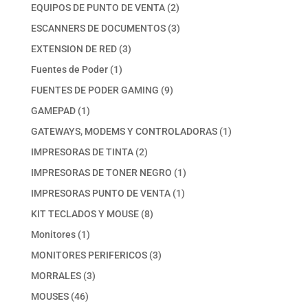
productos
2
EQUIPOS DE PUNTO DE VENTA
2
productos
3
ESCANNERS DE DOCUMENTOS
3
productos
3
EXTENSION DE RED
3
productos
1
Fuentes de Poder
1
producto
9
FUENTES DE PODER GAMING
9
productos
1
GAMEPAD
1
producto
1
GATEWAYS, MODEMS Y CONTROLADORAS
1
producto
2
IMPRESORAS DE TINTA
2
productos
1
IMPRESORAS DE TONER NEGRO
1
producto
1
IMPRESORAS PUNTO DE VENTA
1
producto
8
KIT TECLADOS Y MOUSE
8
productos
1
Monitores
1
producto
3
MONITORES PERIFERICOS
3
productos
3
MORRALES
3
productos
46
MOUSES
46