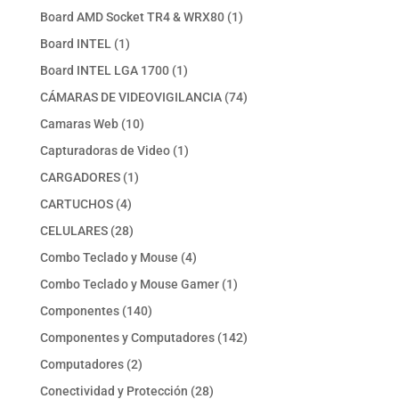
productos
1
Board AMD Socket TR4 & WRX80
1
producto
1
Board INTEL
1
producto
1
Board INTEL LGA 1700
1
producto
74
CÁMARAS DE VIDEOVIGILANCIA
74
productos
10
Camaras Web
10
productos
1
Capturadoras de Video
1
producto
1
CARGADORES
1
producto
4
CARTUCHOS
4
productos
28
CELULARES
28
productos
4
Combo Teclado y Mouse
4
productos
1
Combo Teclado y Mouse Gamer
1
producto
140
Componentes
140
productos
142
Componentes y Computadores
142
productos
2
Computadores
2
productos
28
Conectividad y Protección
28