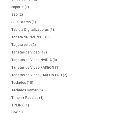
productos
1
soporte
1
producto
2
SSD
2
productos
1
SSD Externo
1
producto
1
Tablets Digitalizadoras
1
producto
3
Tarjeta de Red PCI-E
3
productos
2
Tarjeta pcie
2
productos
13
Tarjetas de Video
13
productos
8
Tarjetas de Video NVIDIA
8
productos
1
Tarjetas de Video RADEON
1
producto
2
Tarjetas de Video RADEON PRO
2
productos
18
Teclados
18
productos
6
Teclados Gamer
6
productos
1
Timon + Pedales
1
producto
1
TPLINK
1
producto
1
UPS
1