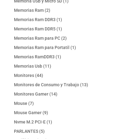
1
Memoria USB y Micro SD
1
producto
2
Memorias Ram
2
productos
1
Memorias Ram DDR3
1
producto
1
Memorias Ram DDR5
1
producto
2
Memorias Ram para PC
2
productos
1
Memorias Ram para Portatil
1
producto
1
Memorias RamDDR3
1
producto
11
Memorias Usb
11
productos
44
Monitores
44
productos
13
Monitores de Consumo y Trabajo
13
productos
14
Monitores Gamer
14
productos
7
Mouse
7
productos
9
Mouse Gamer
9
productos
1
Nvme M.2 PCI-E
1
producto
5
PARLANTES
5
productos