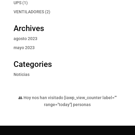
productos
1
UPS
1
producto
2
VENTILADORES
2
productos
Archives
agosto 2023
mayo 2023
Categories
Noticias
👥 Hoy nos han visitado [iawp_view_counter label=""
range="today"] personas