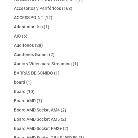
productos
163
Accesorios y Periféricos
163
productos
12
ACCESS POINT
12
productos
1
Adaptador Usb
1
producto
6
AIO
6
productos
28
Audifonos
28
productos
2
Audifonos Gamer
2
productos
1
Audio y Video para Streaming
1
producto
1
BARRAS DE SONIDO
1
producto
1
board
1
producto
10
Board
10
productos
7
Board AMD
7
productos
2
Board AMD Socket AM4
2
productos
2
Board AMD Socket AM5
2
productos
2
Board AMD Socket FM2+
2
productos
1
Board AMD Socket TR4 & WRX80
1