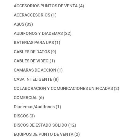
productos
4
ACCESORIOS PUNTOS DE VENTA
4
productos
1
ACERACCESORIOS
1
producto
33
ASUS
33
productos
22
AUDIFONOS Y DIADEMAS
22
productos
1
BATERIAS PARA UPS
1
producto
9
CABLES DE DATOS
9
productos
1
CABLES DE VIDEO
1
producto
1
CAMARAS DE ACCION
1
producto
8
CASA INTELIGENTE
8
productos
2
COLABORACION Y COMUNICACIONES UNIFICADAS
2
productos
6
COMERCIAL
6
productos
1
Diademas/Audífonos
1
producto
3
DISCOS
3
productos
12
DISCOS DE ESTADO SOLIDO
12
productos
2
EQUIPOS DE PUNTO DE VENTA
2