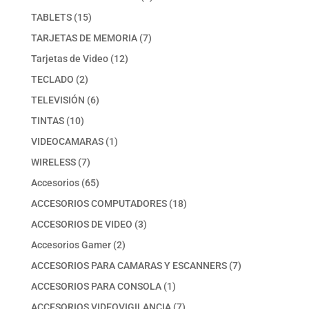
producto
15
TABLETS
15
productos
7
TARJETAS DE MEMORIA
7
productos
12
Tarjetas de Video
12
productos
2
TECLADO
2
productos
6
TELEVISIÓN
6
productos
10
TINTAS
10
productos
1
VIDEOCAMARAS
1
producto
7
WIRELESS
7
productos
65
Accesorios
65
productos
18
ACCESORIOS COMPUTADORES
18
productos
3
ACCESORIOS DE VIDEO
3
productos
2
Accesorios Gamer
2
productos
7
ACCESORIOS PARA CAMARAS Y ESCANNERS
7
productos
1
ACCESORIOS PARA CONSOLA
1
producto
7
ACCESORIOS VIDEOVIGILANCIA
7