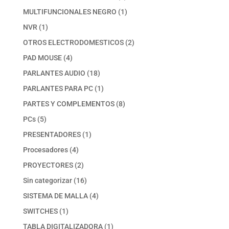
productos
1
MULTIFUNCIONALES NEGRO
1
producto
1
NVR
1
producto
2
OTROS ELECTRODOMESTICOS
2
productos
4
PAD MOUSE
4
productos
18
PARLANTES AUDIO
18
productos
1
PARLANTES PARA PC
1
producto
8
PARTES Y COMPLEMENTOS
8
productos
5
PCs
5
productos
1
PRESENTADORES
1
producto
4
Procesadores
4
productos
2
PROYECTORES
2
productos
16
Sin categorizar
16
productos
4
SISTEMA DE MALLA
4
productos
1
SWITCHES
1
producto
1
TABLA DIGITALIZADORA
1