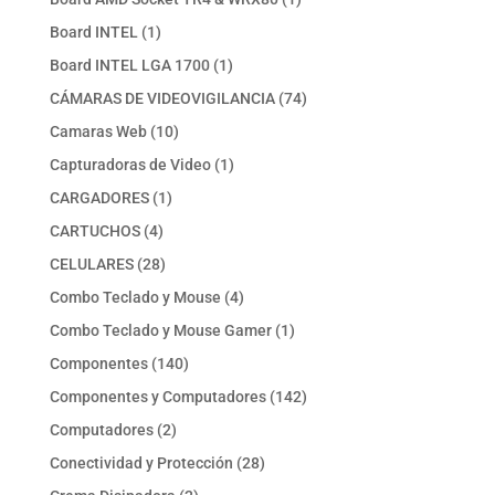
producto
1
Board INTEL
1
producto
1
Board INTEL LGA 1700
1
producto
74
CÁMARAS DE VIDEOVIGILANCIA
74
productos
10
Camaras Web
10
productos
1
Capturadoras de Video
1
producto
1
CARGADORES
1
producto
4
CARTUCHOS
4
productos
28
CELULARES
28
productos
4
Combo Teclado y Mouse
4
productos
1
Combo Teclado y Mouse Gamer
1
producto
140
Componentes
140
productos
142
Componentes y Computadores
142
productos
2
Computadores
2
productos
28
Conectividad y Protección
28
productos