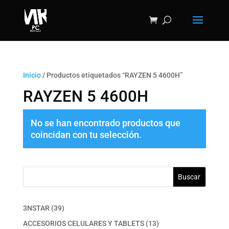
Inicio
/ Productos etiquetados “RAYZEN 5 4600H”
RAYZEN 5 4600H
No se han encontrado productos que
coincidan con tu selección.
Buscar
39
3NSTAR
39
productos
13
ACCESORIOS CELULARES Y TABLETS
13