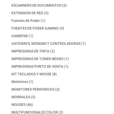
productos
3
ESCANNERS DE DOCUMENTOS
3
productos
3
EXTENSION DE RED
3
productos
1
Fuentes de Poder
1
producto
9
FUENTES DE PODER GAMING
9
productos
1
GAMEPAD
1
producto
1
GATEWAYS, MODEMS Y CONTROLADORAS
1
producto
2
IMPRESORAS DE TINTA
2
productos
1
IMPRESORAS DE TONER NEGRO
1
producto
1
IMPRESORAS PUNTO DE VENTA
1
producto
8
KIT TECLADOS Y MOUSE
8
productos
1
Monitores
1
producto
3
MONITORES PERIFERICOS
3
productos
3
MORRALES
3
productos
46
MOUSES
46
productos
2
MULTIFUNCIONALES COLOR
2