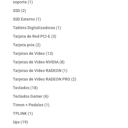
1
soporte
1
producto
2
SSD
2
productos
1
SSD Externo
1
producto
1
Tablets Digitalizadoras
1
producto
3
Tarjeta de Red PCI-E
3
productos
2
Tarjeta pcie
2
productos
13
Tarjetas de Video
13
productos
8
Tarjetas de Video NVIDIA
8
productos
1
Tarjetas de Video RADEON
1
producto
2
Tarjetas de Video RADEON PRO
2
productos
18
Teclados
18
productos
6
Teclados Gamer
6
productos
1
Timon + Pedales
1
producto
1
TPLINK
1
producto
19
Ups
19