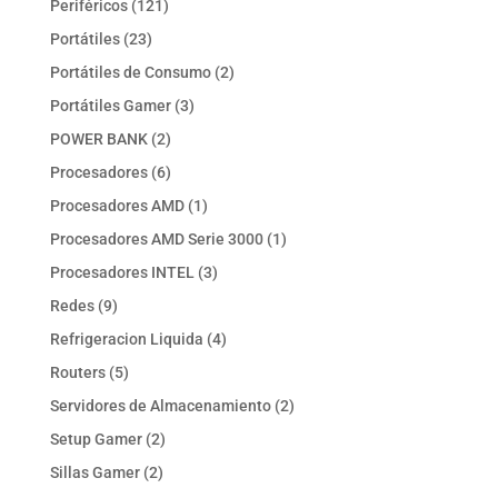
121
Periféricos
121
productos
23
Portátiles
23
productos
2
Portátiles de Consumo
2
productos
3
Portátiles Gamer
3
productos
2
POWER BANK
2
productos
6
Procesadores
6
productos
1
Procesadores AMD
1
producto
1
Procesadores AMD Serie 3000
1
producto
3
Procesadores INTEL
3
productos
9
Redes
9
productos
4
Refrigeracion Liquida
4
productos
5
Routers
5
productos
2
Servidores de Almacenamiento
2
productos
2
Setup Gamer
2
productos
2
Sillas Gamer
2
productos