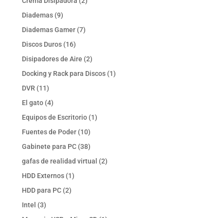
2
Crema Disipadora
2
productos
9
Diademas
9
productos
7
Diademas Gamer
7
productos
16
Discos Duros
16
productos
2
Disipadores de Aire
2
productos
1
Docking y Rack para Discos
1
producto
11
DVR
11
productos
4
El gato
4
productos
1
Equipos de Escritorio
1
producto
10
Fuentes de Poder
10
productos
38
Gabinete para PC
38
productos
2
gafas de realidad virtual
2
productos
1
HDD Externos
1
producto
2
HDD para PC
2
productos
3
Intel
3
productos