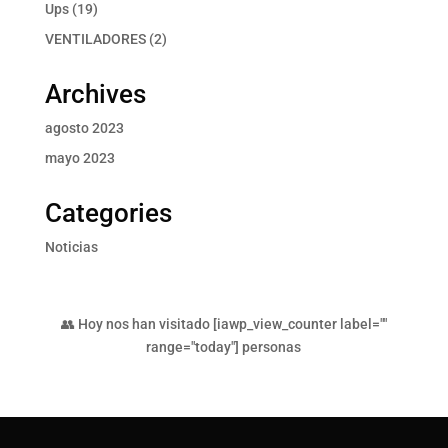
producto
19
Ups
19
productos
2
VENTILADORES
2
productos
Archives
agosto 2023
mayo 2023
Categories
Noticias
👥 Hoy nos han visitado [iawp_view_counter label=""
range="today"] personas