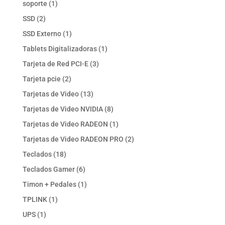
1
soporte
1
producto
2
SSD
2
productos
1
SSD Externo
1
producto
1
Tablets Digitalizadoras
1
producto
3
Tarjeta de Red PCI-E
3
productos
2
Tarjeta pcie
2
productos
13
Tarjetas de Video
13
productos
8
Tarjetas de Video NVIDIA
8
productos
1
Tarjetas de Video RADEON
1
producto
2
Tarjetas de Video RADEON PRO
2
productos
18
Teclados
18
productos
6
Teclados Gamer
6
productos
1
Timon + Pedales
1
producto
1
TPLINK
1
producto
1
UPS
1