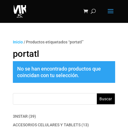
Inicio
/ Productos etiquetados “portatl”
portatl
No se han encontrado productos que
coincidan con tu selección.
Buscar
39
3NSTAR
39
productos
13
ACCESORIOS CELULARES Y TABLETS
13