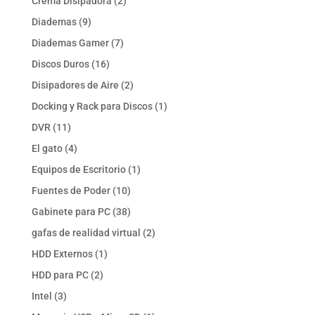
2
Crema Disipadora
2
productos
9
Diademas
9
productos
7
Diademas Gamer
7
productos
16
Discos Duros
16
productos
2
Disipadores de Aire
2
productos
1
Docking y Rack para Discos
1
producto
11
DVR
11
productos
4
El gato
4
productos
1
Equipos de Escritorio
1
producto
10
Fuentes de Poder
10
productos
38
Gabinete para PC
38
productos
2
gafas de realidad virtual
2
productos
1
HDD Externos
1
producto
2
HDD para PC
2
productos
3
Intel
3
productos