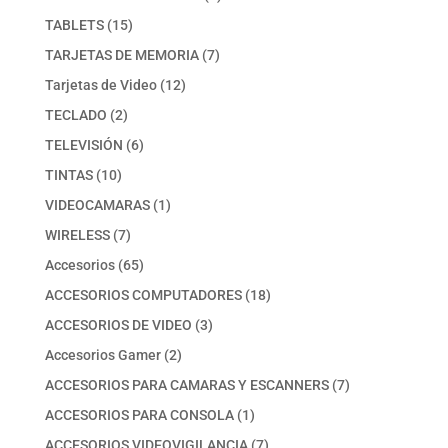
producto
15
TABLETS
15
productos
7
TARJETAS DE MEMORIA
7
productos
12
Tarjetas de Video
12
productos
2
TECLADO
2
productos
6
TELEVISIÓN
6
productos
10
TINTAS
10
productos
1
VIDEOCAMARAS
1
producto
7
WIRELESS
7
productos
65
Accesorios
65
productos
18
ACCESORIOS COMPUTADORES
18
productos
3
ACCESORIOS DE VIDEO
3
productos
2
Accesorios Gamer
2
productos
7
ACCESORIOS PARA CAMARAS Y ESCANNERS
7
productos
1
ACCESORIOS PARA CONSOLA
1
producto
7
ACCESORIOS VIDEOVIGILANCIA
7