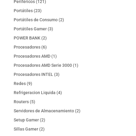
121
Periféricos
121
productos
23
Portátiles
23
productos
2
Portátiles de Consumo
2
productos
3
Portátiles Gamer
3
productos
2
POWER BANK
2
productos
6
Procesadores
6
productos
1
Procesadores AMD
1
producto
1
Procesadores AMD Serie 3000
1
producto
3
Procesadores INTEL
3
productos
9
Redes
9
productos
4
Refrigeracion Liquida
4
productos
5
Routers
5
productos
2
Servidores de Almacenamiento
2
productos
2
Setup Gamer
2
productos
2
Sillas Gamer
2
productos