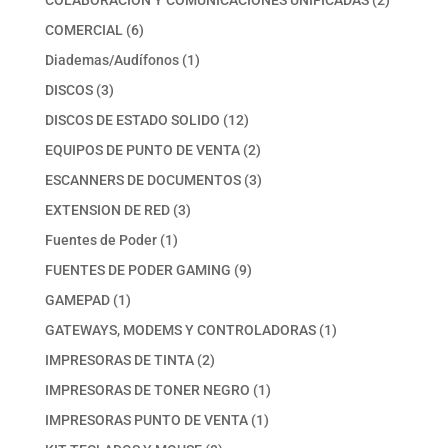
COLABORACION Y COMUNICACIONES UNIFICADAS
2
productos
6
COMERCIAL
6
productos
1
Diademas/Audífonos
1
producto
3
DISCOS
3
productos
12
DISCOS DE ESTADO SOLIDO
12
productos
2
EQUIPOS DE PUNTO DE VENTA
2
productos
3
ESCANNERS DE DOCUMENTOS
3
productos
3
EXTENSION DE RED
3
productos
1
Fuentes de Poder
1
producto
9
FUENTES DE PODER GAMING
9
productos
1
GAMEPAD
1
producto
1
GATEWAYS, MODEMS Y CONTROLADORAS
1
producto
2
IMPRESORAS DE TINTA
2
productos
1
IMPRESORAS DE TONER NEGRO
1
producto
1
IMPRESORAS PUNTO DE VENTA
1
producto