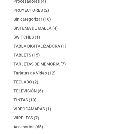
4
Procesadores
4
productos
2
PROYECTORES
2
productos
16
Sin categorizar
16
productos
4
SISTEMA DE MALLA
4
productos
1
SWITCHES
1
producto
1
TABLA DIGITALIZADORA
1
producto
15
TABLETS
15
productos
7
TARJETAS DE MEMORIA
7
productos
12
Tarjetas de Video
12
productos
2
TECLADO
2
productos
6
TELEVISIÓN
6
productos
10
TINTAS
10
productos
1
VIDEOCAMARAS
1
producto
7
WIRELESS
7
productos
65
Accesorios
65
productos