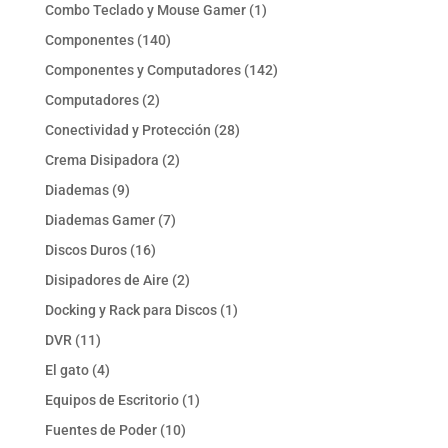
productos
1
Combo Teclado y Mouse Gamer
1
producto
140
Componentes
140
productos
142
Componentes y Computadores
142
productos
2
Computadores
2
productos
28
Conectividad y Protección
28
productos
2
Crema Disipadora
2
productos
9
Diademas
9
productos
7
Diademas Gamer
7
productos
16
Discos Duros
16
productos
2
Disipadores de Aire
2
productos
1
Docking y Rack para Discos
1
producto
11
DVR
11
productos
4
El gato
4
productos
1
Equipos de Escritorio
1
producto
10
Fuentes de Poder
10