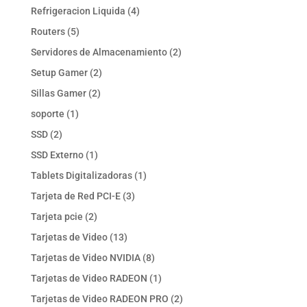
productos
4
Refrigeracion Liquida
4
productos
5
Routers
5
productos
2
Servidores de Almacenamiento
2
productos
2
Setup Gamer
2
productos
2
Sillas Gamer
2
productos
1
soporte
1
producto
2
SSD
2
productos
1
SSD Externo
1
producto
1
Tablets Digitalizadoras
1
producto
3
Tarjeta de Red PCI-E
3
productos
2
Tarjeta pcie
2
productos
13
Tarjetas de Video
13
productos
8
Tarjetas de Video NVIDIA
8
productos
1
Tarjetas de Video RADEON
1
producto
2
Tarjetas de Video RADEON PRO
2