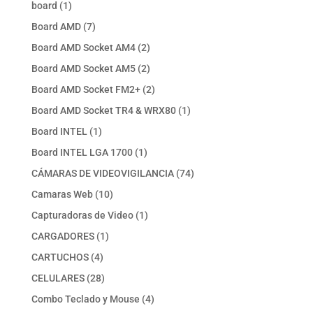
productos
1
board
1
producto
7
Board AMD
7
productos
2
Board AMD Socket AM4
2
productos
2
Board AMD Socket AM5
2
productos
2
Board AMD Socket FM2+
2
productos
1
Board AMD Socket TR4 & WRX80
1
producto
1
Board INTEL
1
producto
1
Board INTEL LGA 1700
1
producto
74
CÁMARAS DE VIDEOVIGILANCIA
74
productos
10
Camaras Web
10
productos
1
Capturadoras de Video
1
producto
1
CARGADORES
1
producto
4
CARTUCHOS
4
productos
28
CELULARES
28
productos
4
Combo Teclado y Mouse
4