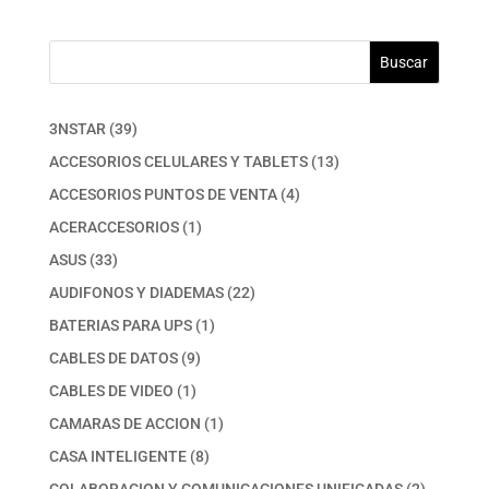
Buscar
39
3NSTAR
39
productos
13
ACCESORIOS CELULARES Y TABLETS
13
productos
4
ACCESORIOS PUNTOS DE VENTA
4
productos
1
ACERACCESORIOS
1
producto
33
ASUS
33
productos
22
AUDIFONOS Y DIADEMAS
22
productos
1
BATERIAS PARA UPS
1
producto
9
CABLES DE DATOS
9
productos
1
CABLES DE VIDEO
1
producto
1
CAMARAS DE ACCION
1
producto
8
CASA INTELIGENTE
8
productos
2