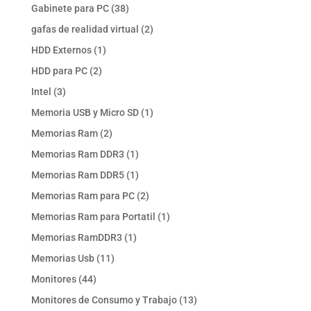
productos
38
Gabinete para PC
38
productos
2
gafas de realidad virtual
2
productos
1
HDD Externos
1
producto
2
HDD para PC
2
productos
3
Intel
3
productos
1
Memoria USB y Micro SD
1
producto
2
Memorias Ram
2
productos
1
Memorias Ram DDR3
1
producto
1
Memorias Ram DDR5
1
producto
2
Memorias Ram para PC
2
productos
1
Memorias Ram para Portatil
1
producto
1
Memorias RamDDR3
1
producto
11
Memorias Usb
11
productos
44
Monitores
44
productos
13
Monitores de Consumo y Trabajo
13