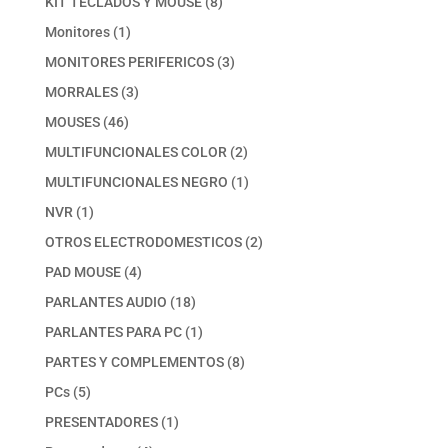
8
KIT TECLADOS Y MOUSE
8
productos
1
Monitores
1
producto
3
MONITORES PERIFERICOS
3
productos
3
MORRALES
3
productos
46
MOUSES
46
productos
2
MULTIFUNCIONALES COLOR
2
productos
1
MULTIFUNCIONALES NEGRO
1
producto
1
NVR
1
producto
2
OTROS ELECTRODOMESTICOS
2
productos
4
PAD MOUSE
4
productos
18
PARLANTES AUDIO
18
productos
1
PARLANTES PARA PC
1
producto
8
PARTES Y COMPLEMENTOS
8
productos
5
PCs
5
productos
1
PRESENTADORES
1
producto