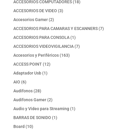
18
ACCESORIOS COMPUTADORES
18
productos
3
ACCESORIOS DE VIDEO
3
productos
2
Accesorios Gamer
2
productos
7
ACCESORIOS PARA CAMARAS Y ESCANNERS
7
productos
1
ACCESORIOS PARA CONSOLA
1
producto
7
ACCESORIOS VIDEOVIGILANCIA
7
productos
163
Accesorios y Periféricos
163
productos
12
ACCESS POINT
12
productos
1
Adaptador Usb
1
producto
6
AIO
6
productos
28
Audifonos
28
productos
2
Audifonos Gamer
2
productos
1
Audio y Video para Streaming
1
producto
1
BARRAS DE SONIDO
1
producto
10
Board
10