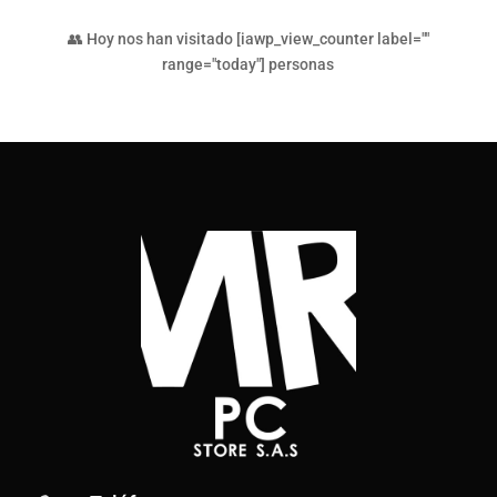
👥 Hoy nos han visitado [iawp_view_counter label=""
range="today"] personas