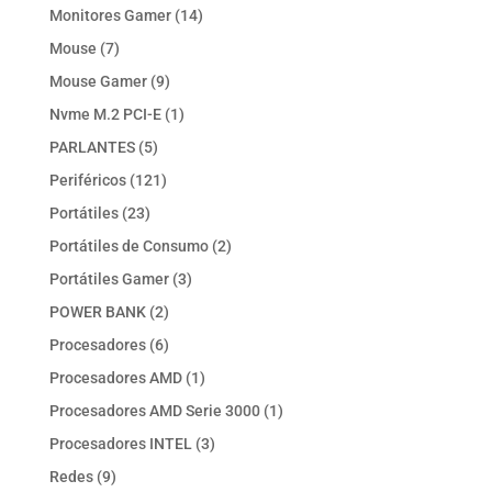
productos
14
Monitores Gamer
14
productos
7
Mouse
7
productos
9
Mouse Gamer
9
productos
1
Nvme M.2 PCI-E
1
producto
5
PARLANTES
5
productos
121
Periféricos
121
productos
23
Portátiles
23
productos
2
Portátiles de Consumo
2
productos
3
Portátiles Gamer
3
productos
2
POWER BANK
2
productos
6
Procesadores
6
productos
1
Procesadores AMD
1
producto
1
Procesadores AMD Serie 3000
1
producto
3
Procesadores INTEL
3
productos
9
Redes
9