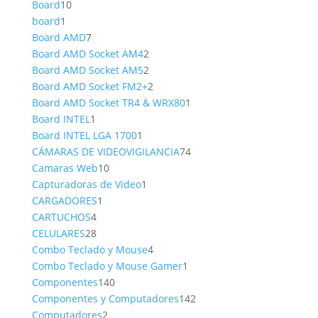
10
producto
Board
10
1
productos
board
1
producto
7
Board AMD
7
productos
2
Board AMD Socket AM4
2
productos
2
Board AMD Socket AM5
2
productos
2
Board AMD Socket FM2+
2
productos
1
Board AMD Socket TR4 & WRX80
1
1
producto
Board INTEL
1
producto
1
Board INTEL LGA 1700
1
producto
74
CÁMARAS DE VIDEOVIGILANCIA
74
10
productos
Camaras Web
10
productos
1
Capturadoras de Video
1
1
producto
CARGADORES
1
4
producto
CARTUCHOS
4
productos
28
CELULARES
28
productos
4
Combo Teclado y Mouse
4
productos
1
Combo Teclado y Mouse Gamer
1
140
producto
Componentes
140
productos
142
Componentes y Computadores
142
2
productos
Computadores
2