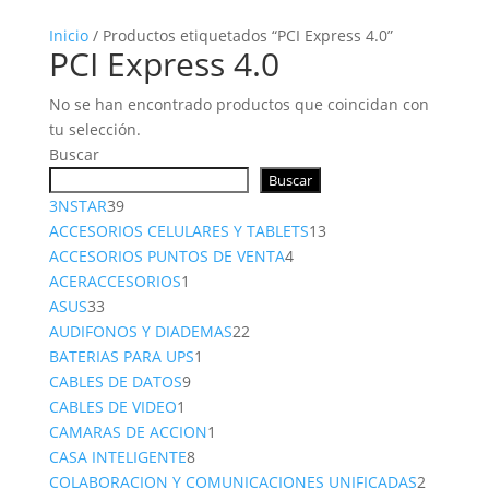
Inicio
/ Productos etiquetados “PCI Express 4.0”
PCI Express 4.0
No se han encontrado productos que coincidan con
tu selección.
Buscar
Buscar
39
3NSTAR
39
productos
13
ACCESORIOS CELULARES Y TABLETS
13
4
productos
ACCESORIOS PUNTOS DE VENTA
4
1
productos
ACERACCESORIOS
1
33
producto
ASUS
33
productos
22
AUDIFONOS Y DIADEMAS
22
1
productos
BATERIAS PARA UPS
1
9
producto
CABLES DE DATOS
9
1
productos
CABLES DE VIDEO
1
producto
1
CAMARAS DE ACCION
1
8
producto
CASA INTELIGENTE
8
productos
2
COLABORACION Y COMUNICACIONES UNIFICADAS
2