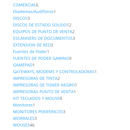
6
product
COMERCIAL
6
productos
1
Diademas/Audífonos
1
3
producto
DISCOS
3
productos
12
DISCOS DE ESTADO SOLIDO
12
productos
2
EQUIPOS DE PUNTO DE VENTA
2
productos
3
ESCANNERS DE DOCUMENTOS
3
3
productos
EXTENSION DE RED
3
1
productos
Fuentes de Poder
1
producto
9
FUENTES DE PODER GAMING
9
1
productos
GAMEPAD
1
producto
1
GATEWAYS, MODEMS Y CONTROLADORAS
1
2
producto
IMPRESORAS DE TINTA
2
productos
1
IMPRESORAS DE TONER NEGRO
1
1
producto
IMPRESORAS PUNTO DE VENTA
1
8
producto
KIT TECLADOS Y MOUSE
8
1
productos
Monitores
1
producto
3
MONITORES PERIFERICOS
3
3
productos
MORRALES
3
46
productos
MOUSES
46