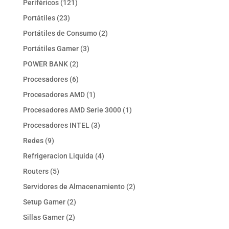
121
Periféricos
121
productos
23
Portátiles
23
productos
2
Portátiles de Consumo
2
productos
3
Portátiles Gamer
3
productos
2
POWER BANK
2
productos
6
Procesadores
6
productos
1
Procesadores AMD
1
producto
1
Procesadores AMD Serie 3000
1
producto
3
Procesadores INTEL
3
productos
9
Redes
9
productos
4
Refrigeracion Liquida
4
productos
5
Routers
5
productos
2
Servidores de Almacenamiento
2
productos
2
Setup Gamer
2
productos
2
Sillas Gamer
2
productos