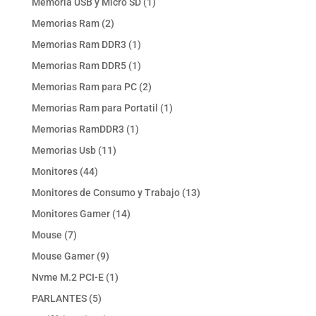
1
Memoria USB y Micro SD
1
producto
2
Memorias Ram
2
productos
1
Memorias Ram DDR3
1
producto
1
Memorias Ram DDR5
1
producto
2
Memorias Ram para PC
2
productos
1
Memorias Ram para Portatil
1
producto
1
Memorias RamDDR3
1
producto
11
Memorias Usb
11
productos
44
Monitores
44
productos
13
Monitores de Consumo y Trabajo
13
productos
14
Monitores Gamer
14
productos
7
Mouse
7
productos
9
Mouse Gamer
9
productos
1
Nvme M.2 PCI-E
1
producto
5
PARLANTES
5
productos