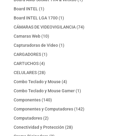
producto
1
Board INTEL
1
producto
1
Board INTEL LGA 1700
1
producto
74
CÁMARAS DE VIDEOVIGILANCIA
74
productos
10
Camaras Web
10
productos
1
Capturadoras de Video
1
producto
1
CARGADORES
1
producto
4
CARTUCHOS
4
productos
28
CELULARES
28
productos
4
Combo Teclado y Mouse
4
productos
1
Combo Teclado y Mouse Gamer
1
producto
140
Componentes
140
productos
142
Componentes y Computadores
142
productos
2
Computadores
2
productos
28
Conectividad y Protección
28
productos