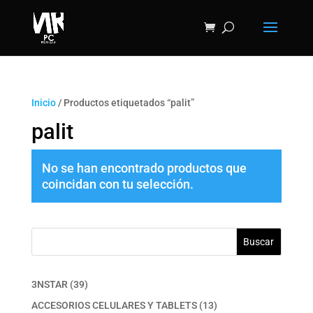
Inicio
/ Productos etiquetados “palit”
palit
No se han encontrado productos que
coincidan con tu selección.
Buscar
39
3NSTAR
39
productos
13
ACCESORIOS CELULARES Y TABLETS
13