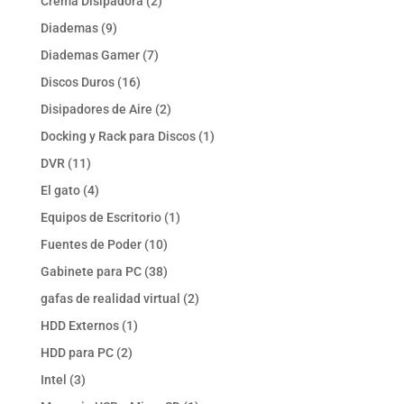
2
Crema Disipadora
2
productos
9
Diademas
9
productos
7
Diademas Gamer
7
productos
16
Discos Duros
16
productos
2
Disipadores de Aire
2
productos
1
Docking y Rack para Discos
1
producto
11
DVR
11
productos
4
El gato
4
productos
1
Equipos de Escritorio
1
producto
10
Fuentes de Poder
10
productos
38
Gabinete para PC
38
productos
2
gafas de realidad virtual
2
productos
1
HDD Externos
1
producto
2
HDD para PC
2
productos
3
Intel
3
productos