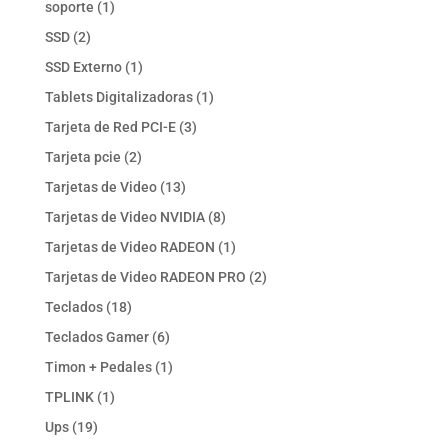
1
soporte
1
producto
2
SSD
2
productos
1
SSD Externo
1
producto
1
Tablets Digitalizadoras
1
producto
3
Tarjeta de Red PCI-E
3
productos
2
Tarjeta pcie
2
productos
13
Tarjetas de Video
13
productos
8
Tarjetas de Video NVIDIA
8
productos
1
Tarjetas de Video RADEON
1
producto
2
Tarjetas de Video RADEON PRO
2
productos
18
Teclados
18
productos
6
Teclados Gamer
6
productos
1
Timon + Pedales
1
producto
1
TPLINK
1
producto
19
Ups
19