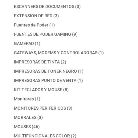
productos
3
ESCANNERS DE DOCUMENTOS
3
productos
3
EXTENSION DE RED
3
productos
1
Fuentes de Poder
1
producto
9
FUENTES DE PODER GAMING
9
productos
1
GAMEPAD
1
producto
1
GATEWAYS, MODEMS Y CONTROLADORAS
1
producto
2
IMPRESORAS DE TINTA
2
productos
1
IMPRESORAS DE TONER NEGRO
1
producto
1
IMPRESORAS PUNTO DE VENTA
1
producto
8
KIT TECLADOS Y MOUSE
8
productos
1
Monitores
1
producto
3
MONITORES PERIFERICOS
3
productos
3
MORRALES
3
productos
46
MOUSES
46
productos
2
MULTIFUNCIONALES COLOR
2