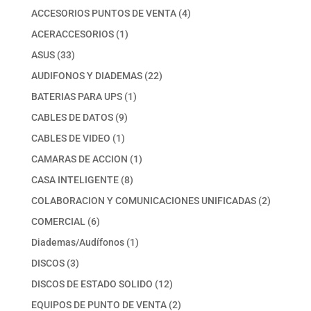
productos
4
ACCESORIOS PUNTOS DE VENTA
4
productos
1
ACERACCESORIOS
1
producto
33
ASUS
33
productos
22
AUDIFONOS Y DIADEMAS
22
productos
1
BATERIAS PARA UPS
1
producto
9
CABLES DE DATOS
9
productos
1
CABLES DE VIDEO
1
producto
1
CAMARAS DE ACCION
1
producto
8
CASA INTELIGENTE
8
productos
2
COLABORACION Y COMUNICACIONES UNIFICADAS
2
productos
6
COMERCIAL
6
productos
1
Diademas/Audífonos
1
producto
3
DISCOS
3
productos
12
DISCOS DE ESTADO SOLIDO
12
productos
2
EQUIPOS DE PUNTO DE VENTA
2