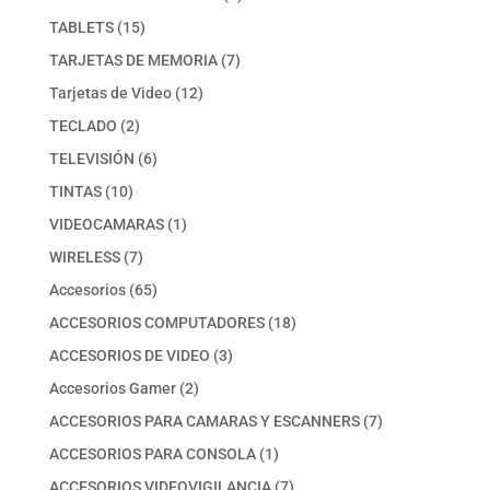
producto
15
TABLETS
15
productos
7
TARJETAS DE MEMORIA
7
productos
12
Tarjetas de Video
12
productos
2
TECLADO
2
productos
6
TELEVISIÓN
6
productos
10
TINTAS
10
productos
1
VIDEOCAMARAS
1
producto
7
WIRELESS
7
productos
65
Accesorios
65
productos
18
ACCESORIOS COMPUTADORES
18
productos
3
ACCESORIOS DE VIDEO
3
productos
2
Accesorios Gamer
2
productos
7
ACCESORIOS PARA CAMARAS Y ESCANNERS
7
productos
1
ACCESORIOS PARA CONSOLA
1
producto
7
ACCESORIOS VIDEOVIGILANCIA
7