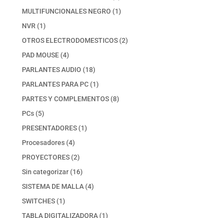
productos
1
MULTIFUNCIONALES NEGRO
1
producto
1
NVR
1
producto
2
OTROS ELECTRODOMESTICOS
2
productos
4
PAD MOUSE
4
productos
18
PARLANTES AUDIO
18
productos
1
PARLANTES PARA PC
1
producto
8
PARTES Y COMPLEMENTOS
8
productos
5
PCs
5
productos
1
PRESENTADORES
1
producto
4
Procesadores
4
productos
2
PROYECTORES
2
productos
16
Sin categorizar
16
productos
4
SISTEMA DE MALLA
4
productos
1
SWITCHES
1
producto
1
TABLA DIGITALIZADORA
1