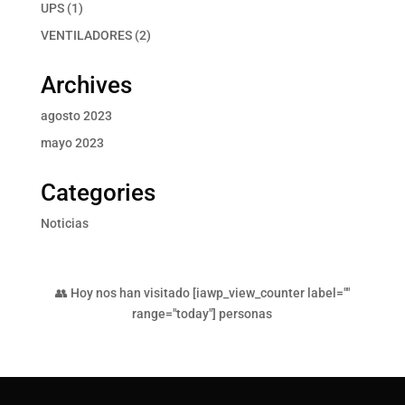
productos
1
UPS
1
producto
2
VENTILADORES
2
productos
Archives
agosto 2023
mayo 2023
Categories
Noticias
👥 Hoy nos han visitado [iawp_view_counter label=""
range="today"] personas