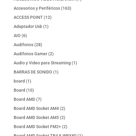
productos
163
Accesorios y Periféricos
163
productos
12
ACCESS POINT
12
productos
1
Adaptador Usb
1
producto
6
AIO
6
productos
28
Audifonos
28
productos
2
Audifonos Gamer
2
productos
1
Audio y Video para Streaming
1
producto
1
BARRAS DE SONIDO
1
producto
1
board
1
producto
10
Board
10
productos
7
Board AMD
7
productos
2
Board AMD Socket AM4
2
productos
2
Board AMD Socket AM5
2
productos
2
Board AMD Socket FM2+
2
productos
1
Board AMD Socket TR4 & WRX80
1