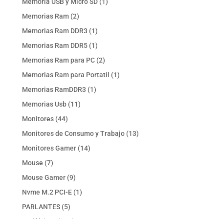
1
Memoria USB y Micro SD
1
producto
2
Memorias Ram
2
productos
1
Memorias Ram DDR3
1
producto
1
Memorias Ram DDR5
1
producto
2
Memorias Ram para PC
2
productos
1
Memorias Ram para Portatil
1
producto
1
Memorias RamDDR3
1
producto
11
Memorias Usb
11
productos
44
Monitores
44
productos
13
Monitores de Consumo y Trabajo
13
productos
14
Monitores Gamer
14
productos
7
Mouse
7
productos
9
Mouse Gamer
9
productos
1
Nvme M.2 PCI-E
1
producto
5
PARLANTES
5
productos