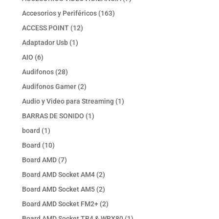
productos
163
Accesorios y Periféricos
163
productos
12
ACCESS POINT
12
productos
1
Adaptador Usb
1
producto
6
AIO
6
productos
28
Audifonos
28
productos
2
Audifonos Gamer
2
productos
1
Audio y Video para Streaming
1
producto
1
BARRAS DE SONIDO
1
producto
1
board
1
producto
10
Board
10
productos
7
Board AMD
7
productos
2
Board AMD Socket AM4
2
productos
2
Board AMD Socket AM5
2
productos
2
Board AMD Socket FM2+
2
productos
1
Board AMD Socket TR4 & WRX80
1