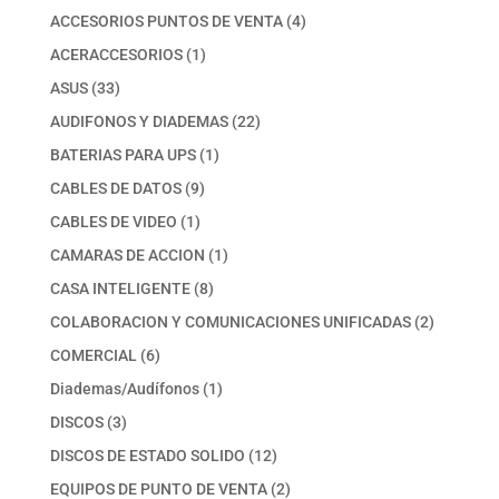
productos
4
ACCESORIOS PUNTOS DE VENTA
4
productos
1
ACERACCESORIOS
1
producto
33
ASUS
33
productos
22
AUDIFONOS Y DIADEMAS
22
productos
1
BATERIAS PARA UPS
1
producto
9
CABLES DE DATOS
9
productos
1
CABLES DE VIDEO
1
producto
1
CAMARAS DE ACCION
1
producto
8
CASA INTELIGENTE
8
productos
2
COLABORACION Y COMUNICACIONES UNIFICADAS
2
productos
6
COMERCIAL
6
productos
1
Diademas/Audífonos
1
producto
3
DISCOS
3
productos
12
DISCOS DE ESTADO SOLIDO
12
productos
2
EQUIPOS DE PUNTO DE VENTA
2