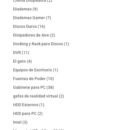
2
Crema Disipadora
2
productos
9
Diademas
9
productos
7
Diademas Gamer
7
productos
16
Discos Duros
16
productos
2
Disipadores de Aire
2
productos
1
Docking y Rack para Discos
1
producto
11
DVR
11
productos
4
El gato
4
productos
1
Equipos de Escritorio
1
producto
10
Fuentes de Poder
10
productos
38
Gabinete para PC
38
productos
2
gafas de realidad virtual
2
productos
1
HDD Externos
1
producto
2
HDD para PC
2
productos
3
Intel
3
productos