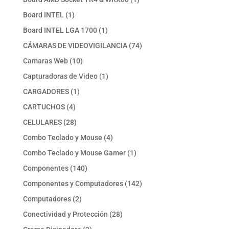
producto
1
Board INTEL
1
producto
1
Board INTEL LGA 1700
1
producto
74
CÁMARAS DE VIDEOVIGILANCIA
74
productos
10
Camaras Web
10
productos
1
Capturadoras de Video
1
producto
1
CARGADORES
1
producto
4
CARTUCHOS
4
productos
28
CELULARES
28
productos
4
Combo Teclado y Mouse
4
productos
1
Combo Teclado y Mouse Gamer
1
producto
140
Componentes
140
productos
142
Componentes y Computadores
142
productos
2
Computadores
2
productos
28
Conectividad y Protección
28
productos