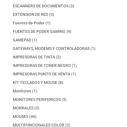
productos
3
ESCANNERS DE DOCUMENTOS
3
productos
3
EXTENSION DE RED
3
productos
1
Fuentes de Poder
1
producto
9
FUENTES DE PODER GAMING
9
productos
1
GAMEPAD
1
producto
1
GATEWAYS, MODEMS Y CONTROLADORAS
1
producto
2
IMPRESORAS DE TINTA
2
productos
1
IMPRESORAS DE TONER NEGRO
1
producto
1
IMPRESORAS PUNTO DE VENTA
1
producto
8
KIT TECLADOS Y MOUSE
8
productos
1
Monitores
1
producto
3
MONITORES PERIFERICOS
3
productos
3
MORRALES
3
productos
46
MOUSES
46
productos
2
MULTIFUNCIONALES COLOR
2