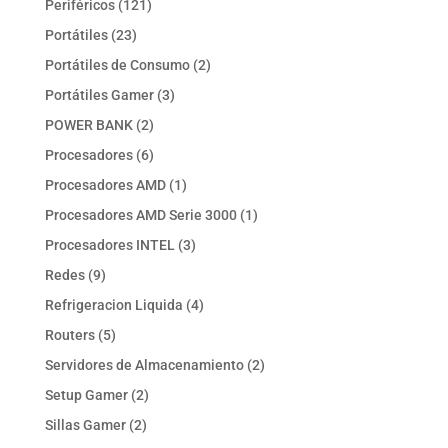
121
Periféricos
121
productos
23
Portátiles
23
productos
2
Portátiles de Consumo
2
productos
3
Portátiles Gamer
3
productos
2
POWER BANK
2
productos
6
Procesadores
6
productos
1
Procesadores AMD
1
producto
1
Procesadores AMD Serie 3000
1
producto
3
Procesadores INTEL
3
productos
9
Redes
9
productos
4
Refrigeracion Liquida
4
productos
5
Routers
5
productos
2
Servidores de Almacenamiento
2
productos
2
Setup Gamer
2
productos
2
Sillas Gamer
2
productos