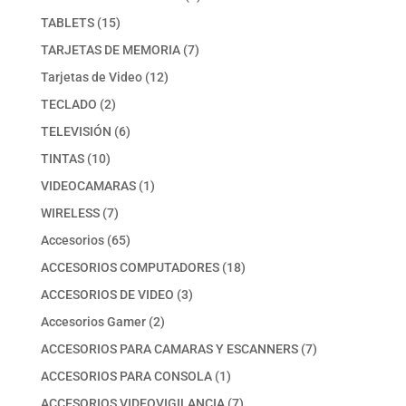
producto
15
TABLETS
15
productos
7
TARJETAS DE MEMORIA
7
productos
12
Tarjetas de Video
12
productos
2
TECLADO
2
productos
6
TELEVISIÓN
6
productos
10
TINTAS
10
productos
1
VIDEOCAMARAS
1
producto
7
WIRELESS
7
productos
65
Accesorios
65
productos
18
ACCESORIOS COMPUTADORES
18
productos
3
ACCESORIOS DE VIDEO
3
productos
2
Accesorios Gamer
2
productos
7
ACCESORIOS PARA CAMARAS Y ESCANNERS
7
productos
1
ACCESORIOS PARA CONSOLA
1
producto
7
ACCESORIOS VIDEOVIGILANCIA
7