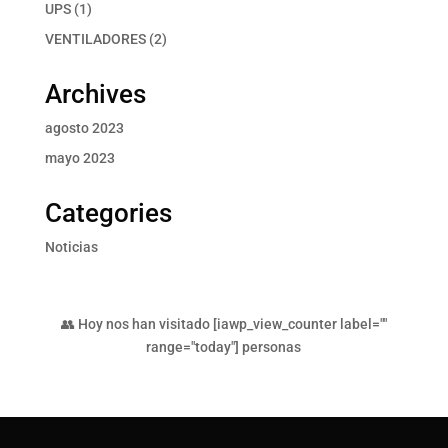
productos
1
UPS
1
producto
2
VENTILADORES
2
productos
Archives
agosto 2023
mayo 2023
Categories
Noticias
👥 Hoy nos han visitado [iawp_view_counter label=""
range="today"] personas