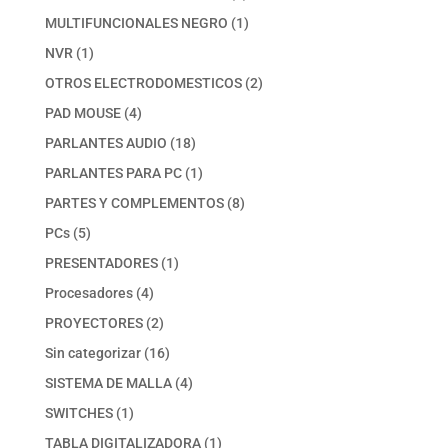
productos
1
MULTIFUNCIONALES NEGRO
1
producto
1
NVR
1
producto
2
OTROS ELECTRODOMESTICOS
2
productos
4
PAD MOUSE
4
productos
18
PARLANTES AUDIO
18
productos
1
PARLANTES PARA PC
1
producto
8
PARTES Y COMPLEMENTOS
8
productos
5
PCs
5
productos
1
PRESENTADORES
1
producto
4
Procesadores
4
productos
2
PROYECTORES
2
productos
16
Sin categorizar
16
productos
4
SISTEMA DE MALLA
4
productos
1
SWITCHES
1
producto
1
TABLA DIGITALIZADORA
1