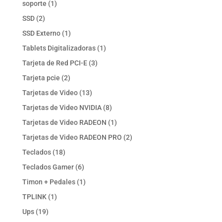
1
soporte
1
producto
2
SSD
2
productos
1
SSD Externo
1
producto
1
Tablets Digitalizadoras
1
producto
3
Tarjeta de Red PCI-E
3
productos
2
Tarjeta pcie
2
productos
13
Tarjetas de Video
13
productos
8
Tarjetas de Video NVIDIA
8
productos
1
Tarjetas de Video RADEON
1
producto
2
Tarjetas de Video RADEON PRO
2
productos
18
Teclados
18
productos
6
Teclados Gamer
6
productos
1
Timon + Pedales
1
producto
1
TPLINK
1
producto
19
Ups
19