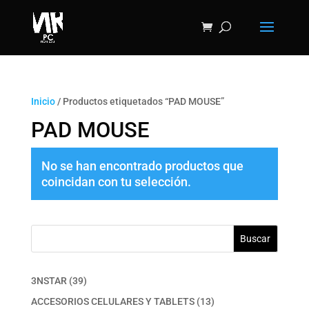
Inicio
/ Productos etiquetados “PAD MOUSE”
PAD MOUSE
No se han encontrado productos que
coincidan con tu selección.
Buscar
39
3NSTAR
39
productos
13
ACCESORIOS CELULARES Y TABLETS
13