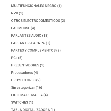
productos
1
MULTIFUNCIONALES NEGRO
1
producto
1
NVR
1
producto
2
OTROS ELECTRODOMESTICOS
2
productos
4
PAD MOUSE
4
productos
18
PARLANTES AUDIO
18
productos
1
PARLANTES PARA PC
1
producto
8
PARTES Y COMPLEMENTOS
8
productos
5
PCs
5
productos
1
PRESENTADORES
1
producto
4
Procesadores
4
productos
2
PROYECTORES
2
productos
16
Sin categorizar
16
productos
4
SISTEMA DE MALLA
4
productos
1
SWITCHES
1
producto
1
TABLA DIGITALIZADORA
1