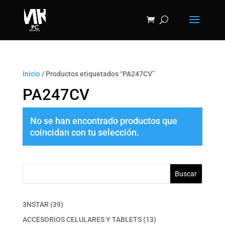
Inicio
/ Productos etiquetados “PA247CV”
PA247CV
No se han encontrado productos que
coincidan con tu selección.
Buscar
39
3NSTAR
39
productos
13
ACCESORIOS CELULARES Y TABLETS
13