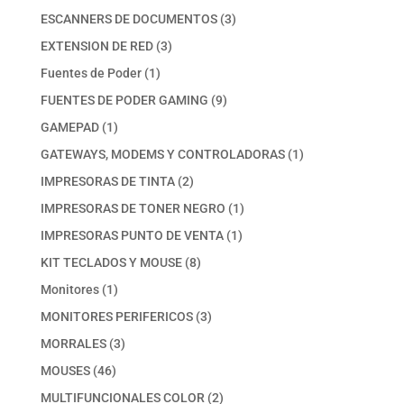
productos
3
ESCANNERS DE DOCUMENTOS
3
productos
3
EXTENSION DE RED
3
productos
1
Fuentes de Poder
1
producto
9
FUENTES DE PODER GAMING
9
productos
1
GAMEPAD
1
producto
1
GATEWAYS, MODEMS Y CONTROLADORAS
1
producto
2
IMPRESORAS DE TINTA
2
productos
1
IMPRESORAS DE TONER NEGRO
1
producto
1
IMPRESORAS PUNTO DE VENTA
1
producto
8
KIT TECLADOS Y MOUSE
8
productos
1
Monitores
1
producto
3
MONITORES PERIFERICOS
3
productos
3
MORRALES
3
productos
46
MOUSES
46
productos
2
MULTIFUNCIONALES COLOR
2