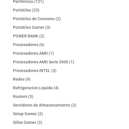
121
Periféricos
121
productos
23
Portátiles
23
productos
2
Portátiles de Consumo
2
productos
3
Portátiles Gamer
3
productos
2
POWER BANK
2
productos
6
Procesadores
6
productos
1
Procesadores AMD
1
producto
1
Procesadores AMD Serie 3000
1
producto
3
Procesadores INTEL
3
productos
9
Redes
9
productos
4
Refrigeracion Liquida
4
productos
5
Routers
5
productos
2
Servidores de Almacenamiento
2
productos
2
Setup Gamer
2
productos
2
Sillas Gamer
2
productos