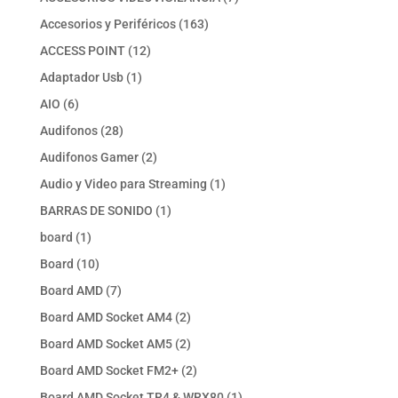
productos
163
Accesorios y Periféricos
163
productos
12
ACCESS POINT
12
productos
1
Adaptador Usb
1
producto
6
AIO
6
productos
28
Audifonos
28
productos
2
Audifonos Gamer
2
productos
1
Audio y Video para Streaming
1
producto
1
BARRAS DE SONIDO
1
producto
1
board
1
producto
10
Board
10
productos
7
Board AMD
7
productos
2
Board AMD Socket AM4
2
productos
2
Board AMD Socket AM5
2
productos
2
Board AMD Socket FM2+
2
productos
1
Board AMD Socket TR4 & WRX80
1