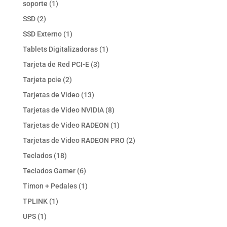
1
soporte
1
producto
2
SSD
2
productos
1
SSD Externo
1
producto
1
Tablets Digitalizadoras
1
producto
3
Tarjeta de Red PCI-E
3
productos
2
Tarjeta pcie
2
productos
13
Tarjetas de Video
13
productos
8
Tarjetas de Video NVIDIA
8
productos
1
Tarjetas de Video RADEON
1
producto
2
Tarjetas de Video RADEON PRO
2
productos
18
Teclados
18
productos
6
Teclados Gamer
6
productos
1
Timon + Pedales
1
producto
1
TPLINK
1
producto
1
UPS
1