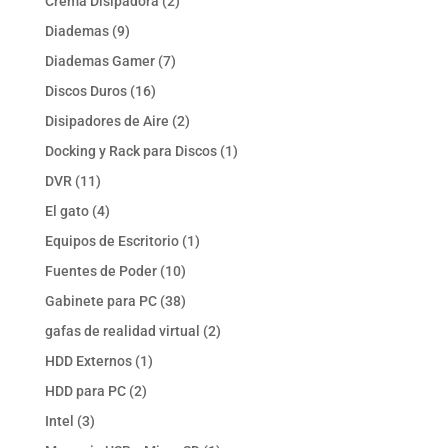
2
Crema Disipadora
2
productos
9
Diademas
9
productos
7
Diademas Gamer
7
productos
16
Discos Duros
16
productos
2
Disipadores de Aire
2
productos
1
Docking y Rack para Discos
1
producto
11
DVR
11
productos
4
El gato
4
productos
1
Equipos de Escritorio
1
producto
10
Fuentes de Poder
10
productos
38
Gabinete para PC
38
productos
2
gafas de realidad virtual
2
productos
1
HDD Externos
1
producto
2
HDD para PC
2
productos
3
Intel
3
productos