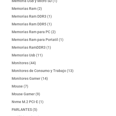
1
Memoria USB y Micro SD
1
producto
2
Memorias Ram
2
productos
1
Memorias Ram DDR3
1
producto
1
Memorias Ram DDR5
1
producto
2
Memorias Ram para PC
2
productos
1
Memorias Ram para Portatil
1
producto
1
Memorias RamDDR3
1
producto
11
Memorias Usb
11
productos
44
Monitores
44
productos
13
Monitores de Consumo y Trabajo
13
productos
14
Monitores Gamer
14
productos
7
Mouse
7
productos
9
Mouse Gamer
9
productos
1
Nvme M.2 PCI-E
1
producto
5
PARLANTES
5
productos