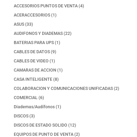
productos
4
ACCESORIOS PUNTOS DE VENTA
4
productos
1
ACERACCESORIOS
1
producto
33
ASUS
33
productos
22
AUDIFONOS Y DIADEMAS
22
productos
1
BATERIAS PARA UPS
1
producto
9
CABLES DE DATOS
9
productos
1
CABLES DE VIDEO
1
producto
1
CAMARAS DE ACCION
1
producto
8
CASA INTELIGENTE
8
productos
2
COLABORACION Y COMUNICACIONES UNIFICADAS
2
productos
6
COMERCIAL
6
productos
1
Diademas/Audífonos
1
producto
3
DISCOS
3
productos
12
DISCOS DE ESTADO SOLIDO
12
productos
2
EQUIPOS DE PUNTO DE VENTA
2