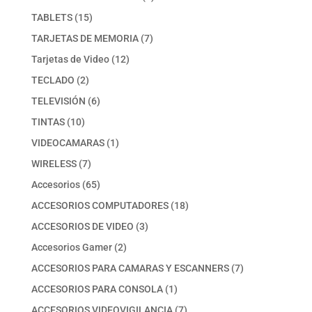
producto
15
TABLETS
15
productos
7
TARJETAS DE MEMORIA
7
productos
12
Tarjetas de Video
12
productos
2
TECLADO
2
productos
6
TELEVISIÓN
6
productos
10
TINTAS
10
productos
1
VIDEOCAMARAS
1
producto
7
WIRELESS
7
productos
65
Accesorios
65
productos
18
ACCESORIOS COMPUTADORES
18
productos
3
ACCESORIOS DE VIDEO
3
productos
2
Accesorios Gamer
2
productos
7
ACCESORIOS PARA CAMARAS Y ESCANNERS
7
productos
1
ACCESORIOS PARA CONSOLA
1
producto
7
ACCESORIOS VIDEOVIGILANCIA
7