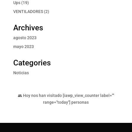
producto
19
Ups
19
productos
2
VENTILADORES
2
productos
Archives
agosto 2023
mayo 2023
Categories
Noticias
👥 Hoy nos han visitado [iawp_view_counter label=""
range="today"] personas