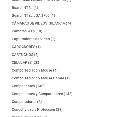
producto
1
Board INTEL
1
producto
1
Board INTEL LGA 1700
1
producto
74
CÁMARAS DE VIDEOVIGILANCIA
74
productos
10
Camaras Web
10
productos
1
Capturadoras de Video
1
producto
1
CARGADORES
1
producto
4
CARTUCHOS
4
productos
28
CELULARES
28
productos
4
Combo Teclado y Mouse
4
productos
1
Combo Teclado y Mouse Gamer
1
producto
140
Componentes
140
productos
142
Componentes y Computadores
142
productos
2
Computadores
2
productos
28
Conectividad y Protección
28
productos