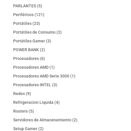
producto
5
PARLANTES
5
productos
121
Periféricos
121
productos
23
Portátiles
23
productos
2
Portátiles de Consumo
2
productos
3
Portátiles Gamer
3
productos
2
POWER BANK
2
productos
6
Procesadores
6
productos
1
Procesadores AMD
1
producto
1
Procesadores AMD Serie 3000
1
producto
3
Procesadores INTEL
3
productos
9
Redes
9
productos
4
Refrigeracion Liquida
4
productos
5
Routers
5
productos
2
Servidores de Almacenamiento
2
productos
2
Setup Gamer
2