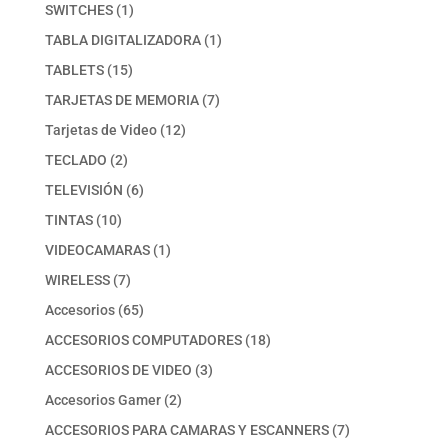
productos
1
SWITCHES
1
producto
1
TABLA DIGITALIZADORA
1
producto
15
TABLETS
15
productos
7
TARJETAS DE MEMORIA
7
productos
12
Tarjetas de Video
12
productos
2
TECLADO
2
productos
6
TELEVISIÓN
6
productos
10
TINTAS
10
productos
1
VIDEOCAMARAS
1
producto
7
WIRELESS
7
productos
65
Accesorios
65
productos
18
ACCESORIOS COMPUTADORES
18
productos
3
ACCESORIOS DE VIDEO
3
productos
2
Accesorios Gamer
2
productos
7
ACCESORIOS PARA CAMARAS Y ESCANNERS
7