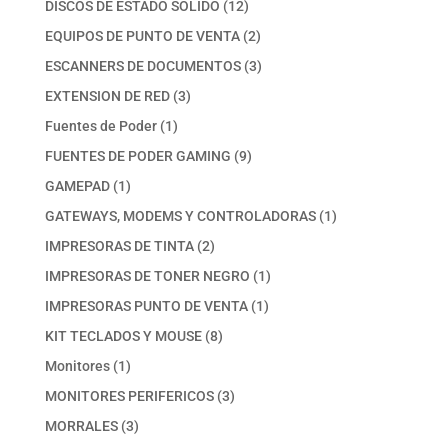
12
DISCOS DE ESTADO SOLIDO
12
productos
2
EQUIPOS DE PUNTO DE VENTA
2
productos
3
ESCANNERS DE DOCUMENTOS
3
productos
3
EXTENSION DE RED
3
productos
1
Fuentes de Poder
1
producto
9
FUENTES DE PODER GAMING
9
productos
1
GAMEPAD
1
producto
1
GATEWAYS, MODEMS Y CONTROLADORAS
1
producto
2
IMPRESORAS DE TINTA
2
productos
1
IMPRESORAS DE TONER NEGRO
1
producto
1
IMPRESORAS PUNTO DE VENTA
1
producto
8
KIT TECLADOS Y MOUSE
8
productos
1
Monitores
1
producto
3
MONITORES PERIFERICOS
3
productos
3
MORRALES
3