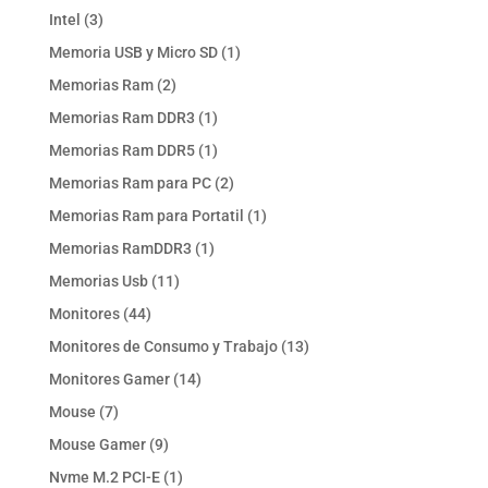
productos
3
Intel
3
productos
1
Memoria USB y Micro SD
1
producto
2
Memorias Ram
2
productos
1
Memorias Ram DDR3
1
producto
1
Memorias Ram DDR5
1
producto
2
Memorias Ram para PC
2
productos
1
Memorias Ram para Portatil
1
producto
1
Memorias RamDDR3
1
producto
11
Memorias Usb
11
productos
44
Monitores
44
productos
13
Monitores de Consumo y Trabajo
13
productos
14
Monitores Gamer
14
productos
7
Mouse
7
productos
9
Mouse Gamer
9
productos
1
Nvme M.2 PCI-E
1