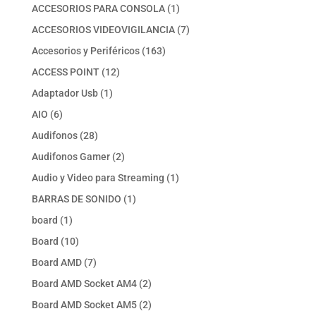
productos
1
ACCESORIOS PARA CONSOLA
1
producto
7
ACCESORIOS VIDEOVIGILANCIA
7
productos
163
Accesorios y Periféricos
163
productos
12
ACCESS POINT
12
productos
1
Adaptador Usb
1
producto
6
AIO
6
productos
28
Audifonos
28
productos
2
Audifonos Gamer
2
productos
1
Audio y Video para Streaming
1
producto
1
BARRAS DE SONIDO
1
producto
1
board
1
producto
10
Board
10
productos
7
Board AMD
7
productos
2
Board AMD Socket AM4
2
productos
2
Board AMD Socket AM5
2