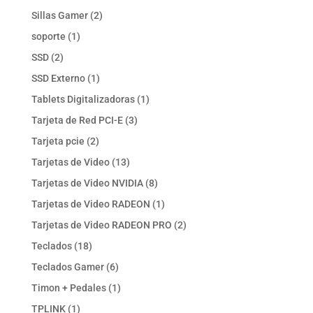
productos
2
Sillas Gamer
2
productos
1
soporte
1
producto
2
SSD
2
productos
1
SSD Externo
1
producto
1
Tablets Digitalizadoras
1
producto
3
Tarjeta de Red PCI-E
3
productos
2
Tarjeta pcie
2
productos
13
Tarjetas de Video
13
productos
8
Tarjetas de Video NVIDIA
8
productos
1
Tarjetas de Video RADEON
1
producto
2
Tarjetas de Video RADEON PRO
2
productos
18
Teclados
18
productos
6
Teclados Gamer
6
productos
1
Timon + Pedales
1
producto
1
TPLINK
1