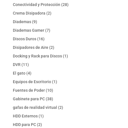
productos
28
Conectividad y Protección
28
productos
2
Crema Disipadora
2
productos
9
Diademas
9
productos
7
Diademas Gamer
7
productos
16
Discos Duros
16
productos
2
Disipadores de Aire
2
productos
1
Docking y Rack para Discos
1
producto
11
DVR
11
productos
4
El gato
4
productos
1
Equipos de Escritorio
1
producto
10
Fuentes de Poder
10
productos
38
Gabinete para PC
38
productos
2
gafas de realidad virtual
2
productos
1
HDD Externos
1
producto
2
HDD para PC
2