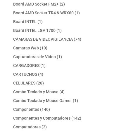
productos
2
Board AMD Socket FM2+
2
productos
1
Board AMD Socket TR4 & WRX80
1
producto
1
Board INTEL
1
producto
1
Board INTEL LGA 1700
1
producto
74
CÁMARAS DE VIDEOVIGILANCIA
74
productos
10
Camaras Web
10
productos
1
Capturadoras de Video
1
producto
1
CARGADORES
1
producto
4
CARTUCHOS
4
productos
28
CELULARES
28
productos
4
Combo Teclado y Mouse
4
productos
1
Combo Teclado y Mouse Gamer
1
producto
140
Componentes
140
productos
142
Componentes y Computadores
142
productos
2
Computadores
2