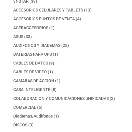
39
3NSTAR
39
productos
13
ACCESORIOS CELULARES Y TABLETS
13
productos
4
ACCESORIOS PUNTOS DE VENTA
4
productos
1
ACERACCESORIOS
1
producto
33
ASUS
33
productos
22
AUDIFONOS Y DIADEMAS
22
productos
1
BATERIAS PARA UPS
1
producto
9
CABLES DE DATOS
9
productos
1
CABLES DE VIDEO
1
producto
1
CAMARAS DE ACCION
1
producto
8
CASA INTELIGENTE
8
productos
2
COLABORACION Y COMUNICACIONES UNIFICADAS
2
productos
6
COMERCIAL
6
productos
1
Diademas/Audífonos
1
producto
3
DISCOS
3
productos