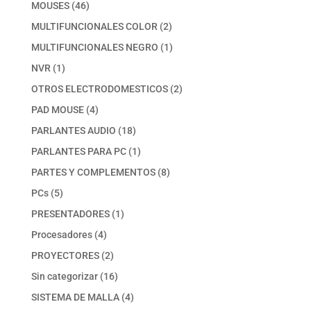
productos
46
MOUSES
46
productos
2
MULTIFUNCIONALES COLOR
2
productos
1
MULTIFUNCIONALES NEGRO
1
producto
1
NVR
1
producto
2
OTROS ELECTRODOMESTICOS
2
productos
4
PAD MOUSE
4
productos
18
PARLANTES AUDIO
18
productos
1
PARLANTES PARA PC
1
producto
8
PARTES Y COMPLEMENTOS
8
productos
5
PCs
5
productos
1
PRESENTADORES
1
producto
4
Procesadores
4
productos
2
PROYECTORES
2
productos
16
Sin categorizar
16
productos
4
SISTEMA DE MALLA
4