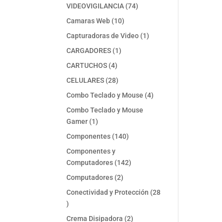
74
VIDEOVIGILANCIA
74
productos
10
Camaras Web
10
productos
1
Capturadoras de Video
1
producto
1
CARGADORES
1
producto
4
CARTUCHOS
4
productos
28
CELULARES
28
productos
4
Combo Teclado y Mouse
4
productos
Combo Teclado y Mouse
1
Gamer
1
producto
140
Componentes
140
productos
Componentes y
142
Computadores
142
productos
2
Computadores
2
productos
Conectividad y Protección
28
28
productos
2
Crema Disipadora
2