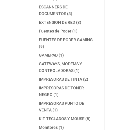
productos
ESCANNERS DE
3
DOCUMENTOS
3
productos
3
EXTENSION DE RED
3
productos
1
Fuentes de Poder
1
producto
FUENTES DE PODER GAMING
9
9
productos
1
GAMEPAD
1
producto
GATEWAYS, MODEMS Y
1
CONTROLADORAS
1
producto
2
IMPRESORAS DE TINTA
2
productos
IMPRESORAS DE TONER
1
NEGRO
1
producto
IMPRESORAS PUNTO DE
1
VENTA
1
producto
8
KIT TECLADOS Y MOUSE
8
productos
1
Monitores
1