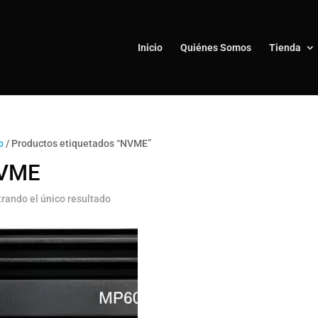
Inicio
Quiénes Somos
Tienda
o
/ Productos etiquetados “NVME”
VME
rando el único resultado