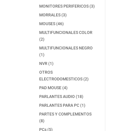
producto
3
MONITORES PERIFERICOS
3
productos
3
MORRALES
3
productos
46
MOUSES
46
productos
MULTIFUNCIONALES COLOR
2
2
productos
MULTIFUNCIONALES NEGRO
1
1
producto
1
NVR
1
producto
OTROS
2
ELECTRODOMESTICOS
2
productos
4
PAD MOUSE
4
productos
18
PARLANTES AUDIO
18
productos
1
PARLANTES PARA PC
1
producto
PARTES Y COMPLEMENTOS
8
8
productos
5
PCs
5