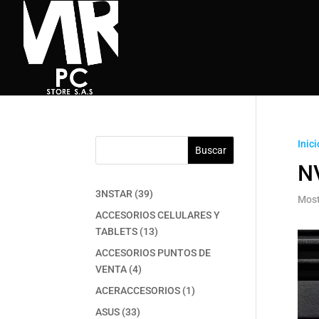
Inici
Buscar
N
39
3NSTAR
39
Most
productos
ACCESORIOS CELULARES Y
13
TABLETS
13
productos
ACCESORIOS PUNTOS DE
4
VENTA
4
productos
1
ACERACCESORIOS
1
producto
33
ASUS
33