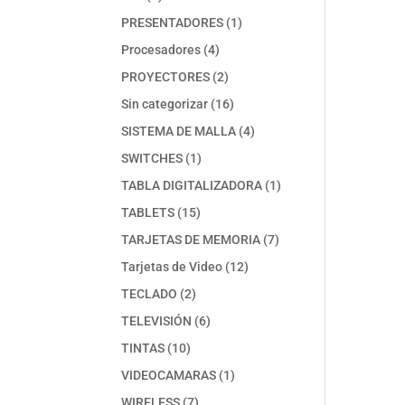
productos
1
PRESENTADORES
1
producto
4
Procesadores
4
productos
2
PROYECTORES
2
productos
16
Sin categorizar
16
productos
4
SISTEMA DE MALLA
4
productos
1
SWITCHES
1
producto
1
TABLA DIGITALIZADORA
1
producto
15
TABLETS
15
productos
7
TARJETAS DE MEMORIA
7
productos
12
Tarjetas de Video
12
productos
2
TECLADO
2
productos
6
TELEVISIÓN
6
productos
10
TINTAS
10
productos
1
VIDEOCAMARAS
1
producto
7
WIRELESS
7