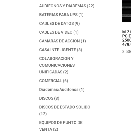
productos
22
AUDIFONOS Y DIADEMAS
22
productos
1
BATERIAS PARA UPS
1
producto
9
CABLES DE DATOS
9
productos
1
M.2
CABLES DE VIDEO
1
PCIE
producto
250
1
CAMARAS DE ACCION
1
478.
producto
8
CASA INTELIGENTE
8
$
53
productos
COLABORACION Y
COMUNICACIONES
2
UNIFICADAS
2
productos
6
COMERCIAL
6
productos
1
Diademas/Audífonos
1
producto
3
DISCOS
3
productos
DISCOS DE ESTADO SOLIDO
12
12
productos
EQUIPOS DE PUNTO DE
2
VENTA
2