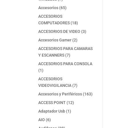
productos
65
Accesorios
65
productos
ACCESORIOS
18
COMPUTADORES
18
productos
3
ACCESORIOS DE VIDEO
3
productos
2
Accesorios Gamer
2
productos
ACCESORIOS PARA CAMARAS
7
Y ESCANNERS
7
productos
ACCESORIOS PARA CONSOLA
1
1
producto
ACCESORIOS
7
VIDEOVIGILANCIA
7
productos
163
Accesorios y Periféricos
163
productos
12
ACCESS POINT
12
productos
1
Adaptador Usb
1
producto
6
AIO
6
productos