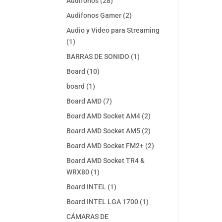
28
Audifonos
28
productos
2
Audifonos Gamer
2
productos
Audio y Video para Streaming
1
1
producto
1
BARRAS DE SONIDO
1
producto
10
Board
10
productos
1
board
1
producto
7
Board AMD
7
productos
2
Board AMD Socket AM4
2
productos
2
Board AMD Socket AM5
2
productos
2
Board AMD Socket FM2+
2
productos
Board AMD Socket TR4 &
1
WRX80
1
producto
1
Board INTEL
1
producto
1
Board INTEL LGA 1700
1
producto
CÁMARAS DE