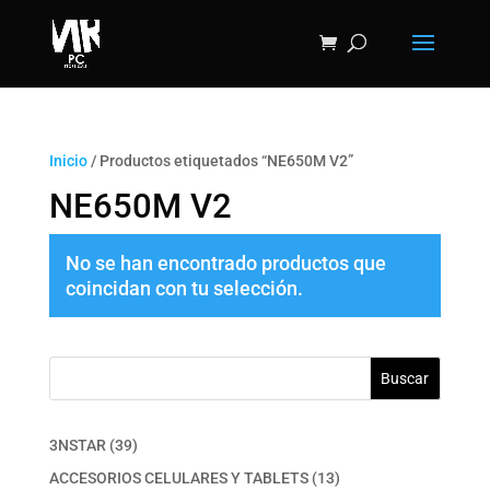
Inicio
/ Productos etiquetados “NE650M V2”
NE650M V2
No se han encontrado productos que
coincidan con tu selección.
Buscar
39
3NSTAR
39
productos
13
ACCESORIOS CELULARES Y TABLETS
13