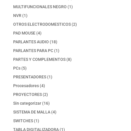
productos
1
MULTIFUNCIONALES NEGRO
1
producto
1
NVR
1
producto
2
OTROS ELECTRODOMESTICOS
2
productos
4
PAD MOUSE
4
productos
18
PARLANTES AUDIO
18
productos
1
PARLANTES PARA PC
1
producto
8
PARTES Y COMPLEMENTOS
8
productos
5
PCs
5
productos
1
PRESENTADORES
1
producto
4
Procesadores
4
productos
2
PROYECTORES
2
productos
16
Sin categorizar
16
productos
4
SISTEMA DE MALLA
4
productos
1
SWITCHES
1
producto
1
TABLA DIGITALIZADORA
1