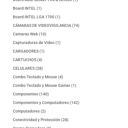
producto
1
Board INTEL
1
producto
1
Board INTEL LGA 1700
1
producto
74
CÁMARAS DE VIDEOVIGILANCIA
74
productos
10
Camaras Web
10
productos
1
Capturadoras de Video
1
producto
1
CARGADORES
1
producto
4
CARTUCHOS
4
productos
28
CELULARES
28
productos
4
Combo Teclado y Mouse
4
productos
1
Combo Teclado y Mouse Gamer
1
producto
140
Componentes
140
productos
142
Componentes y Computadores
142
productos
2
Computadores
2
productos
28
Conectividad y Protección
28
productos