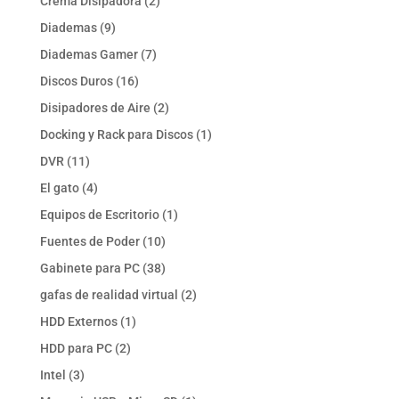
2
Crema Disipadora
2
productos
9
Diademas
9
productos
7
Diademas Gamer
7
productos
16
Discos Duros
16
productos
2
Disipadores de Aire
2
productos
1
Docking y Rack para Discos
1
producto
11
DVR
11
productos
4
El gato
4
productos
1
Equipos de Escritorio
1
producto
10
Fuentes de Poder
10
productos
38
Gabinete para PC
38
productos
2
gafas de realidad virtual
2
productos
1
HDD Externos
1
producto
2
HDD para PC
2
productos
3
Intel
3
productos