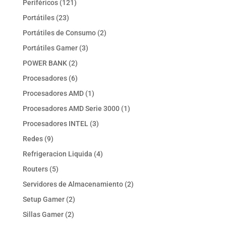
121
Periféricos
121
productos
23
Portátiles
23
productos
2
Portátiles de Consumo
2
productos
3
Portátiles Gamer
3
productos
2
POWER BANK
2
productos
6
Procesadores
6
productos
1
Procesadores AMD
1
producto
1
Procesadores AMD Serie 3000
1
producto
3
Procesadores INTEL
3
productos
9
Redes
9
productos
4
Refrigeracion Liquida
4
productos
5
Routers
5
productos
2
Servidores de Almacenamiento
2
productos
2
Setup Gamer
2
productos
2
Sillas Gamer
2
productos