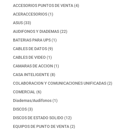
productos
4
ACCESORIOS PUNTOS DE VENTA
4
productos
1
ACERACCESORIOS
1
producto
33
ASUS
33
productos
22
AUDIFONOS Y DIADEMAS
22
productos
1
BATERIAS PARA UPS
1
producto
9
CABLES DE DATOS
9
productos
1
CABLES DE VIDEO
1
producto
1
CAMARAS DE ACCION
1
producto
8
CASA INTELIGENTE
8
productos
2
COLABORACION Y COMUNICACIONES UNIFICADAS
2
productos
6
COMERCIAL
6
productos
1
Diademas/Audífonos
1
producto
3
DISCOS
3
productos
12
DISCOS DE ESTADO SOLIDO
12
productos
2
EQUIPOS DE PUNTO DE VENTA
2