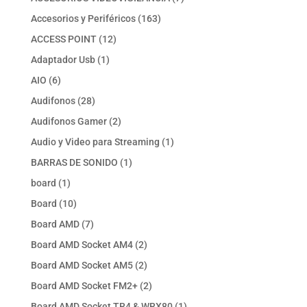
productos
163
Accesorios y Periféricos
163
productos
12
ACCESS POINT
12
productos
1
Adaptador Usb
1
producto
6
AIO
6
productos
28
Audifonos
28
productos
2
Audifonos Gamer
2
productos
1
Audio y Video para Streaming
1
producto
1
BARRAS DE SONIDO
1
producto
1
board
1
producto
10
Board
10
productos
7
Board AMD
7
productos
2
Board AMD Socket AM4
2
productos
2
Board AMD Socket AM5
2
productos
2
Board AMD Socket FM2+
2
productos
1
Board AMD Socket TR4 & WRX80
1