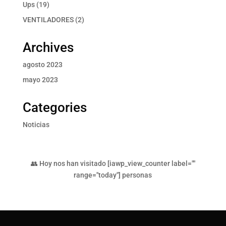
producto
19
Ups
19
productos
2
VENTILADORES
2
productos
Archives
agosto 2023
mayo 2023
Categories
Noticias
👥 Hoy nos han visitado [iawp_view_counter label=""
range="today"] personas