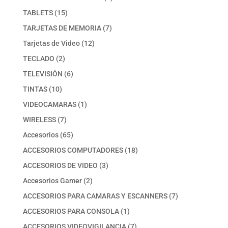
producto
15
TABLETS
15
productos
7
TARJETAS DE MEMORIA
7
productos
12
Tarjetas de Video
12
productos
2
TECLADO
2
productos
6
TELEVISIÓN
6
productos
10
TINTAS
10
productos
1
VIDEOCAMARAS
1
producto
7
WIRELESS
7
productos
65
Accesorios
65
productos
18
ACCESORIOS COMPUTADORES
18
productos
3
ACCESORIOS DE VIDEO
3
productos
2
Accesorios Gamer
2
productos
7
ACCESORIOS PARA CAMARAS Y ESCANNERS
7
productos
1
ACCESORIOS PARA CONSOLA
1
producto
7
ACCESORIOS VIDEOVIGILANCIA
7