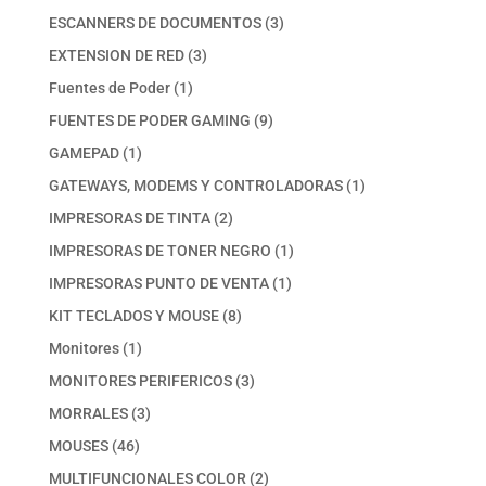
productos
3
ESCANNERS DE DOCUMENTOS
3
productos
3
EXTENSION DE RED
3
productos
1
Fuentes de Poder
1
producto
9
FUENTES DE PODER GAMING
9
productos
1
GAMEPAD
1
producto
1
GATEWAYS, MODEMS Y CONTROLADORAS
1
producto
2
IMPRESORAS DE TINTA
2
productos
1
IMPRESORAS DE TONER NEGRO
1
producto
1
IMPRESORAS PUNTO DE VENTA
1
producto
8
KIT TECLADOS Y MOUSE
8
productos
1
Monitores
1
producto
3
MONITORES PERIFERICOS
3
productos
3
MORRALES
3
productos
46
MOUSES
46
productos
2
MULTIFUNCIONALES COLOR
2