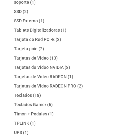
1
soporte
1
producto
2
SSD
2
productos
1
SSD Externo
1
producto
1
Tablets Digitalizadoras
1
producto
3
Tarjeta de Red PCI-E
3
productos
2
Tarjeta pcie
2
productos
13
Tarjetas de Video
13
productos
8
Tarjetas de Video NVIDIA
8
productos
1
Tarjetas de Video RADEON
1
producto
2
Tarjetas de Video RADEON PRO
2
productos
18
Teclados
18
productos
6
Teclados Gamer
6
productos
1
Timon + Pedales
1
producto
1
TPLINK
1
producto
1
UPS
1