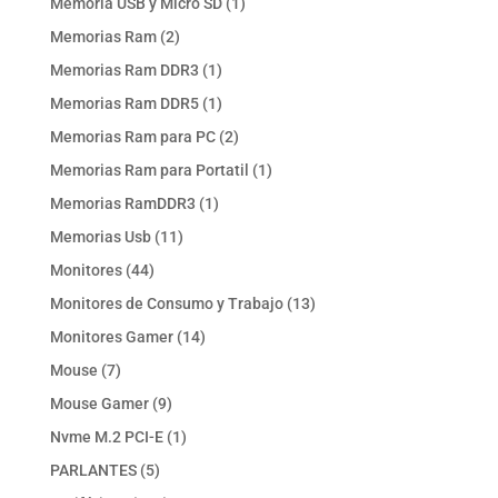
1
Memoria USB y Micro SD
1
producto
2
Memorias Ram
2
productos
1
Memorias Ram DDR3
1
producto
1
Memorias Ram DDR5
1
producto
2
Memorias Ram para PC
2
productos
1
Memorias Ram para Portatil
1
producto
1
Memorias RamDDR3
1
producto
11
Memorias Usb
11
productos
44
Monitores
44
productos
13
Monitores de Consumo y Trabajo
13
productos
14
Monitores Gamer
14
productos
7
Mouse
7
productos
9
Mouse Gamer
9
productos
1
Nvme M.2 PCI-E
1
producto
5
PARLANTES
5
productos