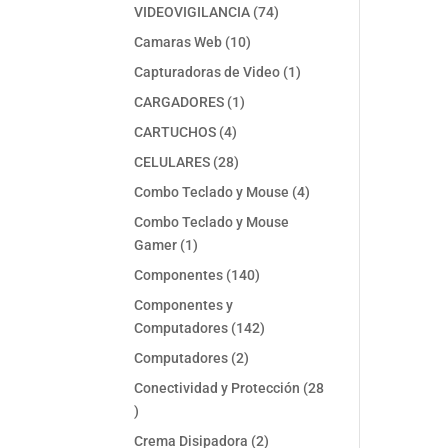
74
VIDEOVIGILANCIA
74
productos
10
Camaras Web
10
productos
1
Capturadoras de Video
1
producto
1
CARGADORES
1
producto
4
CARTUCHOS
4
productos
28
CELULARES
28
productos
4
Combo Teclado y Mouse
4
productos
Combo Teclado y Mouse
1
Gamer
1
producto
140
Componentes
140
productos
Componentes y
142
Computadores
142
productos
2
Computadores
2
productos
Conectividad y Protección
28
28
productos
2
Crema Disipadora
2