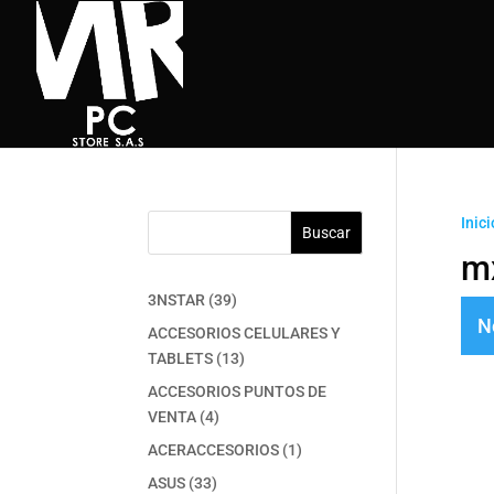
Inici
Buscar
m
39
3NSTAR
39
N
productos
ACCESORIOS CELULARES Y
13
TABLETS
13
productos
ACCESORIOS PUNTOS DE
4
VENTA
4
productos
1
ACERACCESORIOS
1
producto
33
ASUS
33