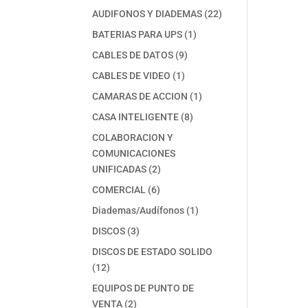
productos
22
AUDIFONOS Y DIADEMAS
22
productos
1
BATERIAS PARA UPS
1
producto
9
CABLES DE DATOS
9
productos
1
CABLES DE VIDEO
1
producto
1
CAMARAS DE ACCION
1
producto
8
CASA INTELIGENTE
8
productos
COLABORACION Y
COMUNICACIONES
2
UNIFICADAS
2
productos
6
COMERCIAL
6
productos
1
Diademas/Audífonos
1
producto
3
DISCOS
3
productos
DISCOS DE ESTADO SOLIDO
12
12
productos
EQUIPOS DE PUNTO DE
2
VENTA
2