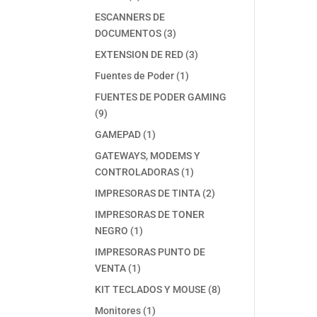
productos
ESCANNERS DE
3
DOCUMENTOS
3
productos
3
EXTENSION DE RED
3
productos
1
Fuentes de Poder
1
producto
FUENTES DE PODER GAMING
9
9
productos
1
GAMEPAD
1
producto
GATEWAYS, MODEMS Y
1
CONTROLADORAS
1
producto
2
IMPRESORAS DE TINTA
2
productos
IMPRESORAS DE TONER
1
NEGRO
1
producto
IMPRESORAS PUNTO DE
1
VENTA
1
producto
8
KIT TECLADOS Y MOUSE
8
productos
1
Monitores
1