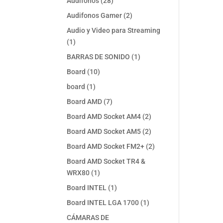
28
Audifonos
28
productos
2
Audifonos Gamer
2
productos
Audio y Video para Streaming
1
1
producto
1
BARRAS DE SONIDO
1
producto
10
Board
10
productos
1
board
1
producto
7
Board AMD
7
productos
2
Board AMD Socket AM4
2
productos
2
Board AMD Socket AM5
2
productos
2
Board AMD Socket FM2+
2
productos
Board AMD Socket TR4 &
1
WRX80
1
producto
1
Board INTEL
1
producto
1
Board INTEL LGA 1700
1
producto
CÁMARAS DE