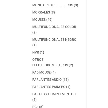
producto
3
MONITORES PERIFERICOS
3
productos
3
MORRALES
3
productos
46
MOUSES
46
productos
MULTIFUNCIONALES COLOR
2
2
productos
MULTIFUNCIONALES NEGRO
1
1
producto
1
NVR
1
producto
OTROS
2
ELECTRODOMESTICOS
2
productos
4
PAD MOUSE
4
productos
18
PARLANTES AUDIO
18
productos
1
PARLANTES PARA PC
1
producto
PARTES Y COMPLEMENTOS
8
8
productos
5
PCs
5