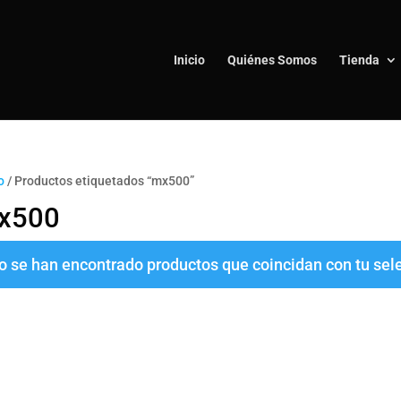
Inicio
Quiénes Somos
Tienda
o
/ Productos etiquetados “mx500”
x500
o se han encontrado productos que coincidan con tu sel