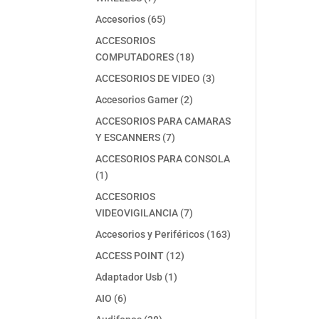
productos
65
Accesorios
65
productos
ACCESORIOS
18
COMPUTADORES
18
productos
3
ACCESORIOS DE VIDEO
3
productos
2
Accesorios Gamer
2
productos
ACCESORIOS PARA CAMARAS
7
Y ESCANNERS
7
productos
ACCESORIOS PARA CONSOLA
1
1
producto
ACCESORIOS
7
VIDEOVIGILANCIA
7
productos
163
Accesorios y Periféricos
163
productos
12
ACCESS POINT
12
productos
1
Adaptador Usb
1
producto
6
AIO
6
productos