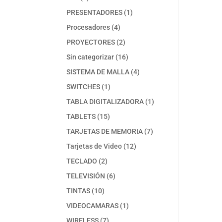
productos
1
PRESENTADORES
1
producto
4
Procesadores
4
productos
2
PROYECTORES
2
productos
16
Sin categorizar
16
productos
4
SISTEMA DE MALLA
4
productos
1
SWITCHES
1
producto
1
TABLA DIGITALIZADORA
1
producto
15
TABLETS
15
productos
7
TARJETAS DE MEMORIA
7
productos
12
Tarjetas de Video
12
productos
2
TECLADO
2
productos
6
TELEVISIÓN
6
productos
10
TINTAS
10
productos
1
VIDEOCAMARAS
1
producto
7
WIRELESS
7