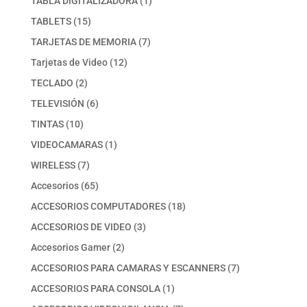
TABLA DIGITALIZADORA
1
producto
15
TABLETS
15
productos
7
TARJETAS DE MEMORIA
7
productos
12
Tarjetas de Video
12
productos
2
TECLADO
2
productos
6
TELEVISIÓN
6
productos
10
TINTAS
10
productos
1
VIDEOCAMARAS
1
producto
7
WIRELESS
7
productos
65
Accesorios
65
productos
18
ACCESORIOS COMPUTADORES
18
productos
3
ACCESORIOS DE VIDEO
3
productos
2
Accesorios Gamer
2
productos
7
ACCESORIOS PARA CAMARAS Y ESCANNERS
7
productos
1
ACCESORIOS PARA CONSOLA
1
producto