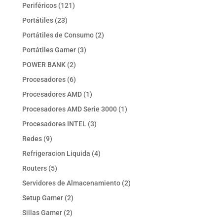
productos
121
Periféricos
121
productos
23
Portátiles
23
productos
2
Portátiles de Consumo
2
productos
3
Portátiles Gamer
3
productos
2
POWER BANK
2
productos
6
Procesadores
6
productos
1
Procesadores AMD
1
producto
1
Procesadores AMD Serie 3000
1
producto
3
Procesadores INTEL
3
productos
9
Redes
9
productos
4
Refrigeracion Liquida
4
productos
5
Routers
5
productos
2
Servidores de Almacenamiento
2
productos
2
Setup Gamer
2
productos
2
Sillas Gamer
2