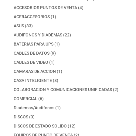
productos
4
ACCESORIOS PUNTOS DE VENTA
4
productos
1
ACERACCESORIOS
1
producto
33
ASUS
33
productos
22
AUDIFONOS Y DIADEMAS
22
productos
1
BATERIAS PARA UPS
1
producto
9
CABLES DE DATOS
9
productos
1
CABLES DE VIDEO
1
producto
1
CAMARAS DE ACCION
1
producto
8
CASA INTELIGENTE
8
productos
2
COLABORACION Y COMUNICACIONES UNIFICADAS
2
productos
6
COMERCIAL
6
productos
1
Diademas/Audífonos
1
producto
3
DISCOS
3
productos
12
DISCOS DE ESTADO SOLIDO
12
productos
2
EQUIPOS DE PUNTO DE VENTA
2