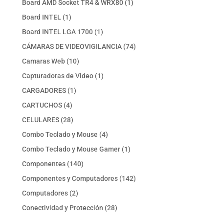
1
Board AMD Socket TR4 & WRX80
1
producto
1
Board INTEL
1
producto
1
Board INTEL LGA 1700
1
producto
74
CÁMARAS DE VIDEOVIGILANCIA
74
productos
10
Camaras Web
10
productos
1
Capturadoras de Video
1
producto
1
CARGADORES
1
producto
4
CARTUCHOS
4
productos
28
CELULARES
28
productos
4
Combo Teclado y Mouse
4
productos
1
Combo Teclado y Mouse Gamer
1
producto
140
Componentes
140
productos
142
Componentes y Computadores
142
productos
2
Computadores
2
productos
28
Conectividad y Protección
28
productos