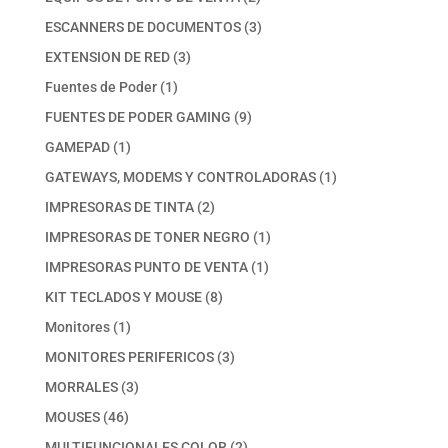
productos
3
ESCANNERS DE DOCUMENTOS
3
productos
3
EXTENSION DE RED
3
productos
1
Fuentes de Poder
1
producto
9
FUENTES DE PODER GAMING
9
productos
1
GAMEPAD
1
producto
1
GATEWAYS, MODEMS Y CONTROLADORAS
1
producto
2
IMPRESORAS DE TINTA
2
productos
1
IMPRESORAS DE TONER NEGRO
1
producto
1
IMPRESORAS PUNTO DE VENTA
1
producto
8
KIT TECLADOS Y MOUSE
8
productos
1
Monitores
1
producto
3
MONITORES PERIFERICOS
3
productos
3
MORRALES
3
productos
46
MOUSES
46
productos
2
MULTIFUNCIONALES COLOR
2