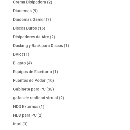
2
Crema Disipadora
2
productos
9
Diademas
9
productos
7
Diademas Gamer
7
productos
16
Discos Duros
16
productos
2
Disipadores de Aire
2
productos
1
Docking y Rack para Discos
1
producto
11
DVR
11
productos
4
El gato
4
productos
1
Equipos de Escritorio
1
producto
10
Fuentes de Poder
10
productos
38
Gabinete para PC
38
productos
2
gafas de realidad virtual
2
productos
1
HDD Externos
1
producto
2
HDD para PC
2
productos
3
Intel
3