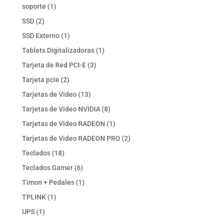
productos
1
soporte
1
producto
2
SSD
2
productos
1
SSD Externo
1
producto
1
Tablets Digitalizadoras
1
producto
3
Tarjeta de Red PCI-E
3
productos
2
Tarjeta pcie
2
productos
13
Tarjetas de Video
13
productos
8
Tarjetas de Video NVIDIA
8
productos
1
Tarjetas de Video RADEON
1
producto
2
Tarjetas de Video RADEON PRO
2
productos
18
Teclados
18
productos
6
Teclados Gamer
6
productos
1
Timon + Pedales
1
producto
1
TPLINK
1
producto
1
UPS
1