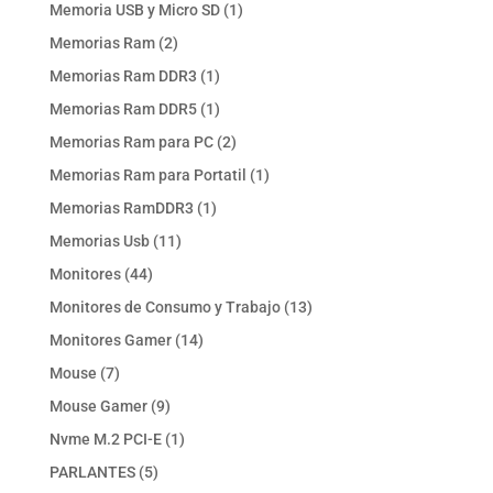
productos
1
Memoria USB y Micro SD
1
producto
2
Memorias Ram
2
productos
1
Memorias Ram DDR3
1
producto
1
Memorias Ram DDR5
1
producto
2
Memorias Ram para PC
2
productos
1
Memorias Ram para Portatil
1
producto
1
Memorias RamDDR3
1
producto
11
Memorias Usb
11
productos
44
Monitores
44
productos
13
Monitores de Consumo y Trabajo
13
productos
14
Monitores Gamer
14
productos
7
Mouse
7
productos
9
Mouse Gamer
9
productos
1
Nvme M.2 PCI-E
1
producto
5
PARLANTES
5