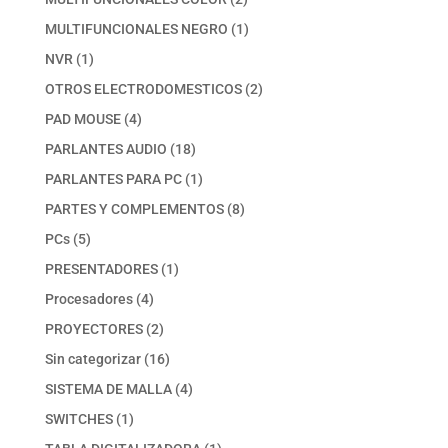
productos
1
MULTIFUNCIONALES NEGRO
1
producto
1
NVR
1
producto
2
OTROS ELECTRODOMESTICOS
2
productos
4
PAD MOUSE
4
productos
18
PARLANTES AUDIO
18
productos
1
PARLANTES PARA PC
1
producto
8
PARTES Y COMPLEMENTOS
8
productos
5
PCs
5
productos
1
PRESENTADORES
1
producto
4
Procesadores
4
productos
2
PROYECTORES
2
productos
16
Sin categorizar
16
productos
4
SISTEMA DE MALLA
4
productos
1
SWITCHES
1
producto
1