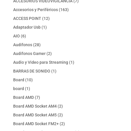
7
ACCESORIOS VIDEOVIGILANCIA
7
productos
163
Accesorios y Periféricos
163
productos
12
ACCESS POINT
12
productos
1
Adaptador Usb
1
producto
6
AIO
6
productos
28
Audifonos
28
productos
2
Audifonos Gamer
2
productos
1
Audio y Video para Streaming
1
producto
1
BARRAS DE SONIDO
1
producto
10
Board
10
productos
1
board
1
producto
7
Board AMD
7
productos
2
Board AMD Socket AM4
2
productos
2
Board AMD Socket AM5
2
productos
2
Board AMD Socket FM2+
2
productos