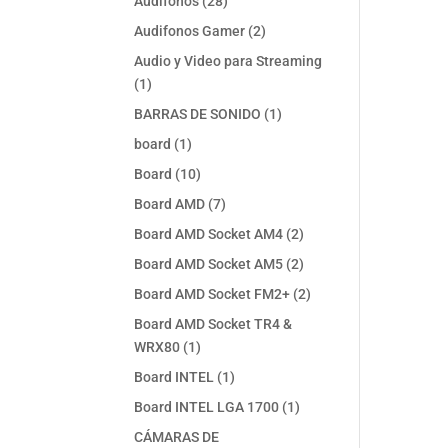
28
Audifonos
28
productos
2
Audifonos Gamer
2
productos
Audio y Video para Streaming
1
1
producto
1
BARRAS DE SONIDO
1
producto
1
board
1
producto
10
Board
10
productos
7
Board AMD
7
productos
2
Board AMD Socket AM4
2
productos
2
Board AMD Socket AM5
2
productos
2
Board AMD Socket FM2+
2
productos
Board AMD Socket TR4 &
1
WRX80
1
producto
1
Board INTEL
1
producto
1
Board INTEL LGA 1700
1
producto
CÁMARAS DE