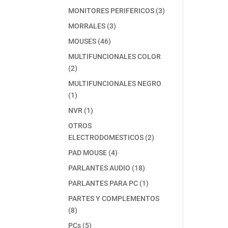
producto
3
MONITORES PERIFERICOS
3
productos
3
MORRALES
3
productos
46
MOUSES
46
productos
MULTIFUNCIONALES COLOR
2
2
productos
MULTIFUNCIONALES NEGRO
1
1
producto
1
NVR
1
producto
OTROS
2
ELECTRODOMESTICOS
2
productos
4
PAD MOUSE
4
productos
18
PARLANTES AUDIO
18
productos
1
PARLANTES PARA PC
1
producto
PARTES Y COMPLEMENTOS
8
8
productos
5
PCs
5