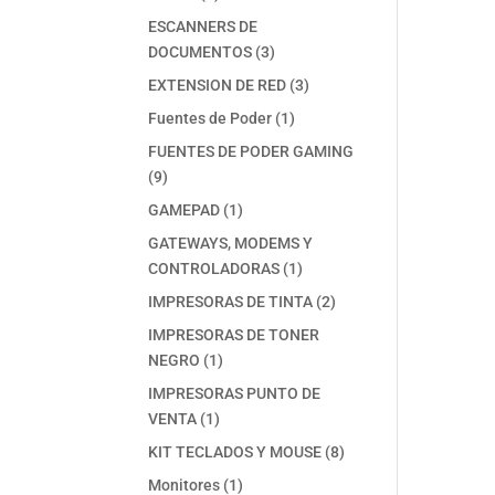
productos
ESCANNERS DE
3
DOCUMENTOS
3
productos
3
EXTENSION DE RED
3
productos
1
Fuentes de Poder
1
producto
FUENTES DE PODER GAMING
9
9
productos
1
GAMEPAD
1
producto
GATEWAYS, MODEMS Y
1
CONTROLADORAS
1
producto
2
IMPRESORAS DE TINTA
2
productos
IMPRESORAS DE TONER
1
NEGRO
1
producto
IMPRESORAS PUNTO DE
1
VENTA
1
producto
8
KIT TECLADOS Y MOUSE
8
productos
1
Monitores
1