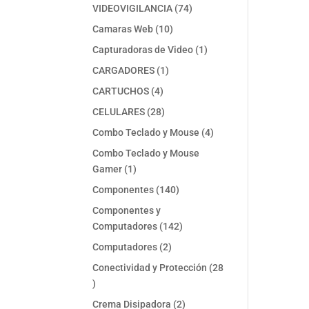
74
VIDEOVIGILANCIA
74
productos
10
Camaras Web
10
productos
1
Capturadoras de Video
1
producto
1
CARGADORES
1
producto
4
CARTUCHOS
4
productos
28
CELULARES
28
productos
4
Combo Teclado y Mouse
4
productos
Combo Teclado y Mouse
1
Gamer
1
producto
140
Componentes
140
productos
Componentes y
142
Computadores
142
productos
2
Computadores
2
productos
Conectividad y Protección
28
28
productos
2
Crema Disipadora
2