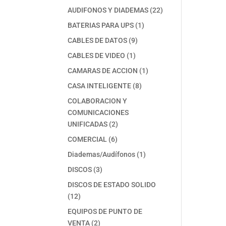
productos
22
AUDIFONOS Y DIADEMAS
22
productos
1
BATERIAS PARA UPS
1
producto
9
CABLES DE DATOS
9
productos
1
CABLES DE VIDEO
1
producto
1
CAMARAS DE ACCION
1
producto
8
CASA INTELIGENTE
8
productos
COLABORACION Y
COMUNICACIONES
2
UNIFICADAS
2
productos
6
COMERCIAL
6
productos
1
Diademas/Audífonos
1
producto
3
DISCOS
3
productos
DISCOS DE ESTADO SOLIDO
12
12
productos
EQUIPOS DE PUNTO DE
2
VENTA
2