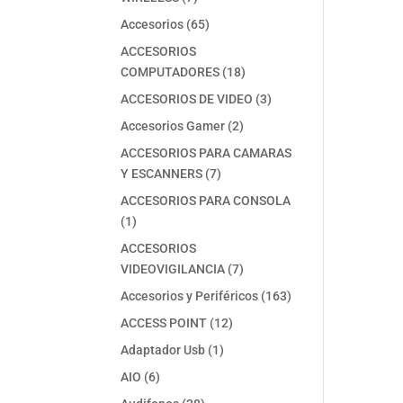
productos
65
Accesorios
65
productos
ACCESORIOS
18
COMPUTADORES
18
productos
3
ACCESORIOS DE VIDEO
3
productos
2
Accesorios Gamer
2
productos
ACCESORIOS PARA CAMARAS
7
Y ESCANNERS
7
productos
ACCESORIOS PARA CONSOLA
1
1
producto
ACCESORIOS
7
VIDEOVIGILANCIA
7
productos
163
Accesorios y Periféricos
163
productos
12
ACCESS POINT
12
productos
1
Adaptador Usb
1
producto
6
AIO
6
productos