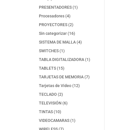
productos
1
PRESENTADORES
1
producto
4
Procesadores
4
productos
2
PROYECTORES
2
productos
16
Sin categorizar
16
productos
4
SISTEMA DE MALLA
4
productos
1
SWITCHES
1
producto
1
TABLA DIGITALIZADORA
1
producto
15
TABLETS
15
productos
7
TARJETAS DE MEMORIA
7
productos
12
Tarjetas de Video
12
productos
2
TECLADO
2
productos
6
TELEVISIÓN
6
productos
10
TINTAS
10
productos
1
VIDEOCAMARAS
1
producto
7
WIRELESS
7