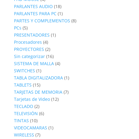
productos
18
PARLANTES AUDIO
18
productos
1
PARLANTES PARA PC
1
producto
8
PARTES Y COMPLEMENTOS
8
5
productos
PCs
5
productos
1
PRESENTADORES
1
4
producto
Procesadores
4
productos
2
PROYECTORES
2
productos
16
Sin categorizar
16
productos
4
SISTEMA DE MALLA
4
1
productos
SWITCHES
1
producto
1
TABLA DIGITALIZADORA
1
15
producto
TABLETS
15
productos
7
TARJETAS DE MEMORIA
7
12
productos
Tarjetas de Video
12
2
productos
TECLADO
2
productos
6
TELEVISIÓN
6
10
productos
TINTAS
10
productos
1
VIDEOCAMARAS
1
7
producto
WIRELESS
7