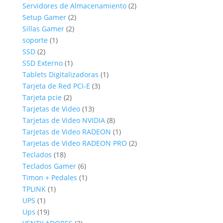
productos
2
Servidores de Almacenamiento
2
2
productos
Setup Gamer
2
2
productos
Sillas Gamer
2
1
productos
soporte
1
2
producto
SSD
2
productos
1
SSD Externo
1
producto
1
Tablets Digitalizadoras
1
3
producto
Tarjeta de Red PCI-E
3
2
productos
Tarjeta pcie
2
productos
13
Tarjetas de Video
13
productos
8
Tarjetas de Video NVIDIA
8
productos
1
Tarjetas de Video RADEON
1
producto
2
Tarjetas de Video RADEON PRO
2
18
productos
Teclados
18
productos
6
Teclados Gamer
6
productos
1
Timon + Pedales
1
1
producto
TPLINK
1
1
producto
UPS
1
producto
19
Ups
19
productos
2