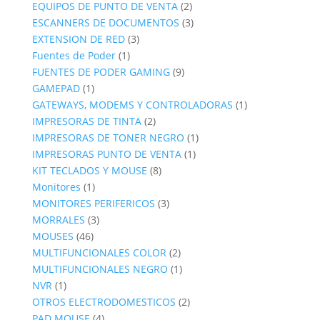
productos
2
EQUIPOS DE PUNTO DE VENTA
2
productos
3
ESCANNERS DE DOCUMENTOS
3
3
productos
EXTENSION DE RED
3
1
productos
Fuentes de Poder
1
producto
9
FUENTES DE PODER GAMING
9
1
productos
GAMEPAD
1
producto
1
GATEWAYS, MODEMS Y CONTROLADORAS
1
2
producto
IMPRESORAS DE TINTA
2
productos
1
IMPRESORAS DE TONER NEGRO
1
1
producto
IMPRESORAS PUNTO DE VENTA
1
8
producto
KIT TECLADOS Y MOUSE
8
1
productos
Monitores
1
producto
3
MONITORES PERIFERICOS
3
3
productos
MORRALES
3
46
productos
MOUSES
46
productos
2
MULTIFUNCIONALES COLOR
2
productos
1
MULTIFUNCIONALES NEGRO
1
1
producto
NVR
1
producto
2
OTROS ELECTRODOMESTICOS
2
4
productos
PAD MOUSE
4