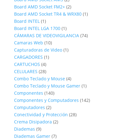
productos
2
Board AMD Socket FM2+
2
productos
1
Board AMD Socket TR4 & WRX80
1
1
producto
Board INTEL
1
producto
1
Board INTEL LGA 1700
1
producto
74
CÁMARAS DE VIDEOVIGILANCIA
74
10
productos
Camaras Web
10
productos
1
Capturadoras de Video
1
1
producto
CARGADORES
1
4
producto
CARTUCHOS
4
productos
28
CELULARES
28
productos
4
Combo Teclado y Mouse
4
productos
1
Combo Teclado y Mouse Gamer
1
140
producto
Componentes
140
productos
142
Componentes y Computadores
142
2
productos
Computadores
2
productos
28
Conectividad y Protección
28
2
productos
Crema Disipadora
2
9
productos
Diademas
9
productos
7
Diademas Gamer
7