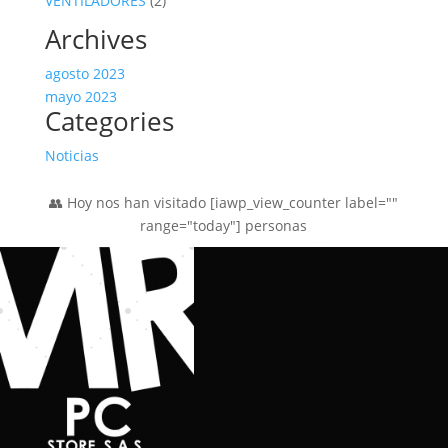
VENTILADORES
2
productos
Archives
agosto 2023
mayo 2023
Categories
Noticias
👥 Hoy nos han visitado [iawp_view_counter label=""
range="today"] personas