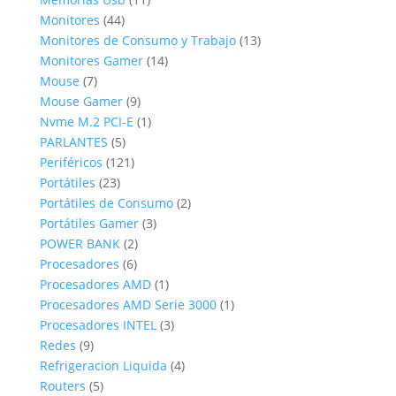
44
productos
Monitores
44
productos
13
Monitores de Consumo y Trabajo
13
14
productos
Monitores Gamer
14
7
productos
Mouse
7
productos
9
Mouse Gamer
9
productos
1
Nvme M.2 PCI-E
1
5
producto
PARLANTES
5
productos
121
Periféricos
121
23
productos
Portátiles
23
productos
2
Portátiles de Consumo
2
3
productos
Portátiles Gamer
3
2
productos
POWER BANK
2
6
productos
Procesadores
6
productos
1
Procesadores AMD
1
producto
1
Procesadores AMD Serie 3000
1
3
producto
Procesadores INTEL
3
9
productos
Redes
9
productos
4
Refrigeracion Liquida
4
5
productos
Routers
5