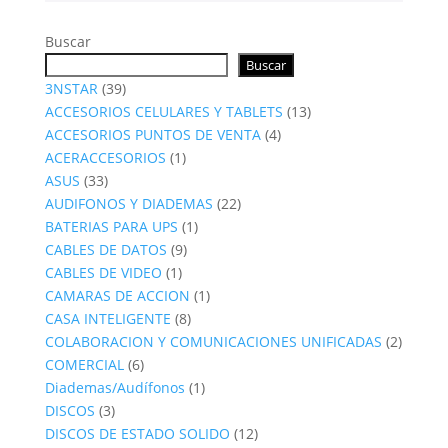
Buscar
Buscar
39
3NSTAR
39
productos
13
ACCESORIOS CELULARES Y TABLETS
13
4
productos
ACCESORIOS PUNTOS DE VENTA
4
1
productos
ACERACCESORIOS
1
33
producto
ASUS
33
productos
22
AUDIFONOS Y DIADEMAS
22
1
productos
BATERIAS PARA UPS
1
9
producto
CABLES DE DATOS
9
1
productos
CABLES DE VIDEO
1
producto
1
CAMARAS DE ACCION
1
8
producto
CASA INTELIGENTE
8
productos
2
COLABORACION Y COMUNICACIONES UNIFICADAS
2
6
produc
COMERCIAL
6
productos
1
Diademas/Audífonos
1
3
producto
DISCOS
3
productos
12
DISCOS DE ESTADO SOLIDO
12