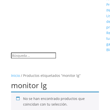
Pr
IN
Li
d
pr
Re
tu
ga
Bl
Inicio
/ Productos etiquetados “monitor lg”
monitor lg
No se han encontrado productos que
coincidan con tu selección.