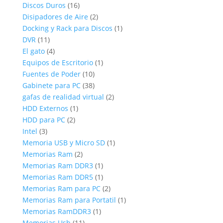
16
productos
Discos Duros
16
productos
2
Disipadores de Aire
2
productos
1
Docking y Rack para Discos
1
11
producto
DVR
11
productos
4
El gato
4
productos
1
Equipos de Escritorio
1
10
producto
Fuentes de Poder
10
productos
38
Gabinete para PC
38
productos
2
gafas de realidad virtual
2
1
productos
HDD Externos
1
2
producto
HDD para PC
2
3
productos
Intel
3
productos
1
Memoria USB y Micro SD
1
2
producto
Memorias Ram
2
productos
1
Memorias Ram DDR3
1
producto
1
Memorias Ram DDR5
1
producto
2
Memorias Ram para PC
2
productos
1
Memorias Ram para Portatil
1
1
producto
Memorias RamDDR3
1
11
producto
Memorias Usb
11