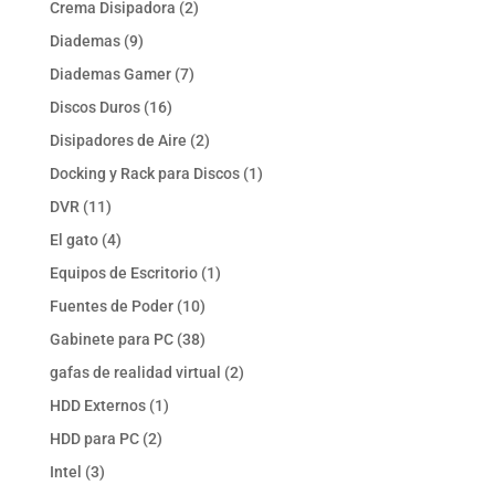
2
Crema Disipadora
2
productos
9
Diademas
9
productos
7
Diademas Gamer
7
productos
16
Discos Duros
16
productos
2
Disipadores de Aire
2
productos
1
Docking y Rack para Discos
1
producto
11
DVR
11
productos
4
El gato
4
productos
1
Equipos de Escritorio
1
producto
10
Fuentes de Poder
10
productos
38
Gabinete para PC
38
productos
2
gafas de realidad virtual
2
productos
1
HDD Externos
1
producto
2
HDD para PC
2
productos
3
Intel
3