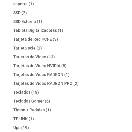
productos
1
soporte
1
producto
2
SSD
2
productos
1
SSD Externo
1
producto
1
Tablets Digitalizadoras
1
producto
3
Tarjeta de Red PCI-E
3
productos
2
Tarjeta pcie
2
productos
13
Tarjetas de Video
13
productos
8
Tarjetas de Video NVIDIA
8
productos
1
Tarjetas de Video RADEON
1
producto
2
Tarjetas de Video RADEON PRO
2
productos
18
Teclados
18
productos
6
Teclados Gamer
6
productos
1
Timon + Pedales
1
producto
1
TPLINK
1
producto
19
Ups
19