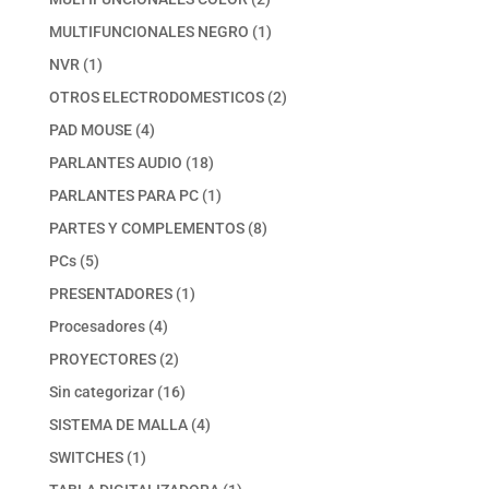
productos
1
MULTIFUNCIONALES NEGRO
1
producto
1
NVR
1
producto
2
OTROS ELECTRODOMESTICOS
2
productos
4
PAD MOUSE
4
productos
18
PARLANTES AUDIO
18
productos
1
PARLANTES PARA PC
1
producto
8
PARTES Y COMPLEMENTOS
8
productos
5
PCs
5
productos
1
PRESENTADORES
1
producto
4
Procesadores
4
productos
2
PROYECTORES
2
productos
16
Sin categorizar
16
productos
4
SISTEMA DE MALLA
4
productos
1
SWITCHES
1
producto
1