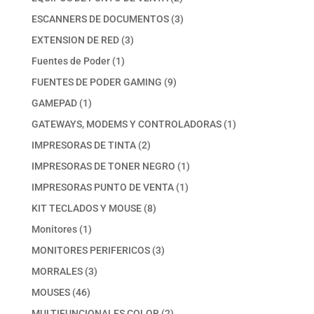
productos
3
ESCANNERS DE DOCUMENTOS
3
productos
3
EXTENSION DE RED
3
productos
1
Fuentes de Poder
1
producto
9
FUENTES DE PODER GAMING
9
productos
1
GAMEPAD
1
producto
1
GATEWAYS, MODEMS Y CONTROLADORAS
1
producto
2
IMPRESORAS DE TINTA
2
productos
1
IMPRESORAS DE TONER NEGRO
1
producto
1
IMPRESORAS PUNTO DE VENTA
1
producto
8
KIT TECLADOS Y MOUSE
8
productos
1
Monitores
1
producto
3
MONITORES PERIFERICOS
3
productos
3
MORRALES
3
productos
46
MOUSES
46
productos
2
MULTIFUNCIONALES COLOR
2