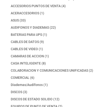
productos
4
ACCESORIOS PUNTOS DE VENTA
4
productos
1
ACERACCESORIOS
1
producto
33
ASUS
33
productos
22
AUDIFONOS Y DIADEMAS
22
productos
1
BATERIAS PARA UPS
1
producto
9
CABLES DE DATOS
9
productos
1
CABLES DE VIDEO
1
producto
1
CAMARAS DE ACCION
1
producto
8
CASA INTELIGENTE
8
productos
2
COLABORACION Y COMUNICACIONES UNIFICADAS
2
productos
6
COMERCIAL
6
productos
1
Diademas/Audífonos
1
producto
3
DISCOS
3
productos
12
DISCOS DE ESTADO SOLIDO
12
productos
2
EQUIPOS DE PUNTO DE VENTA
2