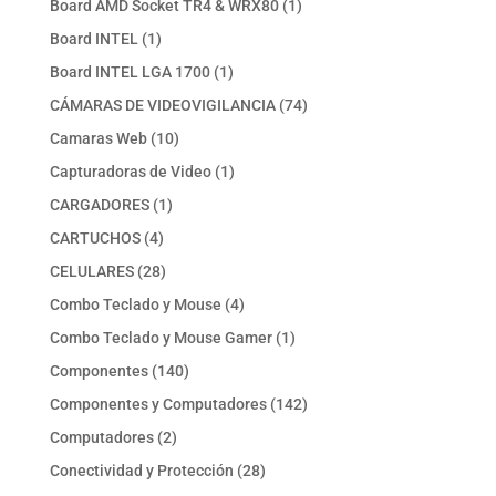
1
Board AMD Socket TR4 & WRX80
1
producto
1
Board INTEL
1
producto
1
Board INTEL LGA 1700
1
producto
74
CÁMARAS DE VIDEOVIGILANCIA
74
productos
10
Camaras Web
10
productos
1
Capturadoras de Video
1
producto
1
CARGADORES
1
producto
4
CARTUCHOS
4
productos
28
CELULARES
28
productos
4
Combo Teclado y Mouse
4
productos
1
Combo Teclado y Mouse Gamer
1
producto
140
Componentes
140
productos
142
Componentes y Computadores
142
productos
2
Computadores
2
productos
28
Conectividad y Protección
28
productos