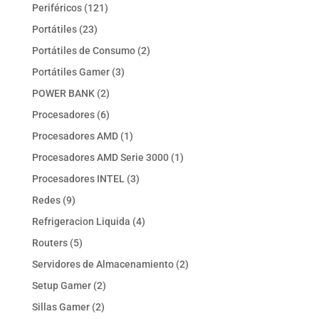
productos
121
Periféricos
121
productos
23
Portátiles
23
productos
2
Portátiles de Consumo
2
productos
3
Portátiles Gamer
3
productos
2
POWER BANK
2
productos
6
Procesadores
6
productos
1
Procesadores AMD
1
producto
1
Procesadores AMD Serie 3000
1
producto
3
Procesadores INTEL
3
productos
9
Redes
9
productos
4
Refrigeracion Liquida
4
productos
5
Routers
5
productos
2
Servidores de Almacenamiento
2
productos
2
Setup Gamer
2
productos
2
Sillas Gamer
2