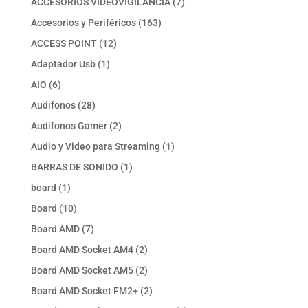
7
ACCESORIOS VIDEOVIGILANCIA
7
productos
163
Accesorios y Periféricos
163
productos
12
ACCESS POINT
12
productos
1
Adaptador Usb
1
producto
6
AIO
6
productos
28
Audifonos
28
productos
2
Audifonos Gamer
2
productos
1
Audio y Video para Streaming
1
producto
1
BARRAS DE SONIDO
1
producto
1
board
1
producto
10
Board
10
productos
7
Board AMD
7
productos
2
Board AMD Socket AM4
2
productos
2
Board AMD Socket AM5
2
productos
2
Board AMD Socket FM2+
2
productos