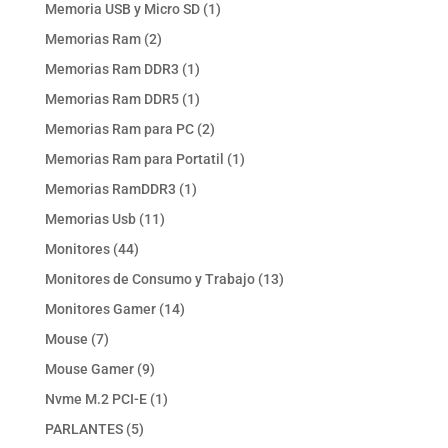
productos
1
Memoria USB y Micro SD
1
producto
2
Memorias Ram
2
productos
1
Memorias Ram DDR3
1
producto
1
Memorias Ram DDR5
1
producto
2
Memorias Ram para PC
2
productos
1
Memorias Ram para Portatil
1
producto
1
Memorias RamDDR3
1
producto
11
Memorias Usb
11
productos
44
Monitores
44
productos
13
Monitores de Consumo y Trabajo
13
productos
14
Monitores Gamer
14
productos
7
Mouse
7
productos
9
Mouse Gamer
9
productos
1
Nvme M.2 PCI-E
1
producto
5
PARLANTES
5