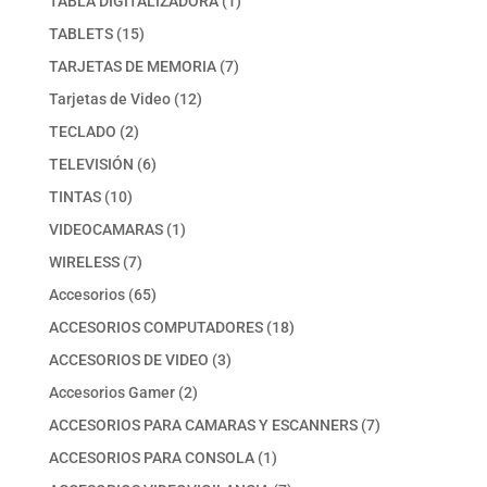
TABLA DIGITALIZADORA
1
producto
15
TABLETS
15
productos
7
TARJETAS DE MEMORIA
7
productos
12
Tarjetas de Video
12
productos
2
TECLADO
2
productos
6
TELEVISIÓN
6
productos
10
TINTAS
10
productos
1
VIDEOCAMARAS
1
producto
7
WIRELESS
7
productos
65
Accesorios
65
productos
18
ACCESORIOS COMPUTADORES
18
productos
3
ACCESORIOS DE VIDEO
3
productos
2
Accesorios Gamer
2
productos
7
ACCESORIOS PARA CAMARAS Y ESCANNERS
7
productos
1
ACCESORIOS PARA CONSOLA
1
producto