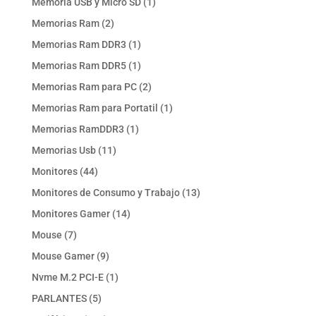
1
Memoria USB y Micro SD
1
producto
2
Memorias Ram
2
productos
1
Memorias Ram DDR3
1
producto
1
Memorias Ram DDR5
1
producto
2
Memorias Ram para PC
2
productos
1
Memorias Ram para Portatil
1
producto
1
Memorias RamDDR3
1
producto
11
Memorias Usb
11
productos
44
Monitores
44
productos
13
Monitores de Consumo y Trabajo
13
productos
14
Monitores Gamer
14
productos
7
Mouse
7
productos
9
Mouse Gamer
9
productos
1
Nvme M.2 PCI-E
1
producto
5
PARLANTES
5
productos