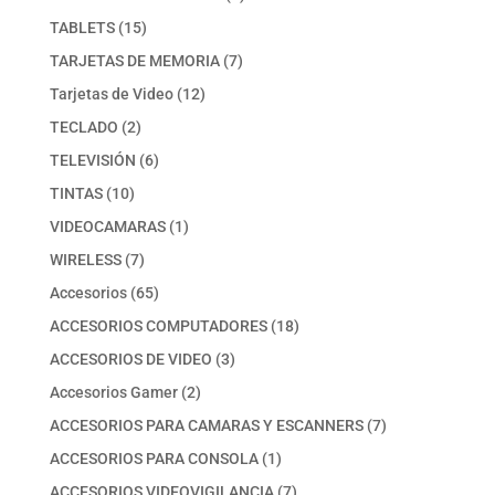
producto
15
TABLETS
15
productos
7
TARJETAS DE MEMORIA
7
productos
12
Tarjetas de Video
12
productos
2
TECLADO
2
productos
6
TELEVISIÓN
6
productos
10
TINTAS
10
productos
1
VIDEOCAMARAS
1
producto
7
WIRELESS
7
productos
65
Accesorios
65
productos
18
ACCESORIOS COMPUTADORES
18
productos
3
ACCESORIOS DE VIDEO
3
productos
2
Accesorios Gamer
2
productos
7
ACCESORIOS PARA CAMARAS Y ESCANNERS
7
productos
1
ACCESORIOS PARA CONSOLA
1
producto
7
ACCESORIOS VIDEOVIGILANCIA
7