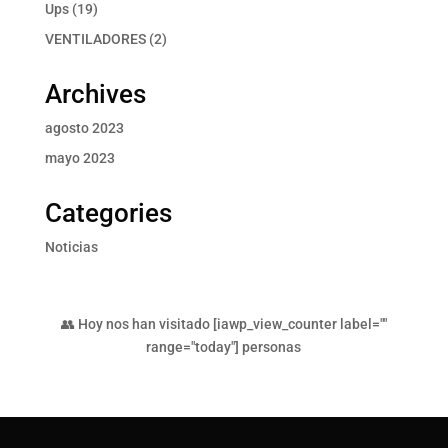
producto
19
Ups
19
productos
2
VENTILADORES
2
productos
Archives
agosto 2023
mayo 2023
Categories
Noticias
👥 Hoy nos han visitado [iawp_view_counter label=""
range="today"] personas