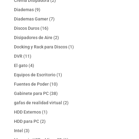
2
Crema Disipadora
2
productos
9
Diademas
9
productos
7
Diademas Gamer
7
productos
16
Discos Duros
16
productos
2
Disipadores de Aire
2
productos
1
Docking y Rack para Discos
1
producto
11
DVR
11
productos
4
El gato
4
productos
1
Equipos de Escritorio
1
producto
10
Fuentes de Poder
10
productos
38
Gabinete para PC
38
productos
2
gafas de realidad virtual
2
productos
1
HDD Externos
1
producto
2
HDD para PC
2
productos
3
Intel
3
productos