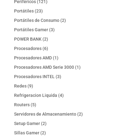
121
Periféricos
121
productos
23
Portátiles
23
productos
2
Portátiles de Consumo
2
productos
3
Portátiles Gamer
3
productos
2
POWER BANK
2
productos
6
Procesadores
6
productos
1
Procesadores AMD
1
producto
1
Procesadores AMD Serie 3000
1
producto
3
Procesadores INTEL
3
productos
9
Redes
9
productos
4
Refrigeracion Liquida
4
productos
5
Routers
5
productos
2
Servidores de Almacenamiento
2
productos
2
Setup Gamer
2
productos
2
Sillas Gamer
2
productos