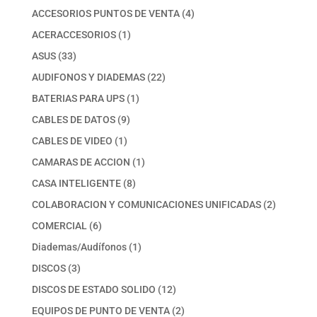
productos
4
ACCESORIOS PUNTOS DE VENTA
4
productos
1
ACERACCESORIOS
1
producto
33
ASUS
33
productos
22
AUDIFONOS Y DIADEMAS
22
productos
1
BATERIAS PARA UPS
1
producto
9
CABLES DE DATOS
9
productos
1
CABLES DE VIDEO
1
producto
1
CAMARAS DE ACCION
1
producto
8
CASA INTELIGENTE
8
productos
2
COLABORACION Y COMUNICACIONES UNIFICADAS
2
productos
6
COMERCIAL
6
productos
1
Diademas/Audífonos
1
producto
3
DISCOS
3
productos
12
DISCOS DE ESTADO SOLIDO
12
productos
2
EQUIPOS DE PUNTO DE VENTA
2