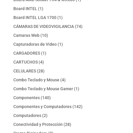
producto
1
Board INTEL
1
producto
1
Board INTEL LGA 1700
1
producto
74
CÁMARAS DE VIDEOVIGILANCIA
74
productos
10
Camaras Web
10
productos
1
Capturadoras de Video
1
producto
1
CARGADORES
1
producto
4
CARTUCHOS
4
productos
28
CELULARES
28
productos
4
Combo Teclado y Mouse
4
productos
1
Combo Teclado y Mouse Gamer
1
producto
140
Componentes
140
productos
142
Componentes y Computadores
142
productos
2
Computadores
2
productos
28
Conectividad y Protección
28
productos