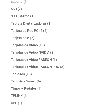
1
soporte
1
producto
2
SSD
2
productos
1
SSD Externo
1
producto
1
Tablets Digitalizadoras
1
producto
3
Tarjeta de Red PCI-E
3
productos
2
Tarjeta pcie
2
productos
13
Tarjetas de Video
13
productos
8
Tarjetas de Video NVIDIA
8
productos
1
Tarjetas de Video RADEON
1
producto
2
Tarjetas de Video RADEON PRO
2
productos
18
Teclados
18
productos
6
Teclados Gamer
6
productos
1
Timon + Pedales
1
producto
1
TPLINK
1
producto
1
UPS
1