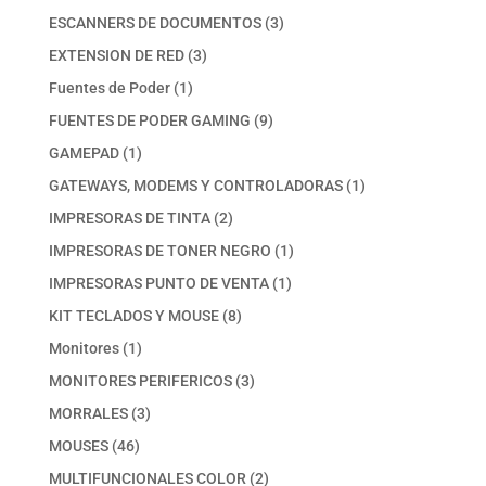
productos
3
ESCANNERS DE DOCUMENTOS
3
productos
3
EXTENSION DE RED
3
productos
1
Fuentes de Poder
1
producto
9
FUENTES DE PODER GAMING
9
productos
1
GAMEPAD
1
producto
1
GATEWAYS, MODEMS Y CONTROLADORAS
1
producto
2
IMPRESORAS DE TINTA
2
productos
1
IMPRESORAS DE TONER NEGRO
1
producto
1
IMPRESORAS PUNTO DE VENTA
1
producto
8
KIT TECLADOS Y MOUSE
8
productos
1
Monitores
1
producto
3
MONITORES PERIFERICOS
3
productos
3
MORRALES
3
productos
46
MOUSES
46
productos
2
MULTIFUNCIONALES COLOR
2