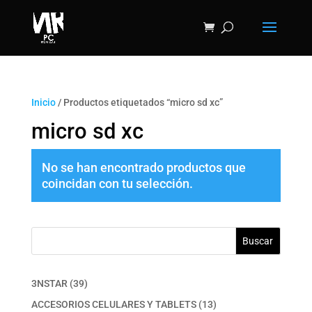
Inicio
/ Productos etiquetados “micro sd xc”
micro sd xc
No se han encontrado productos que
coincidan con tu selección.
Buscar
39
3NSTAR
39
productos
13
ACCESORIOS CELULARES Y TABLETS
13