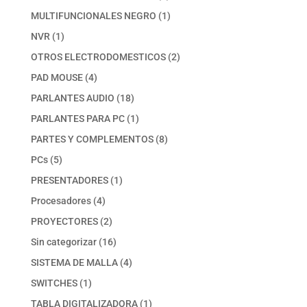
productos
1
MULTIFUNCIONALES NEGRO
1
producto
1
NVR
1
producto
2
OTROS ELECTRODOMESTICOS
2
productos
4
PAD MOUSE
4
productos
18
PARLANTES AUDIO
18
productos
1
PARLANTES PARA PC
1
producto
8
PARTES Y COMPLEMENTOS
8
productos
5
PCs
5
productos
1
PRESENTADORES
1
producto
4
Procesadores
4
productos
2
PROYECTORES
2
productos
16
Sin categorizar
16
productos
4
SISTEMA DE MALLA
4
productos
1
SWITCHES
1
producto
1
TABLA DIGITALIZADORA
1