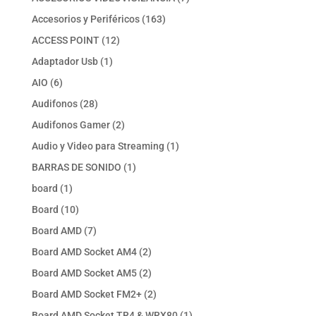
productos
163
Accesorios y Periféricos
163
productos
12
ACCESS POINT
12
productos
1
Adaptador Usb
1
producto
6
AIO
6
productos
28
Audifonos
28
productos
2
Audifonos Gamer
2
productos
1
Audio y Video para Streaming
1
producto
1
BARRAS DE SONIDO
1
producto
1
board
1
producto
10
Board
10
productos
7
Board AMD
7
productos
2
Board AMD Socket AM4
2
productos
2
Board AMD Socket AM5
2
productos
2
Board AMD Socket FM2+
2
productos
1
Board AMD Socket TR4 & WRX80
1