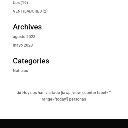
producto
19
Ups
19
productos
2
VENTILADORES
2
productos
Archives
agosto 2023
mayo 2023
Categories
Noticias
👥 Hoy nos han visitado [iawp_view_counter label=""
range="today"] personas