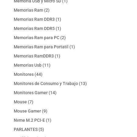
1
Memoria USB y Micro SD
1
producto
2
Memorias Ram
2
productos
1
Memorias Ram DDR3
1
producto
1
Memorias Ram DDR5
1
producto
2
Memorias Ram para PC
2
productos
1
Memorias Ram para Portatil
1
producto
1
Memorias RamDDR3
1
producto
11
Memorias Usb
11
productos
44
Monitores
44
productos
13
Monitores de Consumo y Trabajo
13
productos
14
Monitores Gamer
14
productos
7
Mouse
7
productos
9
Mouse Gamer
9
productos
1
Nvme M.2 PCI-E
1
producto
5
PARLANTES
5
productos