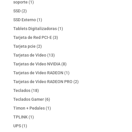
1
soporte
1
producto
2
SSD
2
productos
1
SSD Externo
1
producto
1
Tablets Digitalizadoras
1
producto
3
Tarjeta de Red PCI-E
3
productos
2
Tarjeta pcie
2
productos
13
Tarjetas de Video
13
productos
8
Tarjetas de Video NVIDIA
8
productos
1
Tarjetas de Video RADEON
1
producto
2
Tarjetas de Video RADEON PRO
2
productos
18
Teclados
18
productos
6
Teclados Gamer
6
productos
1
Timon + Pedales
1
producto
1
TPLINK
1
producto
1
UPS
1