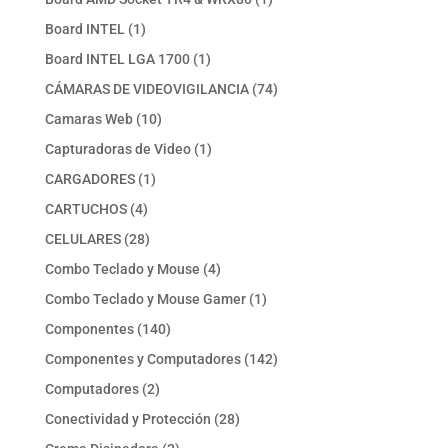
producto
1
Board INTEL
1
producto
1
Board INTEL LGA 1700
1
producto
74
CÁMARAS DE VIDEOVIGILANCIA
74
productos
10
Camaras Web
10
productos
1
Capturadoras de Video
1
producto
1
CARGADORES
1
producto
4
CARTUCHOS
4
productos
28
CELULARES
28
productos
4
Combo Teclado y Mouse
4
productos
1
Combo Teclado y Mouse Gamer
1
producto
140
Componentes
140
productos
142
Componentes y Computadores
142
productos
2
Computadores
2
productos
28
Conectividad y Protección
28
productos