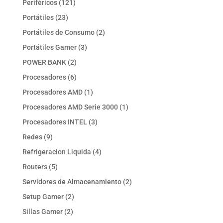
121
Periféricos
121
productos
23
Portátiles
23
productos
2
Portátiles de Consumo
2
productos
3
Portátiles Gamer
3
productos
2
POWER BANK
2
productos
6
Procesadores
6
productos
1
Procesadores AMD
1
producto
1
Procesadores AMD Serie 3000
1
producto
3
Procesadores INTEL
3
productos
9
Redes
9
productos
4
Refrigeracion Liquida
4
productos
5
Routers
5
productos
2
Servidores de Almacenamiento
2
productos
2
Setup Gamer
2
productos
2
Sillas Gamer
2
productos