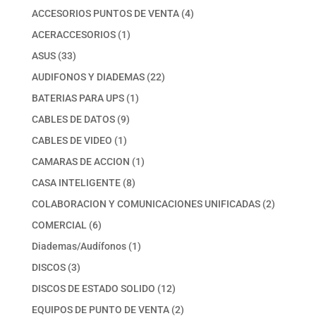
productos
4
ACCESORIOS PUNTOS DE VENTA
4
productos
1
ACERACCESORIOS
1
producto
33
ASUS
33
productos
22
AUDIFONOS Y DIADEMAS
22
productos
1
BATERIAS PARA UPS
1
producto
9
CABLES DE DATOS
9
productos
1
CABLES DE VIDEO
1
producto
1
CAMARAS DE ACCION
1
producto
8
CASA INTELIGENTE
8
productos
2
COLABORACION Y COMUNICACIONES UNIFICADAS
2
productos
6
COMERCIAL
6
productos
1
Diademas/Audífonos
1
producto
3
DISCOS
3
productos
12
DISCOS DE ESTADO SOLIDO
12
productos
2
EQUIPOS DE PUNTO DE VENTA
2