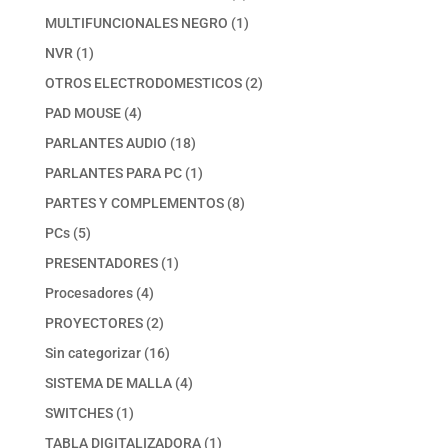
productos
1
MULTIFUNCIONALES NEGRO
1
producto
1
NVR
1
producto
2
OTROS ELECTRODOMESTICOS
2
productos
4
PAD MOUSE
4
productos
18
PARLANTES AUDIO
18
productos
1
PARLANTES PARA PC
1
producto
8
PARTES Y COMPLEMENTOS
8
productos
5
PCs
5
productos
1
PRESENTADORES
1
producto
4
Procesadores
4
productos
2
PROYECTORES
2
productos
16
Sin categorizar
16
productos
4
SISTEMA DE MALLA
4
productos
1
SWITCHES
1
producto
1
TABLA DIGITALIZADORA
1