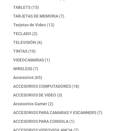
producto
15
TABLETS
15
productos
7
TARJETAS DE MEMORIA
7
productos
12
Tarjetas de Video
12
productos
2
TECLADO
2
productos
6
TELEVISIÓN
6
productos
10
TINTAS
10
productos
1
VIDEOCAMARAS
1
producto
7
WIRELESS
7
productos
65
Accesorios
65
productos
18
ACCESORIOS COMPUTADORES
18
productos
3
ACCESORIOS DE VIDEO
3
productos
2
Accesorios Gamer
2
productos
7
ACCESORIOS PARA CAMARAS Y ESCANNERS
7
productos
1
ACCESORIOS PARA CONSOLA
1
producto
7
ACCESORIOS VIDEOVIGILANCIA
7