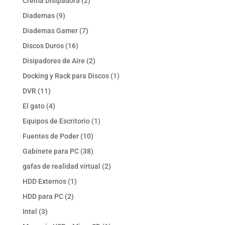
2
Crema Disipadora
2
productos
9
Diademas
9
productos
7
Diademas Gamer
7
productos
16
Discos Duros
16
productos
2
Disipadores de Aire
2
productos
1
Docking y Rack para Discos
1
producto
11
DVR
11
productos
4
El gato
4
productos
1
Equipos de Escritorio
1
producto
10
Fuentes de Poder
10
productos
38
Gabinete para PC
38
productos
2
gafas de realidad virtual
2
productos
1
HDD Externos
1
producto
2
HDD para PC
2
productos
3
Intel
3
productos