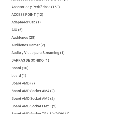
productos
163
Accesorios y Periféricos
163
productos
12
ACCESS POINT
12
productos
1
Adaptador Usb
1
producto
6
AIO
6
productos
28
Audifonos
28
productos
2
Audifonos Gamer
2
productos
1
Audio y Video para Streaming
1
producto
1
BARRAS DE SONIDO
1
producto
10
Board
10
productos
1
board
1
producto
7
Board AMD
7
productos
2
Board AMD Socket AM4
2
productos
2
Board AMD Socket AM5
2
productos
2
Board AMD Socket FM2+
2
productos
1
Board AMD Socket TR4 & WRX80
1