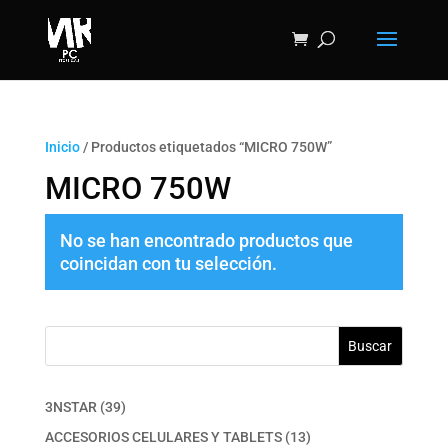
Inicio
/ Productos etiquetados “MICRO 750W”
MICRO 750W
No se han encontrado productos que
coincidan con tu selección.
Buscar
39
3NSTAR
39
productos
13
ACCESORIOS CELULARES Y TABLETS
13