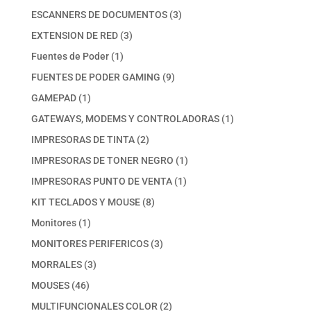
productos
3
ESCANNERS DE DOCUMENTOS
3
productos
3
EXTENSION DE RED
3
productos
1
Fuentes de Poder
1
producto
9
FUENTES DE PODER GAMING
9
productos
1
GAMEPAD
1
producto
1
GATEWAYS, MODEMS Y CONTROLADORAS
1
producto
2
IMPRESORAS DE TINTA
2
productos
1
IMPRESORAS DE TONER NEGRO
1
producto
1
IMPRESORAS PUNTO DE VENTA
1
producto
8
KIT TECLADOS Y MOUSE
8
productos
1
Monitores
1
producto
3
MONITORES PERIFERICOS
3
productos
3
MORRALES
3
productos
46
MOUSES
46
productos
2
MULTIFUNCIONALES COLOR
2