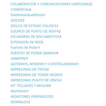
productos
2
COLABORACION Y COMUNICACIONES UNIFICADAS
2
6
product
COMERCIAL
6
productos
1
Diademas/Audífonos
1
3
producto
DISCOS
3
productos
12
DISCOS DE ESTADO SOLIDO
12
productos
2
EQUIPOS DE PUNTO DE VENTA
2
productos
3
ESCANNERS DE DOCUMENTOS
3
3
productos
EXTENSION DE RED
3
1
productos
Fuentes de Poder
1
producto
9
FUENTES DE PODER GAMING
9
1
productos
GAMEPAD
1
producto
1
GATEWAYS, MODEMS Y CONTROLADORAS
1
2
producto
IMPRESORAS DE TINTA
2
productos
1
IMPRESORAS DE TONER NEGRO
1
1
producto
IMPRESORAS PUNTO DE VENTA
1
8
producto
KIT TECLADOS Y MOUSE
8
1
productos
Monitores
1
producto
3
MONITORES PERIFERICOS
3
3
productos
MORRALES
3