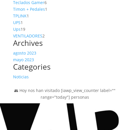
productos
6
Teclados Gamer
6
productos
1
Timon + Pedales
1
1
producto
TPLINK
1
1
producto
UPS
1
producto
19
Ups
19
productos
2
VENTILADORES
2
Archives
productos
agosto 2023
mayo 2023
Categories
Noticias
👥 Hoy nos han visitado [iawp_view_counter label=""
range="today"] personas