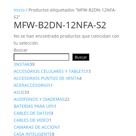
Inicio
/ Productos etiquetados “MFW-B2DN-12NFA-
S2”
MFW-B2DN-12NFA-S2
No se han encontrado productos que coincidan con
tu selección.
Buscar
Buscar
39
3NSTAR
39
productos
13
ACCESORIOS CELULARES Y TABLETS
13
4
productos
ACCESORIOS PUNTOS DE VENTA
4
1
productos
ACERACCESORIOS
1
33
producto
ASUS
33
productos
22
AUDIFONOS Y DIADEMAS
22
1
productos
BATERIAS PARA UPS
1
9
producto
CABLES DE DATOS
9
1
productos
CABLES DE VIDEO
1
producto
1
CAMARAS DE ACCION
1
8
producto
CASA INTELIGENTE
8