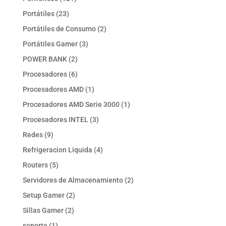
productos
23
Portátiles
23
productos
2
Portátiles de Consumo
2
productos
3
Portátiles Gamer
3
productos
2
POWER BANK
2
productos
6
Procesadores
6
productos
1
Procesadores AMD
1
producto
1
Procesadores AMD Serie 3000
1
producto
3
Procesadores INTEL
3
productos
9
Redes
9
productos
4
Refrigeracion Liquida
4
productos
5
Routers
5
productos
2
Servidores de Almacenamiento
2
productos
2
Setup Gamer
2
productos
2
Sillas Gamer
2
productos
1
soporte
1