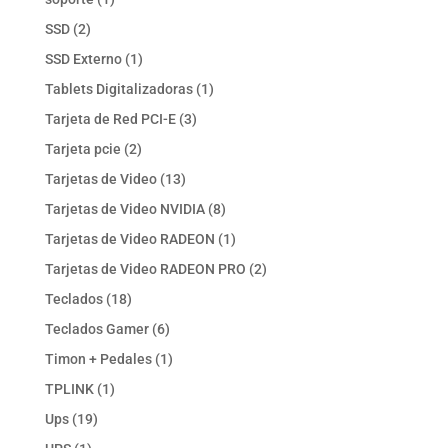
producto
2
SSD
2
productos
1
SSD Externo
1
producto
1
Tablets Digitalizadoras
1
producto
3
Tarjeta de Red PCI-E
3
productos
2
Tarjeta pcie
2
productos
13
Tarjetas de Video
13
productos
8
Tarjetas de Video NVIDIA
8
productos
1
Tarjetas de Video RADEON
1
producto
2
Tarjetas de Video RADEON PRO
2
productos
18
Teclados
18
productos
6
Teclados Gamer
6
productos
1
Timon + Pedales
1
producto
1
TPLINK
1
producto
19
Ups
19
productos
1