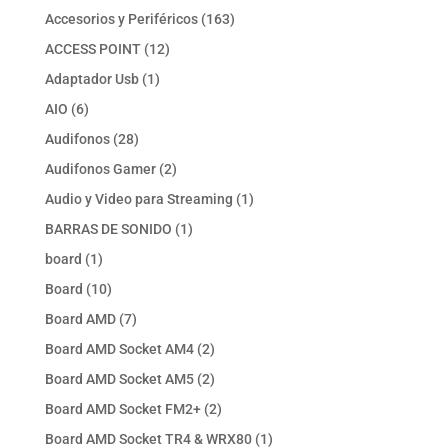
productos
163
Accesorios y Periféricos
163
productos
12
ACCESS POINT
12
productos
1
Adaptador Usb
1
producto
6
AIO
6
productos
28
Audifonos
28
productos
2
Audifonos Gamer
2
productos
1
Audio y Video para Streaming
1
producto
1
BARRAS DE SONIDO
1
producto
1
board
1
producto
10
Board
10
productos
7
Board AMD
7
productos
2
Board AMD Socket AM4
2
productos
2
Board AMD Socket AM5
2
productos
2
Board AMD Socket FM2+
2
productos
1
Board AMD Socket TR4 & WRX80
1