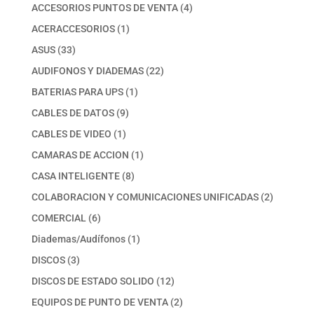
productos
4
ACCESORIOS PUNTOS DE VENTA
4
productos
1
ACERACCESORIOS
1
producto
33
ASUS
33
productos
22
AUDIFONOS Y DIADEMAS
22
productos
1
BATERIAS PARA UPS
1
producto
9
CABLES DE DATOS
9
productos
1
CABLES DE VIDEO
1
producto
1
CAMARAS DE ACCION
1
producto
8
CASA INTELIGENTE
8
productos
2
COLABORACION Y COMUNICACIONES UNIFICADAS
2
productos
6
COMERCIAL
6
productos
1
Diademas/Audífonos
1
producto
3
DISCOS
3
productos
12
DISCOS DE ESTADO SOLIDO
12
productos
2
EQUIPOS DE PUNTO DE VENTA
2