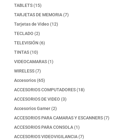
producto
15
TABLETS
15
productos
7
TARJETAS DE MEMORIA
7
productos
12
Tarjetas de Video
12
productos
2
TECLADO
2
productos
6
TELEVISIÓN
6
productos
10
TINTAS
10
productos
1
VIDEOCAMARAS
1
producto
7
WIRELESS
7
productos
65
Accesorios
65
productos
18
ACCESORIOS COMPUTADORES
18
productos
3
ACCESORIOS DE VIDEO
3
productos
2
Accesorios Gamer
2
productos
7
ACCESORIOS PARA CAMARAS Y ESCANNERS
7
productos
1
ACCESORIOS PARA CONSOLA
1
producto
7
ACCESORIOS VIDEOVIGILANCIA
7