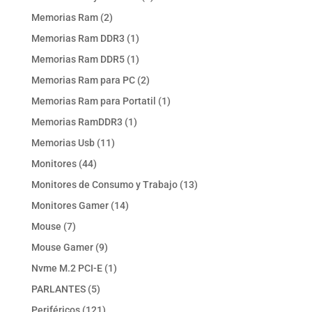
producto
2
Memorias Ram
2
productos
1
Memorias Ram DDR3
1
producto
1
Memorias Ram DDR5
1
producto
2
Memorias Ram para PC
2
productos
1
Memorias Ram para Portatil
1
producto
1
Memorias RamDDR3
1
producto
11
Memorias Usb
11
productos
44
Monitores
44
productos
13
Monitores de Consumo y Trabajo
13
productos
14
Monitores Gamer
14
productos
7
Mouse
7
productos
9
Mouse Gamer
9
productos
1
Nvme M.2 PCI-E
1
producto
5
PARLANTES
5
productos
121
Periféricos
121