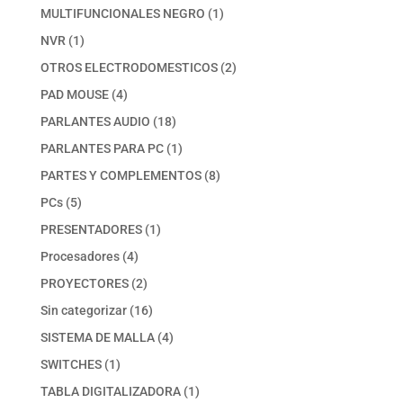
productos
1
MULTIFUNCIONALES NEGRO
1
producto
1
NVR
1
producto
2
OTROS ELECTRODOMESTICOS
2
productos
4
PAD MOUSE
4
productos
18
PARLANTES AUDIO
18
productos
1
PARLANTES PARA PC
1
producto
8
PARTES Y COMPLEMENTOS
8
productos
5
PCs
5
productos
1
PRESENTADORES
1
producto
4
Procesadores
4
productos
2
PROYECTORES
2
productos
16
Sin categorizar
16
productos
4
SISTEMA DE MALLA
4
productos
1
SWITCHES
1
producto
1
TABLA DIGITALIZADORA
1