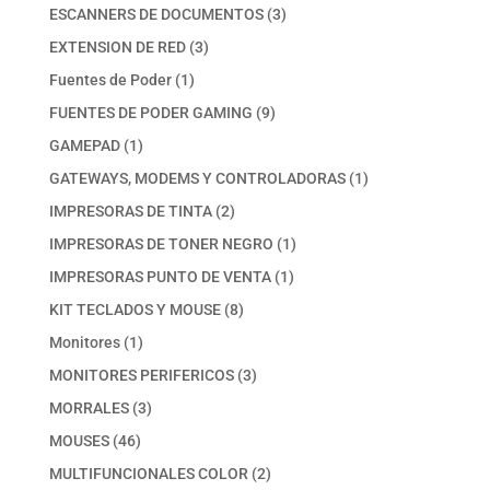
productos
3
ESCANNERS DE DOCUMENTOS
3
productos
3
EXTENSION DE RED
3
productos
1
Fuentes de Poder
1
producto
9
FUENTES DE PODER GAMING
9
productos
1
GAMEPAD
1
producto
1
GATEWAYS, MODEMS Y CONTROLADORAS
1
producto
2
IMPRESORAS DE TINTA
2
productos
1
IMPRESORAS DE TONER NEGRO
1
producto
1
IMPRESORAS PUNTO DE VENTA
1
producto
8
KIT TECLADOS Y MOUSE
8
productos
1
Monitores
1
producto
3
MONITORES PERIFERICOS
3
productos
3
MORRALES
3
productos
46
MOUSES
46
productos
2
MULTIFUNCIONALES COLOR
2