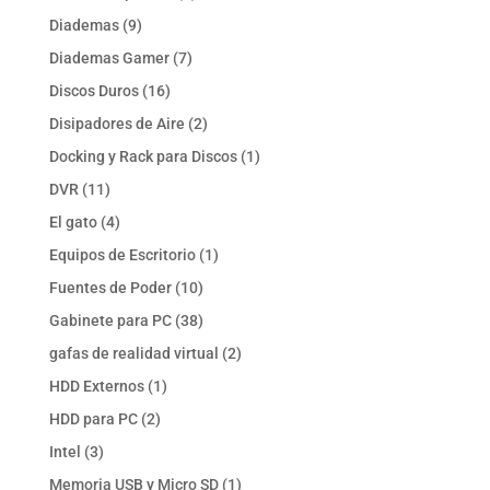
productos
9
Diademas
9
productos
7
Diademas Gamer
7
productos
16
Discos Duros
16
productos
2
Disipadores de Aire
2
productos
1
Docking y Rack para Discos
1
producto
11
DVR
11
productos
4
El gato
4
productos
1
Equipos de Escritorio
1
producto
10
Fuentes de Poder
10
productos
38
Gabinete para PC
38
productos
2
gafas de realidad virtual
2
productos
1
HDD Externos
1
producto
2
HDD para PC
2
productos
3
Intel
3
productos
1
Memoria USB y Micro SD
1