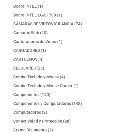
producto
1
Board INTEL
1
producto
1
Board INTEL LGA 1700
1
producto
74
CÁMARAS DE VIDEOVIGILANCIA
74
productos
10
Camaras Web
10
productos
1
Capturadoras de Video
1
producto
1
CARGADORES
1
producto
4
CARTUCHOS
4
productos
28
CELULARES
28
productos
4
Combo Teclado y Mouse
4
productos
1
Combo Teclado y Mouse Gamer
1
producto
140
Componentes
140
productos
142
Componentes y Computadores
142
productos
2
Computadores
2
productos
28
Conectividad y Protección
28
productos
2
Crema Disipadora
2