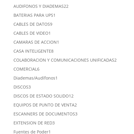
productos
22
AUDIFONOS Y DIADEMAS
22
productos
1
BATERIAS PARA UPS
1
producto
9
CABLES DE DATOS
9
productos
1
CABLES DE VIDEO
1
producto
1
CAMARAS DE ACCION
1
producto
8
CASA INTELIGENTE
8
productos
2
COLABORACION Y COMUNICACIONES UNIFICADAS
2
product
6
COMERCIAL
6
productos
1
Diademas/Audífonos
1
producto
3
DISCOS
3
productos
12
DISCOS DE ESTADO SOLIDO
12
productos
2
EQUIPOS DE PUNTO DE VENTA
2
productos
3
ESCANNERS DE DOCUMENTOS
3
productos
3
EXTENSION DE RED
3
productos
1
Fuentes de Poder
1