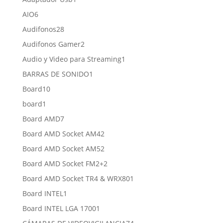
producto
6
AIO
6
productos
28
Audifonos
28
productos
2
Audifonos Gamer
2
productos
1
Audio y Video para Streaming
1
producto
1
BARRAS DE SONIDO
1
producto
10
Board
10
productos
1
board
1
producto
7
Board AMD
7
productos
2
Board AMD Socket AM4
2
productos
2
Board AMD Socket AM5
2
productos
2
Board AMD Socket FM2+
2
productos
1
Board AMD Socket TR4 & WRX80
1
producto
1
Board INTEL
1
producto
1
Board INTEL LGA 1700
1
producto
74