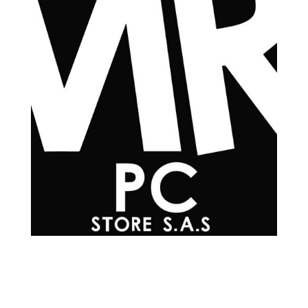
Teléfonos

+57 601 7048502
+57
310 565 0594