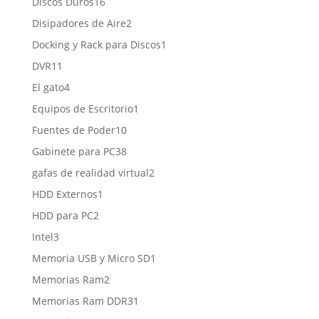
16
Discos Duros
16
productos
2
Disipadores de Aire
2
productos
1
Docking y Rack para Discos
1
producto
11
DVR
11
productos
4
El gato
4
productos
1
Equipos de Escritorio
1
producto
10
Fuentes de Poder
10
productos
38
Gabinete para PC
38
productos
2
gafas de realidad virtual
2
productos
1
HDD Externos
1
producto
2
HDD para PC
2
productos
3
Intel
3
productos
1
Memoria USB y Micro SD
1
producto
2
Memorias Ram
2
productos
1
Memorias Ram DDR3
1
producto