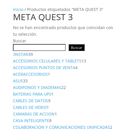
Inicio
/ Productos etiquetados “META QUEST 3”
META QUEST 3
No se han encontrado productos que coincidan con
tu selección.
Buscar
Buscar
39
3NSTAR
39
productos
13
ACCESORIOS CELULARES Y TABLETS
13
4
productos
ACCESORIOS PUNTOS DE VENTA
4
1
productos
ACERACCESORIOS
1
33
producto
ASUS
33
productos
22
AUDIFONOS Y DIADEMAS
22
1
productos
BATERIAS PARA UPS
1
9
producto
CABLES DE DATOS
9
1
productos
CABLES DE VIDEO
1
producto
1
CAMARAS DE ACCION
1
8
producto
CASA INTELIGENTE
8
productos
2
COLABORACION Y COMUNICACIONES UNIFICADAS
2