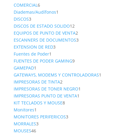
6
product
COMERCIAL
6
productos
1
Diademas/Audífonos
1
3
producto
DISCOS
3
productos
12
DISCOS DE ESTADO SOLIDO
12
productos
2
EQUIPOS DE PUNTO DE VENTA
2
productos
3
ESCANNERS DE DOCUMENTOS
3
3
productos
EXTENSION DE RED
3
1
productos
Fuentes de Poder
1
producto
9
FUENTES DE PODER GAMING
9
1
productos
GAMEPAD
1
producto
1
GATEWAYS, MODEMS Y CONTROLADORAS
1
2
producto
IMPRESORAS DE TINTA
2
productos
1
IMPRESORAS DE TONER NEGRO
1
1
producto
IMPRESORAS PUNTO DE VENTA
1
8
producto
KIT TECLADOS Y MOUSE
8
1
productos
Monitores
1
producto
3
MONITORES PERIFERICOS
3
3
productos
MORRALES
3
46
productos
MOUSES
46