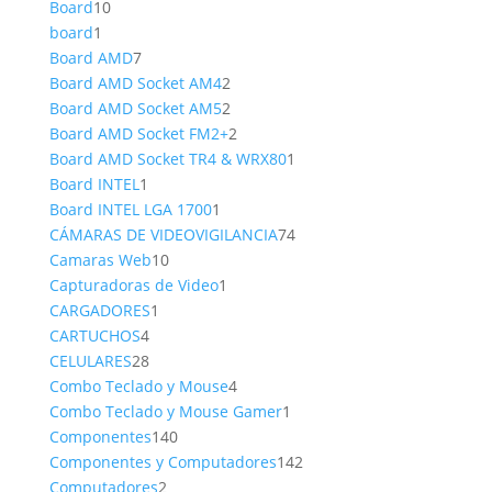
10
producto
Board
10
1
productos
board
1
producto
7
Board AMD
7
productos
2
Board AMD Socket AM4
2
productos
2
Board AMD Socket AM5
2
productos
2
Board AMD Socket FM2+
2
productos
1
Board AMD Socket TR4 & WRX80
1
1
producto
Board INTEL
1
producto
1
Board INTEL LGA 1700
1
producto
74
CÁMARAS DE VIDEOVIGILANCIA
74
10
productos
Camaras Web
10
productos
1
Capturadoras de Video
1
1
producto
CARGADORES
1
4
producto
CARTUCHOS
4
productos
28
CELULARES
28
productos
4
Combo Teclado y Mouse
4
productos
1
Combo Teclado y Mouse Gamer
1
140
producto
Componentes
140
productos
142
Componentes y Computadores
142
2
productos
Computadores
2