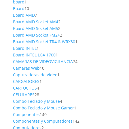
1
producto
board
1
producto
10
Board
10
productos
7
Board AMD
7
productos
2
Board AMD Socket AM4
2
productos
2
Board AMD Socket AM5
2
productos
2
Board AMD Socket FM2+
2
productos
1
Board AMD Socket TR4 & WRX80
1
1
producto
Board INTEL
1
producto
1
Board INTEL LGA 1700
1
producto
74
CÁMARAS DE VIDEOVIGILANCIA
74
10
productos
Camaras Web
10
productos
1
Capturadoras de Video
1
1
producto
CARGADORES
1
4
producto
CARTUCHOS
4
productos
28
CELULARES
28
productos
4
Combo Teclado y Mouse
4
productos
1
Combo Teclado y Mouse Gamer
1
140
producto
Componentes
140
productos
142
Componentes y Computadores
142
2
productos
Computadores
2