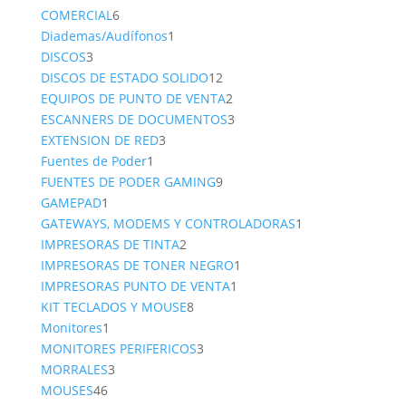
6
product
COMERCIAL
6
productos
1
Diademas/Audífonos
1
3
producto
DISCOS
3
productos
12
DISCOS DE ESTADO SOLIDO
12
productos
2
EQUIPOS DE PUNTO DE VENTA
2
productos
3
ESCANNERS DE DOCUMENTOS
3
3
productos
EXTENSION DE RED
3
1
productos
Fuentes de Poder
1
producto
9
FUENTES DE PODER GAMING
9
1
productos
GAMEPAD
1
producto
1
GATEWAYS, MODEMS Y CONTROLADORAS
1
2
producto
IMPRESORAS DE TINTA
2
productos
1
IMPRESORAS DE TONER NEGRO
1
1
producto
IMPRESORAS PUNTO DE VENTA
1
8
producto
KIT TECLADOS Y MOUSE
8
1
productos
Monitores
1
producto
3
MONITORES PERIFERICOS
3
3
productos
MORRALES
3
46
productos
MOUSES
46