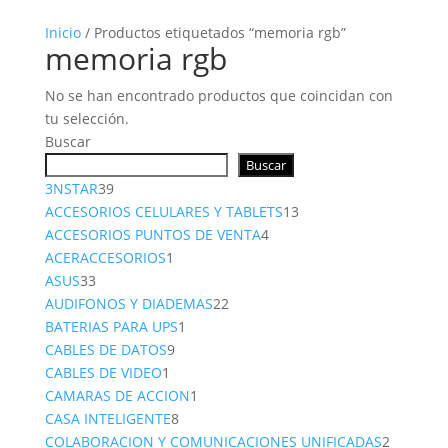
Inicio
/ Productos etiquetados “memoria rgb”
memoria rgb
No se han encontrado productos que coincidan con
tu selección.
Buscar
Buscar
39
3NSTAR
39
productos
13
ACCESORIOS CELULARES Y TABLETS
13
4
productos
ACCESORIOS PUNTOS DE VENTA
4
1
productos
ACERACCESORIOS
1
33
producto
ASUS
33
productos
22
AUDIFONOS Y DIADEMAS
22
1
productos
BATERIAS PARA UPS
1
9
producto
CABLES DE DATOS
9
1
productos
CABLES DE VIDEO
1
producto
1
CAMARAS DE ACCION
1
8
producto
CASA INTELIGENTE
8
productos
2
COLABORACION Y COMUNICACIONES UNIFICADAS
2