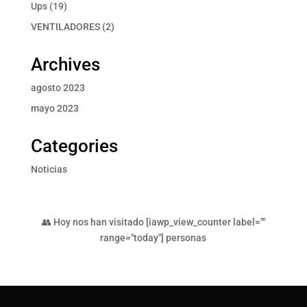
producto
19
Ups
19
productos
2
VENTILADORES
2
productos
Archives
agosto 2023
mayo 2023
Categories
Noticias
👥 Hoy nos han visitado [iawp_view_counter label=""
range="today"] personas