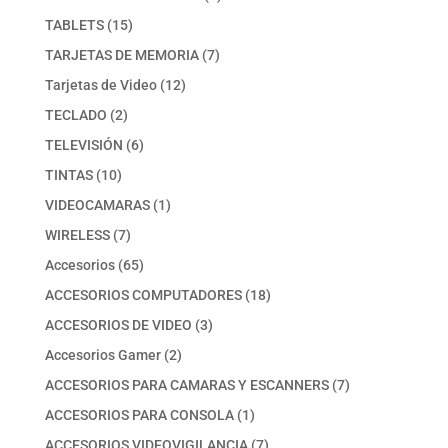
producto
15
TABLETS
15
productos
7
TARJETAS DE MEMORIA
7
productos
12
Tarjetas de Video
12
productos
2
TECLADO
2
productos
6
TELEVISIÓN
6
productos
10
TINTAS
10
productos
1
VIDEOCAMARAS
1
producto
7
WIRELESS
7
productos
65
Accesorios
65
productos
18
ACCESORIOS COMPUTADORES
18
productos
3
ACCESORIOS DE VIDEO
3
productos
2
Accesorios Gamer
2
productos
7
ACCESORIOS PARA CAMARAS Y ESCANNERS
7
productos
1
ACCESORIOS PARA CONSOLA
1
producto
7
ACCESORIOS VIDEOVIGILANCIA
7