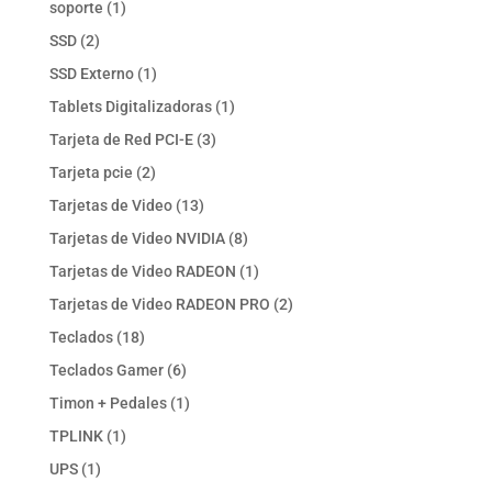
1
soporte
1
producto
2
SSD
2
productos
1
SSD Externo
1
producto
1
Tablets Digitalizadoras
1
producto
3
Tarjeta de Red PCI-E
3
productos
2
Tarjeta pcie
2
productos
13
Tarjetas de Video
13
productos
8
Tarjetas de Video NVIDIA
8
productos
1
Tarjetas de Video RADEON
1
producto
2
Tarjetas de Video RADEON PRO
2
productos
18
Teclados
18
productos
6
Teclados Gamer
6
productos
1
Timon + Pedales
1
producto
1
TPLINK
1
producto
1
UPS
1