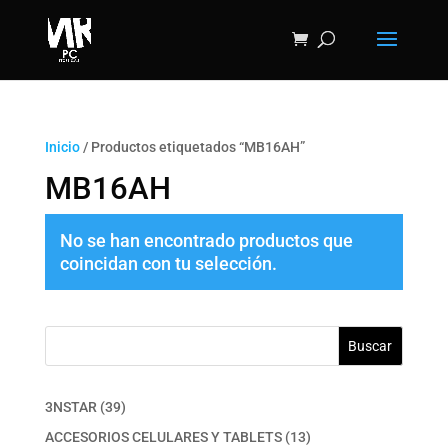
Inicio
/ Productos etiquetados “MB16AH”
MB16AH
No se han encontrado productos que
coincidan con tu selección.
Buscar
39
3NSTAR
39
productos
13
ACCESORIOS CELULARES Y TABLETS
13