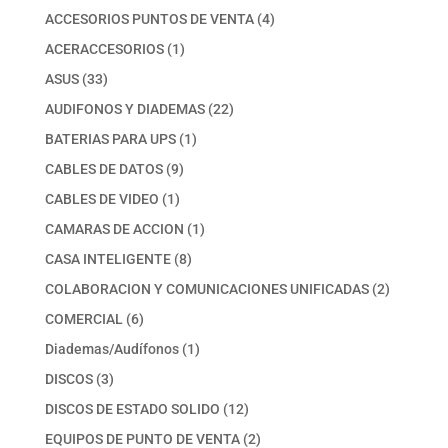
productos
4
ACCESORIOS PUNTOS DE VENTA
4
productos
1
ACERACCESORIOS
1
producto
33
ASUS
33
productos
22
AUDIFONOS Y DIADEMAS
22
productos
1
BATERIAS PARA UPS
1
producto
9
CABLES DE DATOS
9
productos
1
CABLES DE VIDEO
1
producto
1
CAMARAS DE ACCION
1
producto
8
CASA INTELIGENTE
8
productos
2
COLABORACION Y COMUNICACIONES UNIFICADAS
2
productos
6
COMERCIAL
6
productos
1
Diademas/Audífonos
1
producto
3
DISCOS
3
productos
12
DISCOS DE ESTADO SOLIDO
12
productos
2
EQUIPOS DE PUNTO DE VENTA
2