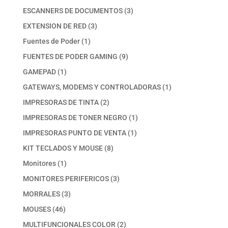
productos
3
ESCANNERS DE DOCUMENTOS
3
productos
3
EXTENSION DE RED
3
productos
1
Fuentes de Poder
1
producto
9
FUENTES DE PODER GAMING
9
productos
1
GAMEPAD
1
producto
1
GATEWAYS, MODEMS Y CONTROLADORAS
1
producto
2
IMPRESORAS DE TINTA
2
productos
1
IMPRESORAS DE TONER NEGRO
1
producto
1
IMPRESORAS PUNTO DE VENTA
1
producto
8
KIT TECLADOS Y MOUSE
8
productos
1
Monitores
1
producto
3
MONITORES PERIFERICOS
3
productos
3
MORRALES
3
productos
46
MOUSES
46
productos
2
MULTIFUNCIONALES COLOR
2