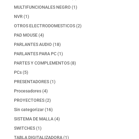
productos
1
MULTIFUNCIONALES NEGRO
1
producto
1
NVR
1
producto
2
OTROS ELECTRODOMESTICOS
2
productos
4
PAD MOUSE
4
productos
18
PARLANTES AUDIO
18
productos
1
PARLANTES PARA PC
1
producto
8
PARTES Y COMPLEMENTOS
8
productos
5
PCs
5
productos
1
PRESENTADORES
1
producto
4
Procesadores
4
productos
2
PROYECTORES
2
productos
16
Sin categorizar
16
productos
4
SISTEMA DE MALLA
4
productos
1
SWITCHES
1
producto
1
TABLA DIGITALIZADORA
1