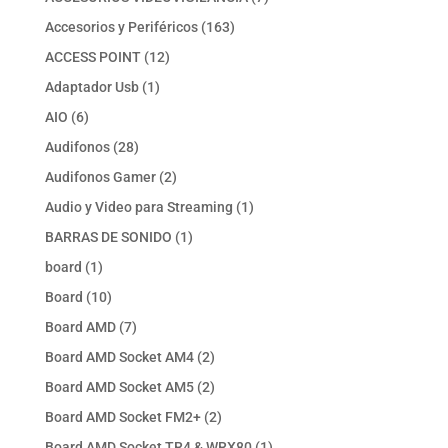
productos
163
Accesorios y Periféricos
163
productos
12
ACCESS POINT
12
productos
1
Adaptador Usb
1
producto
6
AIO
6
productos
28
Audifonos
28
productos
2
Audifonos Gamer
2
productos
1
Audio y Video para Streaming
1
producto
1
BARRAS DE SONIDO
1
producto
1
board
1
producto
10
Board
10
productos
7
Board AMD
7
productos
2
Board AMD Socket AM4
2
productos
2
Board AMD Socket AM5
2
productos
2
Board AMD Socket FM2+
2
productos
1
Board AMD Socket TR4 & WRX80
1