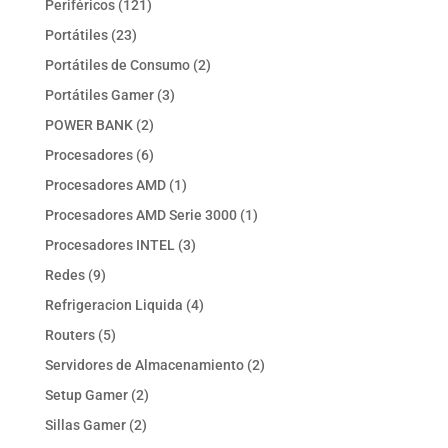
121
Periféricos
121
productos
23
Portátiles
23
productos
2
Portátiles de Consumo
2
productos
3
Portátiles Gamer
3
productos
2
POWER BANK
2
productos
6
Procesadores
6
productos
1
Procesadores AMD
1
producto
1
Procesadores AMD Serie 3000
1
producto
3
Procesadores INTEL
3
productos
9
Redes
9
productos
4
Refrigeracion Liquida
4
productos
5
Routers
5
productos
2
Servidores de Almacenamiento
2
productos
2
Setup Gamer
2
productos
2
Sillas Gamer
2
productos