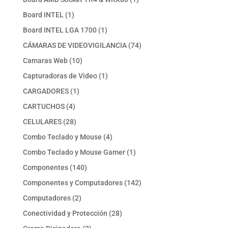
producto
1
Board INTEL
1
producto
1
Board INTEL LGA 1700
1
producto
74
CÁMARAS DE VIDEOVIGILANCIA
74
productos
10
Camaras Web
10
productos
1
Capturadoras de Video
1
producto
1
CARGADORES
1
producto
4
CARTUCHOS
4
productos
28
CELULARES
28
productos
4
Combo Teclado y Mouse
4
productos
1
Combo Teclado y Mouse Gamer
1
producto
140
Componentes
140
productos
142
Componentes y Computadores
142
productos
2
Computadores
2
productos
28
Conectividad y Protección
28
productos