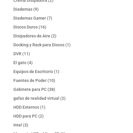
2
Crema Disipadora
2
productos
9
Diademas
9
productos
7
Diademas Gamer
7
productos
16
Discos Duros
16
productos
2
Disipadores de Aire
2
productos
1
Docking y Rack para Discos
1
producto
11
DVR
11
productos
4
El gato
4
productos
1
Equipos de Escritorio
1
producto
10
Fuentes de Poder
10
productos
38
Gabinete para PC
38
productos
2
gafas de realidad virtual
2
productos
1
HDD Externos
1
producto
2
HDD para PC
2
productos
3
Intel
3
productos