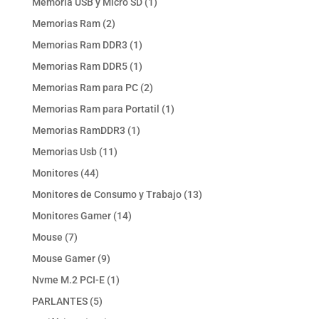
1
Memoria USB y Micro SD
1
producto
2
Memorias Ram
2
productos
1
Memorias Ram DDR3
1
producto
1
Memorias Ram DDR5
1
producto
2
Memorias Ram para PC
2
productos
1
Memorias Ram para Portatil
1
producto
1
Memorias RamDDR3
1
producto
11
Memorias Usb
11
productos
44
Monitores
44
productos
13
Monitores de Consumo y Trabajo
13
productos
14
Monitores Gamer
14
productos
7
Mouse
7
productos
9
Mouse Gamer
9
productos
1
Nvme M.2 PCI-E
1
producto
5
PARLANTES
5
productos