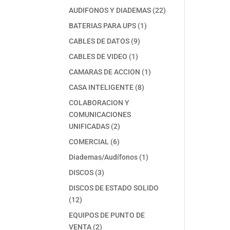
productos
22
AUDIFONOS Y DIADEMAS
22
productos
1
BATERIAS PARA UPS
1
producto
9
CABLES DE DATOS
9
productos
1
CABLES DE VIDEO
1
producto
1
CAMARAS DE ACCION
1
producto
8
CASA INTELIGENTE
8
productos
COLABORACION Y
COMUNICACIONES
2
UNIFICADAS
2
productos
6
COMERCIAL
6
productos
1
Diademas/Audífonos
1
producto
3
DISCOS
3
productos
DISCOS DE ESTADO SOLIDO
12
12
productos
EQUIPOS DE PUNTO DE
2
VENTA
2