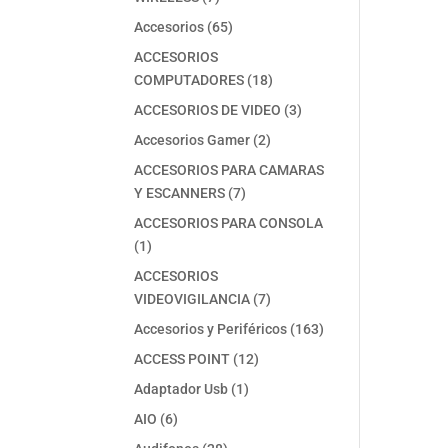
productos
65
Accesorios
65
productos
ACCESORIOS
18
COMPUTADORES
18
productos
3
ACCESORIOS DE VIDEO
3
productos
2
Accesorios Gamer
2
productos
ACCESORIOS PARA CAMARAS
7
Y ESCANNERS
7
productos
ACCESORIOS PARA CONSOLA
1
1
producto
ACCESORIOS
7
VIDEOVIGILANCIA
7
productos
163
Accesorios y Periféricos
163
productos
12
ACCESS POINT
12
productos
1
Adaptador Usb
1
producto
6
AIO
6
productos