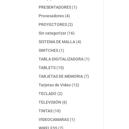
productos
1
PRESENTADORES
1
producto
4
Procesadores
4
productos
2
PROYECTORES
2
productos
16
Sin categorizar
16
productos
4
SISTEMA DE MALLA
4
productos
1
SWITCHES
1
producto
1
TABLA DIGITALIZADORA
1
producto
15
TABLETS
15
productos
7
TARJETAS DE MEMORIA
7
productos
12
Tarjetas de Video
12
productos
2
TECLADO
2
productos
6
TELEVISIÓN
6
productos
10
TINTAS
10
productos
1
VIDEOCAMARAS
1
producto
7
WIRELESS
7