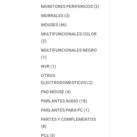
producto
3
MONITORES PERIFERICOS
3
productos
3
MORRALES
3
productos
46
MOUSES
46
productos
MULTIFUNCIONALES COLOR
2
2
productos
MULTIFUNCIONALES NEGRO
1
1
producto
1
NVR
1
producto
OTROS
2
ELECTRODOMESTICOS
2
productos
4
PAD MOUSE
4
productos
18
PARLANTES AUDIO
18
productos
1
PARLANTES PARA PC
1
producto
PARTES Y COMPLEMENTOS
8
8
productos
5
PCs
5