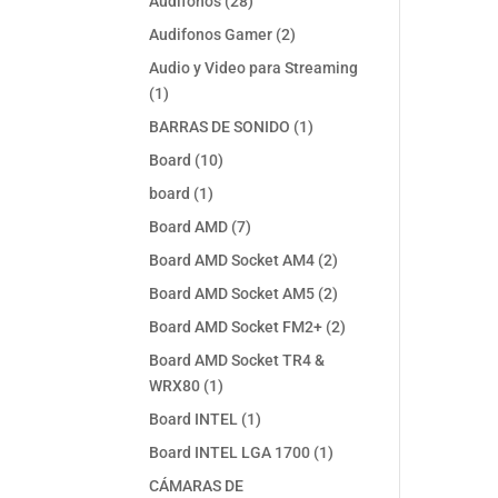
28
Audifonos
28
productos
2
Audifonos Gamer
2
productos
Audio y Video para Streaming
1
1
producto
1
BARRAS DE SONIDO
1
producto
10
Board
10
productos
1
board
1
producto
7
Board AMD
7
productos
2
Board AMD Socket AM4
2
productos
2
Board AMD Socket AM5
2
productos
2
Board AMD Socket FM2+
2
productos
Board AMD Socket TR4 &
1
WRX80
1
producto
1
Board INTEL
1
producto
1
Board INTEL LGA 1700
1
producto
CÁMARAS DE