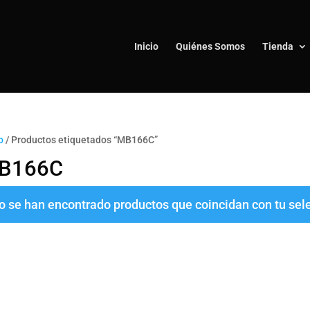
Inicio
Quiénes Somos
Tienda
o
/ Productos etiquetados “MB166C”
B166C
o se han encontrado productos que coincidan con tu sel