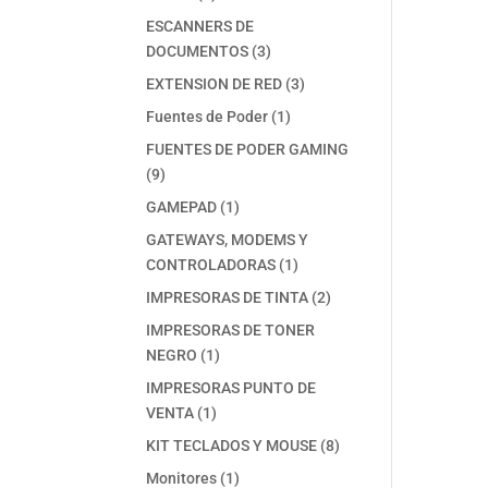
productos
ESCANNERS DE
3
DOCUMENTOS
3
productos
3
EXTENSION DE RED
3
productos
1
Fuentes de Poder
1
producto
FUENTES DE PODER GAMING
9
9
productos
1
GAMEPAD
1
producto
GATEWAYS, MODEMS Y
1
CONTROLADORAS
1
producto
2
IMPRESORAS DE TINTA
2
productos
IMPRESORAS DE TONER
1
NEGRO
1
producto
IMPRESORAS PUNTO DE
1
VENTA
1
producto
8
KIT TECLADOS Y MOUSE
8
productos
1
Monitores
1