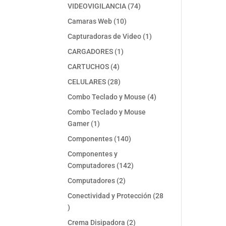
74
VIDEOVIGILANCIA
74
productos
10
Camaras Web
10
productos
1
Capturadoras de Video
1
producto
1
CARGADORES
1
producto
4
CARTUCHOS
4
productos
28
CELULARES
28
productos
4
Combo Teclado y Mouse
4
productos
Combo Teclado y Mouse
1
Gamer
1
producto
140
Componentes
140
productos
Componentes y
142
Computadores
142
productos
2
Computadores
2
productos
Conectividad y Protección
28
28
productos
2
Crema Disipadora
2