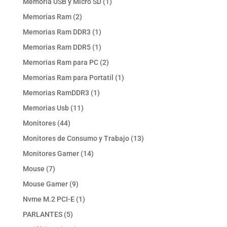
1
Memoria USB y Micro SD
1
producto
2
Memorias Ram
2
productos
1
Memorias Ram DDR3
1
producto
1
Memorias Ram DDR5
1
producto
2
Memorias Ram para PC
2
productos
1
Memorias Ram para Portatil
1
producto
1
Memorias RamDDR3
1
producto
11
Memorias Usb
11
productos
44
Monitores
44
productos
13
Monitores de Consumo y Trabajo
13
productos
14
Monitores Gamer
14
productos
7
Mouse
7
productos
9
Mouse Gamer
9
productos
1
Nvme M.2 PCI-E
1
producto
5
PARLANTES
5
productos