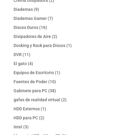
2
Crema Disipadora
2
productos
9
Diademas
9
productos
7
Diademas Gamer
7
productos
16
Discos Duros
16
productos
2
Disipadores de Aire
2
productos
1
Docking y Rack para Discos
1
producto
11
DVR
11
productos
4
El gato
4
productos
1
Equipos de Escritorio
1
producto
10
Fuentes de Poder
10
productos
38
Gabinete para PC
38
productos
2
gafas de realidad virtual
2
productos
1
HDD Externos
1
producto
2
HDD para PC
2
productos
3
Intel
3
productos