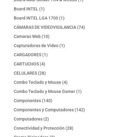
producto
1
Board INTEL
1
producto
1
Board INTEL LGA 1700
1
producto
74
CÁMARAS DE VIDEOVIGILANCIA
74
productos
10
Camaras Web
10
productos
1
Capturadoras de Video
1
producto
1
CARGADORES
1
producto
4
CARTUCHOS
4
productos
28
CELULARES
28
productos
4
Combo Teclado y Mouse
4
productos
1
Combo Teclado y Mouse Gamer
1
producto
140
Componentes
140
productos
142
Componentes y Computadores
142
productos
2
Computadores
2
productos
28
Conectividad y Protección
28
productos