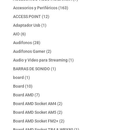
productos
163
Accesorios y Periféricos
163
productos
12
ACCESS POINT
12
productos
1
Adaptador Usb
1
producto
6
AIO
6
productos
28
Audifonos
28
productos
2
Audifonos Gamer
2
productos
1
Audio y Video para Streaming
1
producto
1
BARRAS DE SONIDO
1
producto
1
board
1
producto
10
Board
10
productos
7
Board AMD
7
productos
2
Board AMD Socket AM4
2
productos
2
Board AMD Socket AM5
2
productos
2
Board AMD Socket FM2+
2
productos
1
Board AMD Socket TR4 & WRX80
1