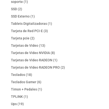
1
soporte
1
producto
2
SSD
2
productos
1
SSD Externo
1
producto
1
Tablets Digitalizadoras
1
producto
3
Tarjeta de Red PCI-E
3
productos
2
Tarjeta pcie
2
productos
13
Tarjetas de Video
13
productos
8
Tarjetas de Video NVIDIA
8
productos
1
Tarjetas de Video RADEON
1
producto
2
Tarjetas de Video RADEON PRO
2
productos
18
Teclados
18
productos
6
Teclados Gamer
6
productos
1
Timon + Pedales
1
producto
1
TPLINK
1
producto
19
Ups
19