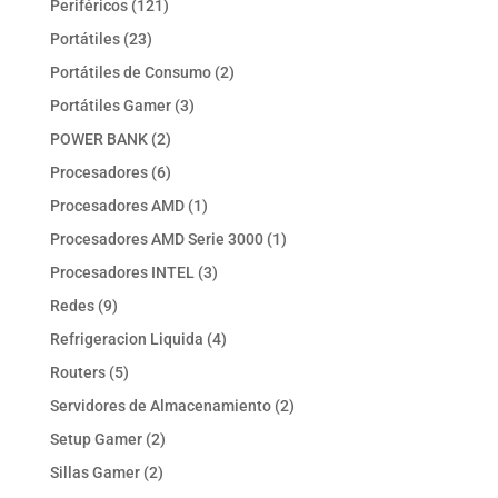
121
Periféricos
121
productos
23
Portátiles
23
productos
2
Portátiles de Consumo
2
productos
3
Portátiles Gamer
3
productos
2
POWER BANK
2
productos
6
Procesadores
6
productos
1
Procesadores AMD
1
producto
1
Procesadores AMD Serie 3000
1
producto
3
Procesadores INTEL
3
productos
9
Redes
9
productos
4
Refrigeracion Liquida
4
productos
5
Routers
5
productos
2
Servidores de Almacenamiento
2
productos
2
Setup Gamer
2
productos
2
Sillas Gamer
2
productos