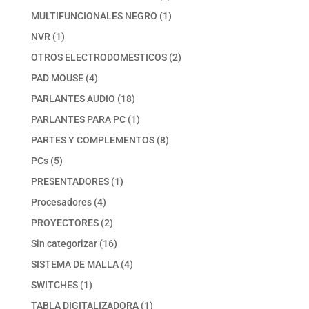
productos
1
MULTIFUNCIONALES NEGRO
1
producto
1
NVR
1
producto
2
OTROS ELECTRODOMESTICOS
2
productos
4
PAD MOUSE
4
productos
18
PARLANTES AUDIO
18
productos
1
PARLANTES PARA PC
1
producto
8
PARTES Y COMPLEMENTOS
8
productos
5
PCs
5
productos
1
PRESENTADORES
1
producto
4
Procesadores
4
productos
2
PROYECTORES
2
productos
16
Sin categorizar
16
productos
4
SISTEMA DE MALLA
4
productos
1
SWITCHES
1
producto
1
TABLA DIGITALIZADORA
1