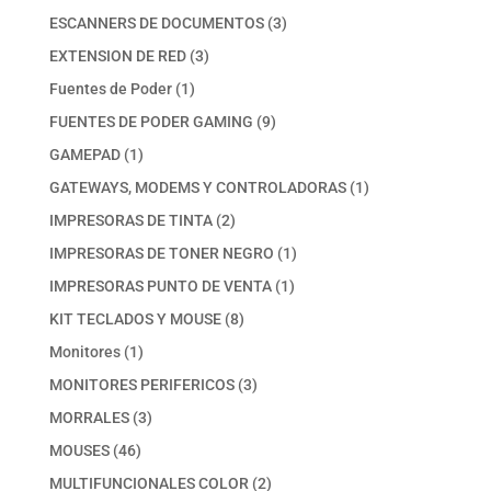
productos
3
ESCANNERS DE DOCUMENTOS
3
productos
3
EXTENSION DE RED
3
productos
1
Fuentes de Poder
1
producto
9
FUENTES DE PODER GAMING
9
productos
1
GAMEPAD
1
producto
1
GATEWAYS, MODEMS Y CONTROLADORAS
1
producto
2
IMPRESORAS DE TINTA
2
productos
1
IMPRESORAS DE TONER NEGRO
1
producto
1
IMPRESORAS PUNTO DE VENTA
1
producto
8
KIT TECLADOS Y MOUSE
8
productos
1
Monitores
1
producto
3
MONITORES PERIFERICOS
3
productos
3
MORRALES
3
productos
46
MOUSES
46
productos
2
MULTIFUNCIONALES COLOR
2