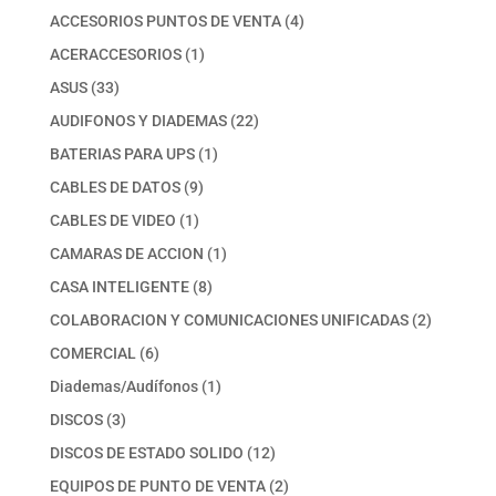
productos
4
ACCESORIOS PUNTOS DE VENTA
4
productos
1
ACERACCESORIOS
1
producto
33
ASUS
33
productos
22
AUDIFONOS Y DIADEMAS
22
productos
1
BATERIAS PARA UPS
1
producto
9
CABLES DE DATOS
9
productos
1
CABLES DE VIDEO
1
producto
1
CAMARAS DE ACCION
1
producto
8
CASA INTELIGENTE
8
productos
2
COLABORACION Y COMUNICACIONES UNIFICADAS
2
productos
6
COMERCIAL
6
productos
1
Diademas/Audífonos
1
producto
3
DISCOS
3
productos
12
DISCOS DE ESTADO SOLIDO
12
productos
2
EQUIPOS DE PUNTO DE VENTA
2