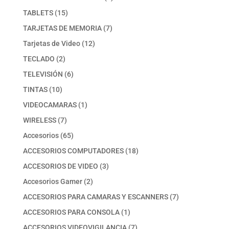
producto
15
TABLETS
15
productos
7
TARJETAS DE MEMORIA
7
productos
12
Tarjetas de Video
12
productos
2
TECLADO
2
productos
6
TELEVISIÓN
6
productos
10
TINTAS
10
productos
1
VIDEOCAMARAS
1
producto
7
WIRELESS
7
productos
65
Accesorios
65
productos
18
ACCESORIOS COMPUTADORES
18
productos
3
ACCESORIOS DE VIDEO
3
productos
2
Accesorios Gamer
2
productos
7
ACCESORIOS PARA CAMARAS Y ESCANNERS
7
productos
1
ACCESORIOS PARA CONSOLA
1
producto
7
ACCESORIOS VIDEOVIGILANCIA
7