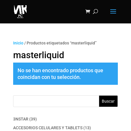
Inicio
/ Productos etiquetados “masterliquid”
masterliquid
No se han encontrado productos que
coincidan con tu selección.
Buscar
39
3NSTAR
39
productos
13
ACCESORIOS CELULARES Y TABLETS
13