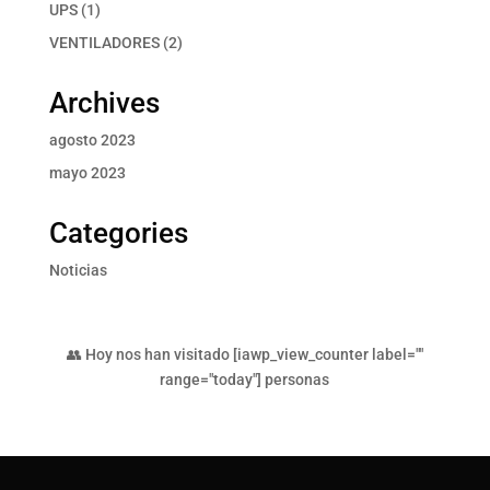
productos
1
UPS
1
producto
2
VENTILADORES
2
productos
Archives
agosto 2023
mayo 2023
Categories
Noticias
👥 Hoy nos han visitado [iawp_view_counter label=""
range="today"] personas