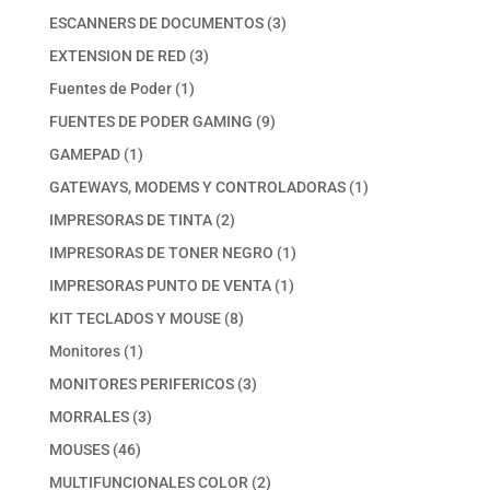
productos
3
ESCANNERS DE DOCUMENTOS
3
productos
3
EXTENSION DE RED
3
productos
1
Fuentes de Poder
1
producto
9
FUENTES DE PODER GAMING
9
productos
1
GAMEPAD
1
producto
1
GATEWAYS, MODEMS Y CONTROLADORAS
1
producto
2
IMPRESORAS DE TINTA
2
productos
1
IMPRESORAS DE TONER NEGRO
1
producto
1
IMPRESORAS PUNTO DE VENTA
1
producto
8
KIT TECLADOS Y MOUSE
8
productos
1
Monitores
1
producto
3
MONITORES PERIFERICOS
3
productos
3
MORRALES
3
productos
46
MOUSES
46
productos
2
MULTIFUNCIONALES COLOR
2