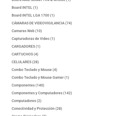
producto
1
Board INTEL
1
producto
1
Board INTEL LGA 1700
1
producto
74
CÁMARAS DE VIDEOVIGILANCIA
74
productos
10
Camaras Web
10
productos
1
Capturadoras de Video
1
producto
1
CARGADORES
1
producto
4
CARTUCHOS
4
productos
28
CELULARES
28
productos
4
Combo Teclado y Mouse
4
productos
1
Combo Teclado y Mouse Gamer
1
producto
140
Componentes
140
productos
142
Componentes y Computadores
142
productos
2
Computadores
2
productos
28
Conectividad y Protección
28
productos