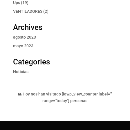
producto
19
Ups
19
productos
2
VENTILADORES
2
productos
Archives
agosto 2023
mayo 2023
Categories
Noticias
👥 Hoy nos han visitado [iawp_view_counter label=""
range="today"] personas