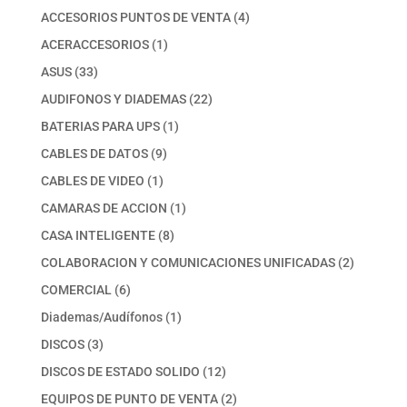
productos
4
ACCESORIOS PUNTOS DE VENTA
4
productos
1
ACERACCESORIOS
1
producto
33
ASUS
33
productos
22
AUDIFONOS Y DIADEMAS
22
productos
1
BATERIAS PARA UPS
1
producto
9
CABLES DE DATOS
9
productos
1
CABLES DE VIDEO
1
producto
1
CAMARAS DE ACCION
1
producto
8
CASA INTELIGENTE
8
productos
2
COLABORACION Y COMUNICACIONES UNIFICADAS
2
productos
6
COMERCIAL
6
productos
1
Diademas/Audífonos
1
producto
3
DISCOS
3
productos
12
DISCOS DE ESTADO SOLIDO
12
productos
2
EQUIPOS DE PUNTO DE VENTA
2