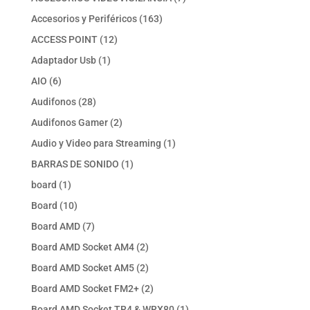
productos
163
Accesorios y Periféricos
163
productos
12
ACCESS POINT
12
productos
1
Adaptador Usb
1
producto
6
AIO
6
productos
28
Audifonos
28
productos
2
Audifonos Gamer
2
productos
1
Audio y Video para Streaming
1
producto
1
BARRAS DE SONIDO
1
producto
1
board
1
producto
10
Board
10
productos
7
Board AMD
7
productos
2
Board AMD Socket AM4
2
productos
2
Board AMD Socket AM5
2
productos
2
Board AMD Socket FM2+
2
productos
1
Board AMD Socket TR4 & WRX80
1