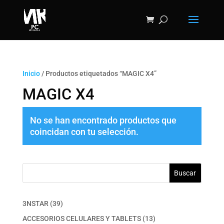
Inicio
/ Productos etiquetados “MAGIC X4”
MAGIC X4
No se han encontrado productos que
coincidan con tu selección.
Buscar
39
3NSTAR
39
productos
13
ACCESORIOS CELULARES Y TABLETS
13