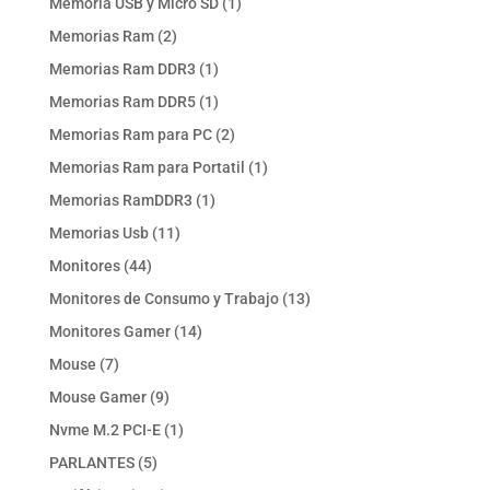
1
Memoria USB y Micro SD
1
producto
2
Memorias Ram
2
productos
1
Memorias Ram DDR3
1
producto
1
Memorias Ram DDR5
1
producto
2
Memorias Ram para PC
2
productos
1
Memorias Ram para Portatil
1
producto
1
Memorias RamDDR3
1
producto
11
Memorias Usb
11
productos
44
Monitores
44
productos
13
Monitores de Consumo y Trabajo
13
productos
14
Monitores Gamer
14
productos
7
Mouse
7
productos
9
Mouse Gamer
9
productos
1
Nvme M.2 PCI-E
1
producto
5
PARLANTES
5
productos