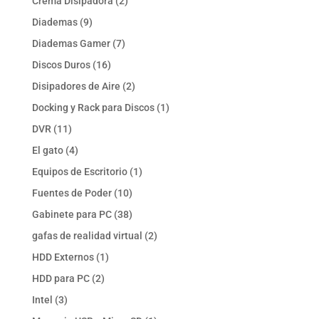
2
Crema Disipadora
2
productos
9
Diademas
9
productos
7
Diademas Gamer
7
productos
16
Discos Duros
16
productos
2
Disipadores de Aire
2
productos
1
Docking y Rack para Discos
1
producto
11
DVR
11
productos
4
El gato
4
productos
1
Equipos de Escritorio
1
producto
10
Fuentes de Poder
10
productos
38
Gabinete para PC
38
productos
2
gafas de realidad virtual
2
productos
1
HDD Externos
1
producto
2
HDD para PC
2
productos
3
Intel
3
productos