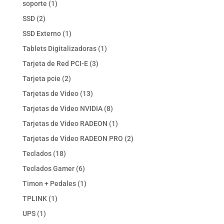
1
soporte
1
producto
2
SSD
2
productos
1
SSD Externo
1
producto
1
Tablets Digitalizadoras
1
producto
3
Tarjeta de Red PCI-E
3
productos
2
Tarjeta pcie
2
productos
13
Tarjetas de Video
13
productos
8
Tarjetas de Video NVIDIA
8
productos
1
Tarjetas de Video RADEON
1
producto
2
Tarjetas de Video RADEON PRO
2
productos
18
Teclados
18
productos
6
Teclados Gamer
6
productos
1
Timon + Pedales
1
producto
1
TPLINK
1
producto
1
UPS
1