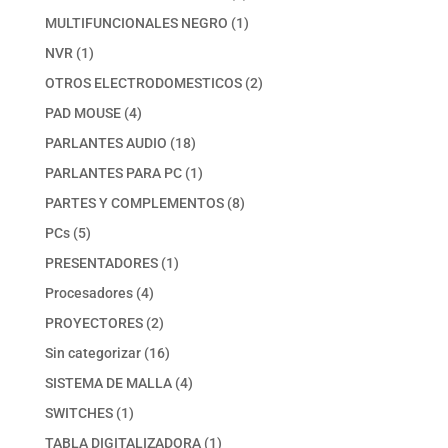
productos
1
MULTIFUNCIONALES NEGRO
1
producto
1
NVR
1
producto
2
OTROS ELECTRODOMESTICOS
2
productos
4
PAD MOUSE
4
productos
18
PARLANTES AUDIO
18
productos
1
PARLANTES PARA PC
1
producto
8
PARTES Y COMPLEMENTOS
8
productos
5
PCs
5
productos
1
PRESENTADORES
1
producto
4
Procesadores
4
productos
2
PROYECTORES
2
productos
16
Sin categorizar
16
productos
4
SISTEMA DE MALLA
4
productos
1
SWITCHES
1
producto
1
TABLA DIGITALIZADORA
1