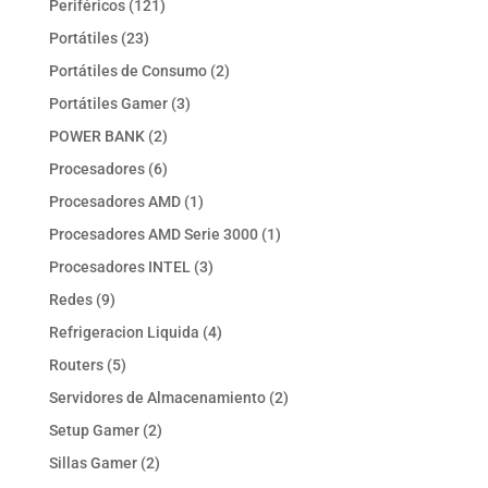
121
Periféricos
121
productos
23
Portátiles
23
productos
2
Portátiles de Consumo
2
productos
3
Portátiles Gamer
3
productos
2
POWER BANK
2
productos
6
Procesadores
6
productos
1
Procesadores AMD
1
producto
1
Procesadores AMD Serie 3000
1
producto
3
Procesadores INTEL
3
productos
9
Redes
9
productos
4
Refrigeracion Liquida
4
productos
5
Routers
5
productos
2
Servidores de Almacenamiento
2
productos
2
Setup Gamer
2
productos
2
Sillas Gamer
2
productos