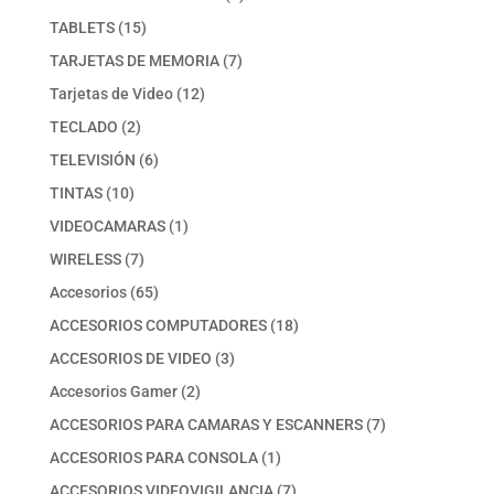
producto
15
TABLETS
15
productos
7
TARJETAS DE MEMORIA
7
productos
12
Tarjetas de Video
12
productos
2
TECLADO
2
productos
6
TELEVISIÓN
6
productos
10
TINTAS
10
productos
1
VIDEOCAMARAS
1
producto
7
WIRELESS
7
productos
65
Accesorios
65
productos
18
ACCESORIOS COMPUTADORES
18
productos
3
ACCESORIOS DE VIDEO
3
productos
2
Accesorios Gamer
2
productos
7
ACCESORIOS PARA CAMARAS Y ESCANNERS
7
productos
1
ACCESORIOS PARA CONSOLA
1
producto
7
ACCESORIOS VIDEOVIGILANCIA
7