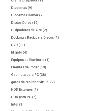
2
Crema Disipadora
2
productos
9
Diademas
9
productos
7
Diademas Gamer
7
productos
16
Discos Duros
16
productos
2
Disipadores de Aire
2
productos
1
Docking y Rack para Discos
1
producto
11
DVR
11
productos
4
El gato
4
productos
1
Equipos de Escritorio
1
producto
10
Fuentes de Poder
10
productos
38
Gabinete para PC
38
productos
2
gafas de realidad virtual
2
productos
1
HDD Externos
1
producto
2
HDD para PC
2
productos
3
Intel
3
productos