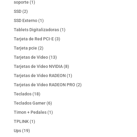
1
soporte
1
producto
2
SSD
2
productos
1
SSD Externo
1
producto
1
Tablets Digitalizadoras
1
producto
3
Tarjeta de Red PCI-E
3
productos
2
Tarjeta pcie
2
productos
13
Tarjetas de Video
13
productos
8
Tarjetas de Video NVIDIA
8
productos
1
Tarjetas de Video RADEON
1
producto
2
Tarjetas de Video RADEON PRO
2
productos
18
Teclados
18
productos
6
Teclados Gamer
6
productos
1
Timon + Pedales
1
producto
1
TPLINK
1
producto
19
Ups
19