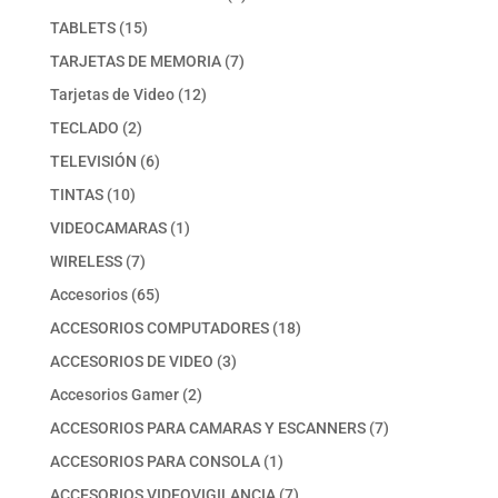
producto
15
TABLETS
15
productos
7
TARJETAS DE MEMORIA
7
productos
12
Tarjetas de Video
12
productos
2
TECLADO
2
productos
6
TELEVISIÓN
6
productos
10
TINTAS
10
productos
1
VIDEOCAMARAS
1
producto
7
WIRELESS
7
productos
65
Accesorios
65
productos
18
ACCESORIOS COMPUTADORES
18
productos
3
ACCESORIOS DE VIDEO
3
productos
2
Accesorios Gamer
2
productos
7
ACCESORIOS PARA CAMARAS Y ESCANNERS
7
productos
1
ACCESORIOS PARA CONSOLA
1
producto
7
ACCESORIOS VIDEOVIGILANCIA
7