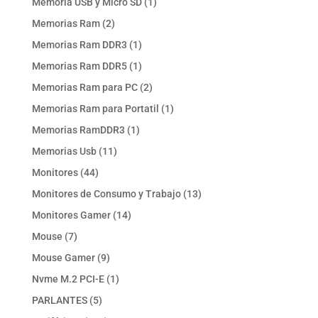
1
Memoria USB y Micro SD
1
producto
2
Memorias Ram
2
productos
1
Memorias Ram DDR3
1
producto
1
Memorias Ram DDR5
1
producto
2
Memorias Ram para PC
2
productos
1
Memorias Ram para Portatil
1
producto
1
Memorias RamDDR3
1
producto
11
Memorias Usb
11
productos
44
Monitores
44
productos
13
Monitores de Consumo y Trabajo
13
productos
14
Monitores Gamer
14
productos
7
Mouse
7
productos
9
Mouse Gamer
9
productos
1
Nvme M.2 PCI-E
1
producto
5
PARLANTES
5
productos