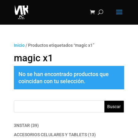
Inicio
/ Productos etiquetados “magic x1”
magic x1
No se han encontrado productos que
coincidan con tu selección.
Buscar
39
3NSTAR
39
productos
13
ACCESORIOS CELULARES Y TABLETS
13