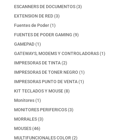
productos
3
ESCANNERS DE DOCUMENTOS
3
productos
3
EXTENSION DE RED
3
productos
1
Fuentes de Poder
1
producto
9
FUENTES DE PODER GAMING
9
productos
1
GAMEPAD
1
producto
1
GATEWAYS, MODEMS Y CONTROLADORAS
1
producto
2
IMPRESORAS DE TINTA
2
productos
1
IMPRESORAS DE TONER NEGRO
1
producto
1
IMPRESORAS PUNTO DE VENTA
1
producto
8
KIT TECLADOS Y MOUSE
8
productos
1
Monitores
1
producto
3
MONITORES PERIFERICOS
3
productos
3
MORRALES
3
productos
46
MOUSES
46
productos
2
MULTIFUNCIONALES COLOR
2