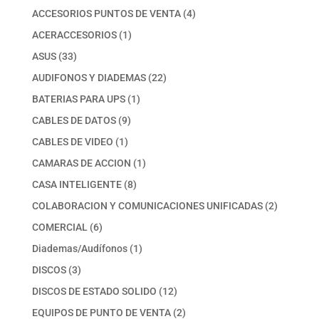
productos
4
ACCESORIOS PUNTOS DE VENTA
4
productos
1
ACERACCESORIOS
1
producto
33
ASUS
33
productos
22
AUDIFONOS Y DIADEMAS
22
productos
1
BATERIAS PARA UPS
1
producto
9
CABLES DE DATOS
9
productos
1
CABLES DE VIDEO
1
producto
1
CAMARAS DE ACCION
1
producto
8
CASA INTELIGENTE
8
productos
2
COLABORACION Y COMUNICACIONES UNIFICADAS
2
productos
6
COMERCIAL
6
productos
1
Diademas/Audífonos
1
producto
3
DISCOS
3
productos
12
DISCOS DE ESTADO SOLIDO
12
productos
2
EQUIPOS DE PUNTO DE VENTA
2