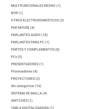
productos
1
MULTIFUNCIONALES NEGRO
1
producto
1
NVR
1
producto
2
OTROS ELECTRODOMESTICOS
2
productos
4
PAD MOUSE
4
productos
18
PARLANTES AUDIO
18
productos
1
PARLANTES PARA PC
1
producto
8
PARTES Y COMPLEMENTOS
8
productos
5
PCs
5
productos
1
PRESENTADORES
1
producto
4
Procesadores
4
productos
2
PROYECTORES
2
productos
16
Sin categorizar
16
productos
4
SISTEMA DE MALLA
4
productos
1
SWITCHES
1
producto
1
TABLA DIGITALIZADORA
1