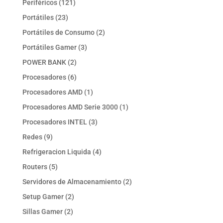
121
Periféricos
121
productos
23
Portátiles
23
productos
2
Portátiles de Consumo
2
productos
3
Portátiles Gamer
3
productos
2
POWER BANK
2
productos
6
Procesadores
6
productos
1
Procesadores AMD
1
producto
1
Procesadores AMD Serie 3000
1
producto
3
Procesadores INTEL
3
productos
9
Redes
9
productos
4
Refrigeracion Liquida
4
productos
5
Routers
5
productos
2
Servidores de Almacenamiento
2
productos
2
Setup Gamer
2
productos
2
Sillas Gamer
2
productos