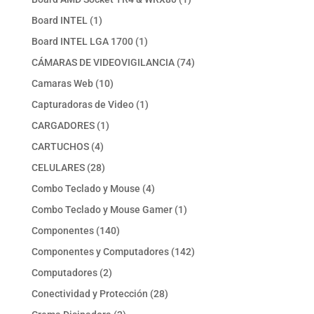
producto
1
Board INTEL
1
producto
1
Board INTEL LGA 1700
1
producto
74
CÁMARAS DE VIDEOVIGILANCIA
74
productos
10
Camaras Web
10
productos
1
Capturadoras de Video
1
producto
1
CARGADORES
1
producto
4
CARTUCHOS
4
productos
28
CELULARES
28
productos
4
Combo Teclado y Mouse
4
productos
1
Combo Teclado y Mouse Gamer
1
producto
140
Componentes
140
productos
142
Componentes y Computadores
142
productos
2
Computadores
2
productos
28
Conectividad y Protección
28
productos