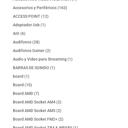
productos
163
Accesorios y Periféricos
163
productos
12
ACCESS POINT
12
productos
1
Adaptador Usb
1
producto
6
AIO
6
productos
28
Audifonos
28
productos
2
Audifonos Gamer
2
productos
1
Audio y Video para Streaming
1
producto
1
BARRAS DE SONIDO
1
producto
1
board
1
producto
10
Board
10
productos
7
Board AMD
7
productos
2
Board AMD Socket AM4
2
productos
2
Board AMD Socket AM5
2
productos
2
Board AMD Socket FM2+
2
productos
1
Board AMD Socket TR4 & WRX80
1