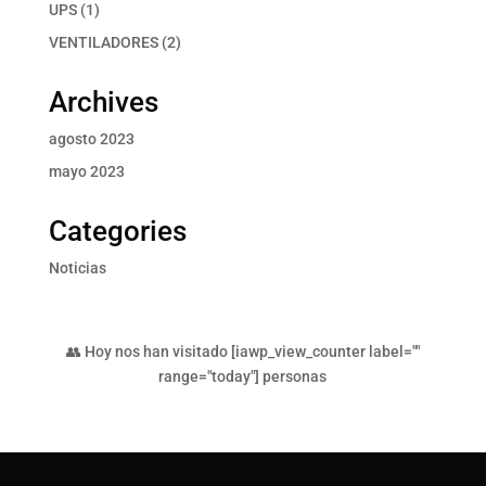
productos
1
UPS
1
producto
2
VENTILADORES
2
productos
Archives
agosto 2023
mayo 2023
Categories
Noticias
👥 Hoy nos han visitado [iawp_view_counter label=""
range="today"] personas