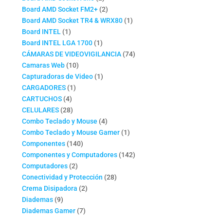
productos
2
Board AMD Socket FM2+
2
productos
1
Board AMD Socket TR4 & WRX80
1
1
producto
Board INTEL
1
producto
1
Board INTEL LGA 1700
1
producto
74
CÁMARAS DE VIDEOVIGILANCIA
74
10
productos
Camaras Web
10
productos
1
Capturadoras de Video
1
1
producto
CARGADORES
1
4
producto
CARTUCHOS
4
productos
28
CELULARES
28
productos
4
Combo Teclado y Mouse
4
productos
1
Combo Teclado y Mouse Gamer
1
140
producto
Componentes
140
productos
142
Componentes y Computadores
142
2
productos
Computadores
2
productos
28
Conectividad y Protección
28
2
productos
Crema Disipadora
2
9
productos
Diademas
9
productos
7
Diademas Gamer
7