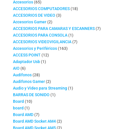
productos
65
Accesorios
65
productos
18
ACCESORIOS COMPUTADORES
18
3
productos
ACCESORIOS DE VIDEO
3
2
productos
Accesorios Gamer
2
productos
7
ACCESORIOS PARA CAMARAS Y ESCANNERS
7
1
productos
ACCESORIOS PARA CONSOLA
1
producto
7
ACCESORIOS VIDEOVIGILANCIA
7
163
productos
Accesorios y Periféricos
163
12
productos
ACCESS POINT
12
1
productos
Adaptador Usb
1
6
producto
AIO
6
productos
28
Audifonos
28
productos
2
Audifonos Gamer
2
productos
1
Audio y Video para Streaming
1
1
producto
BARRAS DE SONIDO
1
10
producto
Board
10
1
productos
board
1
producto
7
Board AMD
7
productos
2
Board AMD Socket AM4
2
productos
2
Board AMD Socket AM5
2