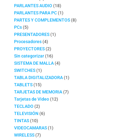
productos
18
PARLANTES AUDIO
18
productos
1
PARLANTES PARA PC
1
producto
8
PARTES Y COMPLEMENTOS
8
5
productos
PCs
5
productos
1
PRESENTADORES
1
4
producto
Procesadores
4
productos
2
PROYECTORES
2
productos
16
Sin categorizar
16
productos
4
SISTEMA DE MALLA
4
1
productos
SWITCHES
1
producto
1
TABLA DIGITALIZADORA
1
15
producto
TABLETS
15
productos
7
TARJETAS DE MEMORIA
7
12
productos
Tarjetas de Video
12
2
productos
TECLADO
2
productos
6
TELEVISIÓN
6
10
productos
TINTAS
10
productos
1
VIDEOCAMARAS
1
7
producto
WIRELESS
7