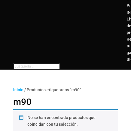
Pr
I
Li
d
pr
Re
tu
ga
Bl
Inicio
/ Productos etiquetados “m90”
m90
No se han encontrado productos que
coincidan con tu selección.