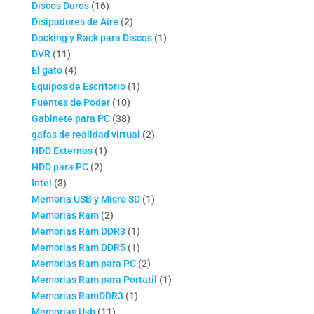
16
productos
Discos Duros
16
productos
2
Disipadores de Aire
2
productos
1
Docking y Rack para Discos
1
11
producto
DVR
11
productos
4
El gato
4
productos
1
Equipos de Escritorio
1
10
producto
Fuentes de Poder
10
productos
38
Gabinete para PC
38
productos
2
gafas de realidad virtual
2
1
productos
HDD Externos
1
2
producto
HDD para PC
2
3
productos
Intel
3
productos
1
Memoria USB y Micro SD
1
2
producto
Memorias Ram
2
productos
1
Memorias Ram DDR3
1
producto
1
Memorias Ram DDR5
1
producto
2
Memorias Ram para PC
2
productos
1
Memorias Ram para Portatil
1
1
producto
Memorias RamDDR3
1
11
producto
Memorias Usb
11