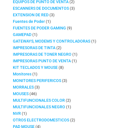
productos
2
EQUIPOS DE PUNTO DE VENTA
2
productos
3
ESCANNERS DE DOCUMENTOS
3
3
productos
EXTENSION DE RED
3
1
productos
Fuentes de Poder
1
producto
9
FUENTES DE PODER GAMING
9
1
productos
GAMEPAD
1
producto
1
GATEWAYS, MODEMS Y CONTROLADORAS
1
2
producto
IMPRESORAS DE TINTA
2
productos
1
IMPRESORAS DE TONER NEGRO
1
1
producto
IMPRESORAS PUNTO DE VENTA
1
8
producto
KIT TECLADOS Y MOUSE
8
1
productos
Monitores
1
producto
3
MONITORES PERIFERICOS
3
3
productos
MORRALES
3
46
productos
MOUSES
46
productos
2
MULTIFUNCIONALES COLOR
2
productos
1
MULTIFUNCIONALES NEGRO
1
1
producto
NVR
1
producto
2
OTROS ELECTRODOMESTICOS
2
4
productos
PAD MOUSE
4