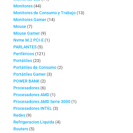
44
productos
Monitores
44
productos
13
Monitores de Consumo y Trabajo
13
14
productos
Monitores Gamer
14
7
productos
Mouse
7
productos
9
Mouse Gamer
9
productos
1
Nvme M.2 PCI-E
1
5
producto
PARLANTES
5
productos
121
Periféricos
121
23
productos
Portátiles
23
productos
2
Portátiles de Consumo
2
3
productos
Portátiles Gamer
3
2
productos
POWER BANK
2
productos
6
Procesadores
6
productos
1
Procesadores AMD
1
producto
1
Procesadores AMD Serie 3000
1
3
producto
Procesadores INTEL
3
9
productos
Redes
9
productos
4
Refrigeracion Liquida
4
5
productos
Routers
5