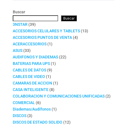
Buscar
Buscar
39
3NSTAR
39
productos
13
ACCESORIOS CELULARES Y TABLETS
13
4
productos
ACCESORIOS PUNTOS DE VENTA
4
1
productos
ACERACCESORIOS
1
33
producto
ASUS
33
productos
22
AUDIFONOS Y DIADEMAS
22
1
productos
BATERIAS PARA UPS
1
9
producto
CABLES DE DATOS
9
1
productos
CABLES DE VIDEO
1
producto
1
CAMARAS DE ACCION
1
8
producto
CASA INTELIGENTE
8
productos
2
COLABORACION Y COMUNICACIONES UNIFICADAS
2
6
productos
COMERCIAL
6
productos
1
Diademas/Audífonos
1
3
producto
DISCOS
3
productos
12
DISCOS DE ESTADO SOLIDO
12