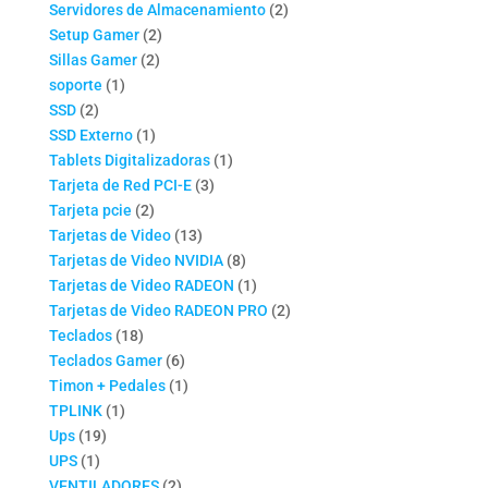
productos
2
Servidores de Almacenamiento
2
2
productos
Setup Gamer
2
2
productos
Sillas Gamer
2
1
productos
soporte
1
2
producto
SSD
2
productos
1
SSD Externo
1
producto
1
Tablets Digitalizadoras
1
3
producto
Tarjeta de Red PCI-E
3
2
productos
Tarjeta pcie
2
productos
13
Tarjetas de Video
13
productos
8
Tarjetas de Video NVIDIA
8
productos
1
Tarjetas de Video RADEON
1
producto
2
Tarjetas de Video RADEON PRO
2
18
productos
Teclados
18
productos
6
Teclados Gamer
6
productos
1
Timon + Pedales
1
1
producto
TPLINK
1
19
producto
Ups
19
1
productos
UPS
1
producto
2
VENTILADORES
2