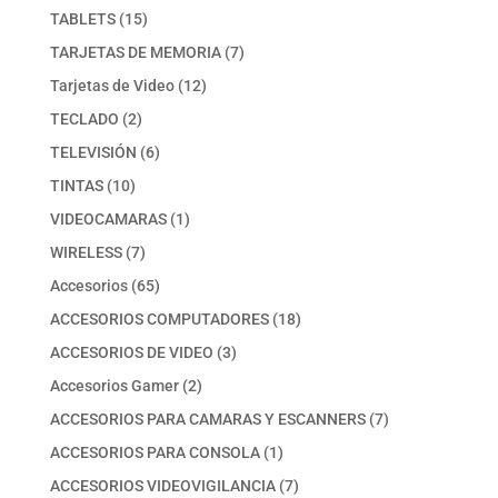
producto
15
TABLETS
15
productos
7
TARJETAS DE MEMORIA
7
productos
12
Tarjetas de Video
12
productos
2
TECLADO
2
productos
6
TELEVISIÓN
6
productos
10
TINTAS
10
productos
1
VIDEOCAMARAS
1
producto
7
WIRELESS
7
productos
65
Accesorios
65
productos
18
ACCESORIOS COMPUTADORES
18
productos
3
ACCESORIOS DE VIDEO
3
productos
2
Accesorios Gamer
2
productos
7
ACCESORIOS PARA CAMARAS Y ESCANNERS
7
productos
1
ACCESORIOS PARA CONSOLA
1
producto
7
ACCESORIOS VIDEOVIGILANCIA
7