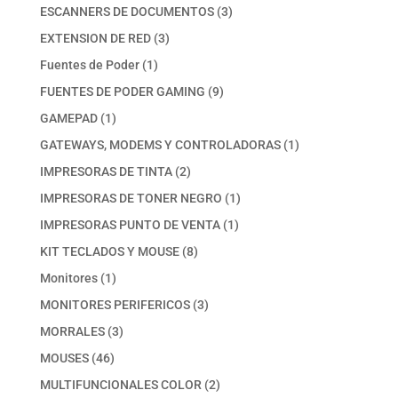
productos
3
ESCANNERS DE DOCUMENTOS
3
productos
3
EXTENSION DE RED
3
productos
1
Fuentes de Poder
1
producto
9
FUENTES DE PODER GAMING
9
productos
1
GAMEPAD
1
producto
1
GATEWAYS, MODEMS Y CONTROLADORAS
1
producto
2
IMPRESORAS DE TINTA
2
productos
1
IMPRESORAS DE TONER NEGRO
1
producto
1
IMPRESORAS PUNTO DE VENTA
1
producto
8
KIT TECLADOS Y MOUSE
8
productos
1
Monitores
1
producto
3
MONITORES PERIFERICOS
3
productos
3
MORRALES
3
productos
46
MOUSES
46
productos
2
MULTIFUNCIONALES COLOR
2