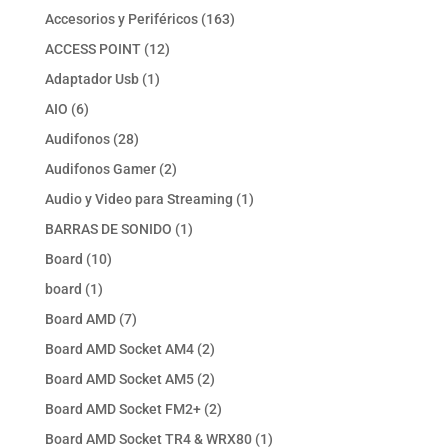
productos
163
Accesorios y Periféricos
163
productos
12
ACCESS POINT
12
productos
1
Adaptador Usb
1
producto
6
AIO
6
productos
28
Audifonos
28
productos
2
Audifonos Gamer
2
productos
1
Audio y Video para Streaming
1
producto
1
BARRAS DE SONIDO
1
producto
10
Board
10
productos
1
board
1
producto
7
Board AMD
7
productos
2
Board AMD Socket AM4
2
productos
2
Board AMD Socket AM5
2
productos
2
Board AMD Socket FM2+
2
productos
1
Board AMD Socket TR4 & WRX80
1