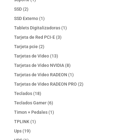
producto
2
SSD
2
productos
1
SSD Externo
1
producto
1
Tablets Digitalizadoras
1
producto
3
Tarjeta de Red PCI-E
3
productos
2
Tarjeta pcie
2
productos
13
Tarjetas de Video
13
productos
8
Tarjetas de Video NVIDIA
8
productos
1
Tarjetas de Video RADEON
1
producto
2
Tarjetas de Video RADEON PRO
2
productos
18
Teclados
18
productos
6
Teclados Gamer
6
productos
1
Timon + Pedales
1
producto
1
TPLINK
1
producto
19
Ups
19
productos
1