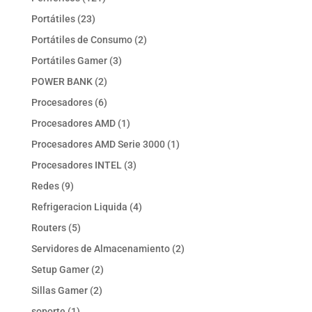
productos
23
Portátiles
23
productos
2
Portátiles de Consumo
2
productos
3
Portátiles Gamer
3
productos
2
POWER BANK
2
productos
6
Procesadores
6
productos
1
Procesadores AMD
1
producto
1
Procesadores AMD Serie 3000
1
producto
3
Procesadores INTEL
3
productos
9
Redes
9
productos
4
Refrigeracion Liquida
4
productos
5
Routers
5
productos
2
Servidores de Almacenamiento
2
productos
2
Setup Gamer
2
productos
2
Sillas Gamer
2
productos
1
soporte
1