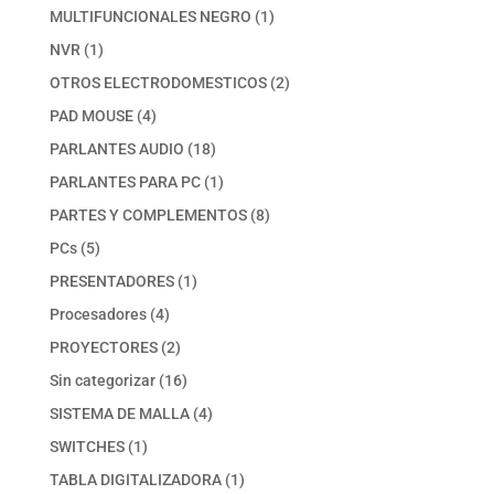
productos
1
MULTIFUNCIONALES NEGRO
1
producto
1
NVR
1
producto
2
OTROS ELECTRODOMESTICOS
2
productos
4
PAD MOUSE
4
productos
18
PARLANTES AUDIO
18
productos
1
PARLANTES PARA PC
1
producto
8
PARTES Y COMPLEMENTOS
8
productos
5
PCs
5
productos
1
PRESENTADORES
1
producto
4
Procesadores
4
productos
2
PROYECTORES
2
productos
16
Sin categorizar
16
productos
4
SISTEMA DE MALLA
4
productos
1
SWITCHES
1
producto
1
TABLA DIGITALIZADORA
1