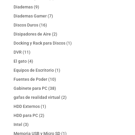
productos
9
Diademas
9
productos
7
Diademas Gamer
7
productos
16
Discos Duros
16
productos
2
Disipadores de Aire
2
productos
1
Docking y Rack para Discos
1
producto
11
DVR
11
productos
4
El gato
4
productos
1
Equipos de Escritorio
1
producto
10
Fuentes de Poder
10
productos
38
Gabinete para PC
38
productos
2
gafas de realidad virtual
2
productos
1
HDD Externos
1
producto
2
HDD para PC
2
productos
3
Intel
3
productos
1
Memoria USB y Micro SD
1