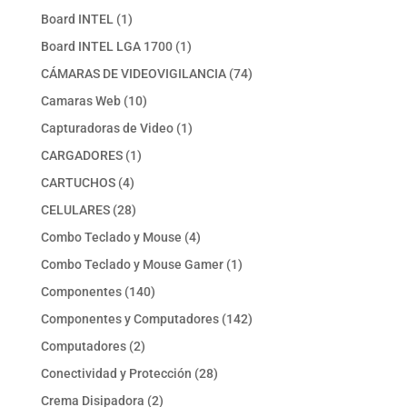
producto
1
Board INTEL
1
producto
1
Board INTEL LGA 1700
1
producto
74
CÁMARAS DE VIDEOVIGILANCIA
74
productos
10
Camaras Web
10
productos
1
Capturadoras de Video
1
producto
1
CARGADORES
1
producto
4
CARTUCHOS
4
productos
28
CELULARES
28
productos
4
Combo Teclado y Mouse
4
productos
1
Combo Teclado y Mouse Gamer
1
producto
140
Componentes
140
productos
142
Componentes y Computadores
142
productos
2
Computadores
2
productos
28
Conectividad y Protección
28
productos
2
Crema Disipadora
2