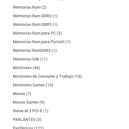
producto
2
Memorias Ram
2
productos
1
Memorias Ram DDR3
1
producto
1
Memorias Ram DDR5
1
producto
2
Memorias Ram para PC
2
productos
1
Memorias Ram para Portatil
1
producto
1
Memorias RamDDR3
1
producto
11
Memorias Usb
11
productos
44
Monitores
44
productos
13
Monitores de Consumo y Trabajo
13
productos
14
Monitores Gamer
14
productos
7
Mouse
7
productos
9
Mouse Gamer
9
productos
1
Nvme M.2 PCI-E
1
producto
5
PARLANTES
5
productos
121
Periféricos
121