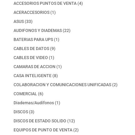
productos
4
ACCESORIOS PUNTOS DE VENTA
4
productos
1
ACERACCESORIOS
1
producto
33
ASUS
33
productos
22
AUDIFONOS Y DIADEMAS
22
productos
1
BATERIAS PARA UPS
1
producto
9
CABLES DE DATOS
9
productos
1
CABLES DE VIDEO
1
producto
1
CAMARAS DE ACCION
1
producto
8
CASA INTELIGENTE
8
productos
2
COLABORACION Y COMUNICACIONES UNIFICADAS
2
productos
6
COMERCIAL
6
productos
1
Diademas/Audífonos
1
producto
3
DISCOS
3
productos
12
DISCOS DE ESTADO SOLIDO
12
productos
2
EQUIPOS DE PUNTO DE VENTA
2