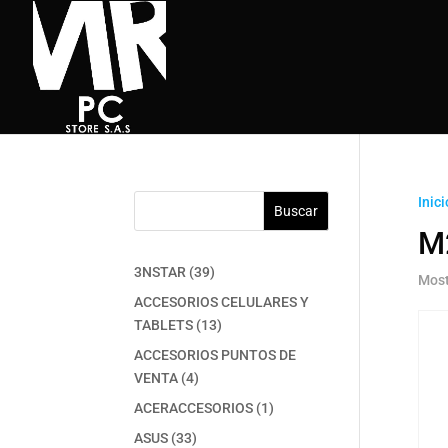
Inici
Buscar
M
39
3NSTAR
39
Most
productos
ACCESORIOS CELULARES Y
13
TABLETS
13
productos
ACCESORIOS PUNTOS DE
4
VENTA
4
productos
1
ACERACCESORIOS
1
producto
33
ASUS
33