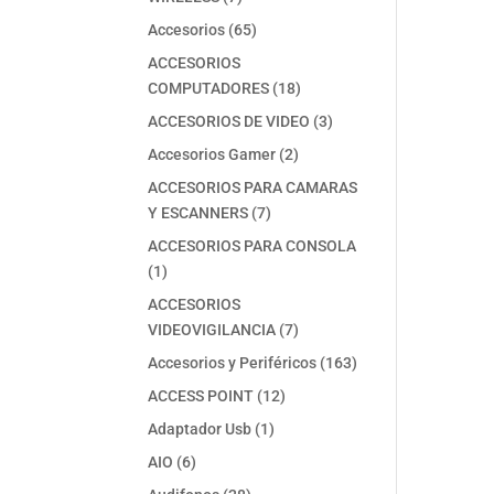
productos
65
Accesorios
65
productos
ACCESORIOS
18
COMPUTADORES
18
productos
3
ACCESORIOS DE VIDEO
3
productos
2
Accesorios Gamer
2
productos
ACCESORIOS PARA CAMARAS
7
Y ESCANNERS
7
productos
ACCESORIOS PARA CONSOLA
1
1
producto
ACCESORIOS
7
VIDEOVIGILANCIA
7
productos
163
Accesorios y Periféricos
163
productos
12
ACCESS POINT
12
productos
1
Adaptador Usb
1
producto
6
AIO
6
productos