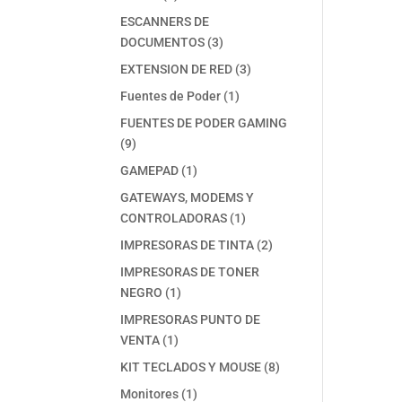
productos
ESCANNERS DE
3
DOCUMENTOS
3
productos
3
EXTENSION DE RED
3
productos
1
Fuentes de Poder
1
producto
FUENTES DE PODER GAMING
9
9
productos
1
GAMEPAD
1
producto
GATEWAYS, MODEMS Y
1
CONTROLADORAS
1
producto
2
IMPRESORAS DE TINTA
2
productos
IMPRESORAS DE TONER
1
NEGRO
1
producto
IMPRESORAS PUNTO DE
1
VENTA
1
producto
8
KIT TECLADOS Y MOUSE
8
productos
1
Monitores
1