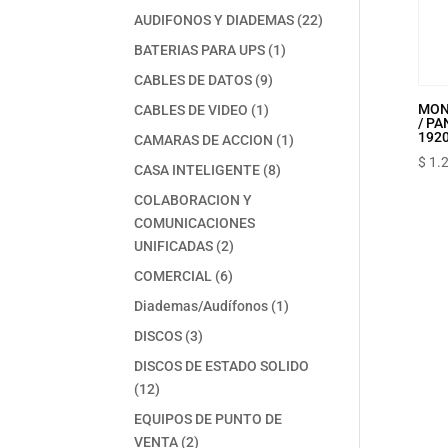
productos
22
AUDIFONOS Y DIADEMAS
22
productos
1
BATERIAS PARA UPS
1
producto
9
CABLES DE DATOS
9
productos
1
MON
CABLES DE VIDEO
1
/ PA
producto
192
1
CAMARAS DE ACCION
1
producto
$
1.
8
CASA INTELIGENTE
8
productos
COLABORACION Y
COMUNICACIONES
2
UNIFICADAS
2
productos
6
COMERCIAL
6
productos
1
Diademas/Audífonos
1
producto
3
DISCOS
3
productos
DISCOS DE ESTADO SOLIDO
12
12
productos
EQUIPOS DE PUNTO DE
2
VENTA
2