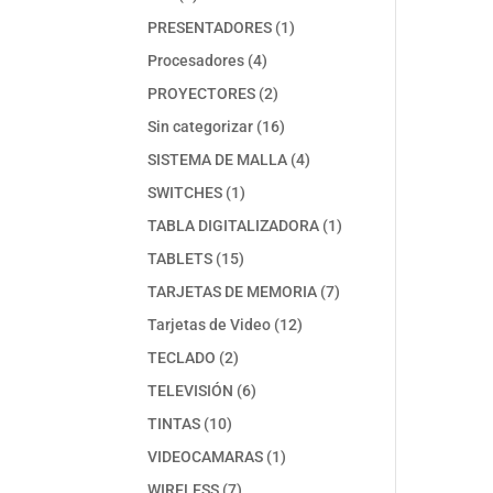
productos
1
PRESENTADORES
1
producto
4
Procesadores
4
productos
2
PROYECTORES
2
productos
16
Sin categorizar
16
productos
4
SISTEMA DE MALLA
4
productos
1
SWITCHES
1
producto
1
TABLA DIGITALIZADORA
1
producto
15
TABLETS
15
productos
7
TARJETAS DE MEMORIA
7
productos
12
Tarjetas de Video
12
productos
2
TECLADO
2
productos
6
TELEVISIÓN
6
productos
10
TINTAS
10
productos
1
VIDEOCAMARAS
1
producto
7
WIRELESS
7