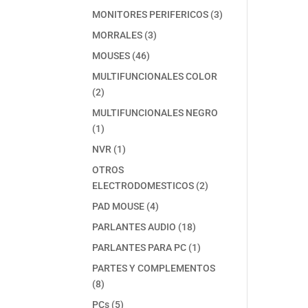
producto
3
MONITORES PERIFERICOS
3
productos
3
MORRALES
3
productos
46
MOUSES
46
productos
MULTIFUNCIONALES COLOR
2
2
productos
MULTIFUNCIONALES NEGRO
1
1
producto
1
NVR
1
producto
OTROS
2
ELECTRODOMESTICOS
2
productos
4
PAD MOUSE
4
productos
18
PARLANTES AUDIO
18
productos
1
PARLANTES PARA PC
1
producto
PARTES Y COMPLEMENTOS
8
8
productos
5
PCs
5