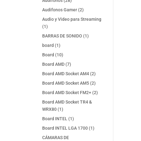
28
Audifonos
28
productos
2
Audifonos Gamer
2
productos
Audio y Video para Streaming
1
1
producto
1
BARRAS DE SONIDO
1
producto
1
board
1
producto
10
Board
10
productos
7
Board AMD
7
productos
2
Board AMD Socket AM4
2
productos
2
Board AMD Socket AM5
2
productos
2
Board AMD Socket FM2+
2
productos
Board AMD Socket TR4 &
1
WRX80
1
producto
1
Board INTEL
1
producto
1
Board INTEL LGA 1700
1
producto
CÁMARAS DE