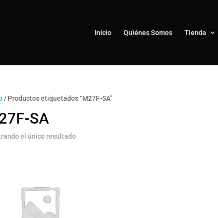
Inicio
Quiénes Somos
Tienda
o
/ Productos etiquetados “M27F-SA”
27F-SA
rando el único resultado