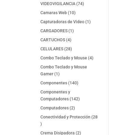
74
VIDEOVIGILANCIA
74
productos
10
Camaras Web
10
productos
1
Capturadoras de Video
1
producto
1
CARGADORES
1
producto
4
CARTUCHOS
4
productos
28
CELULARES
28
productos
4
Combo Teclado y Mouse
4
productos
Combo Teclado y Mouse
1
Gamer
1
producto
140
Componentes
140
productos
Componentes y
142
Computadores
142
productos
2
Computadores
2
productos
Conectividad y Protección
28
28
productos
2
Crema Disipadora
2