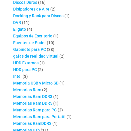
16
productos
Discos Duros
16
productos
2
Disipadores de Aire
2
productos
1
Docking y Rack para Discos
1
11
producto
DVR
11
productos
4
El gato
4
productos
1
Equipos de Escritorio
1
10
producto
Fuentes de Poder
10
productos
38
Gabinete para PC
38
productos
2
gafas de realidad virtual
2
1
productos
HDD Externos
1
2
producto
HDD para PC
2
3
productos
Intel
3
productos
1
Memoria USB y Micro SD
1
2
producto
Memorias Ram
2
productos
1
Memorias Ram DDR3
1
producto
1
Memorias Ram DDR5
1
producto
2
Memorias Ram para PC
2
productos
1
Memorias Ram para Portatil
1
1
producto
Memorias RamDDR3
1
11
producto
Memorias Usb
11