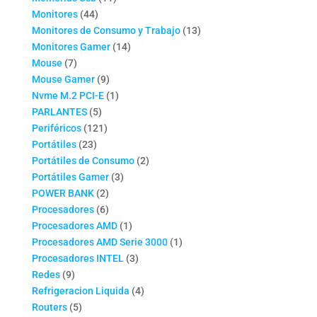
44
productos
Monitores
44
productos
13
Monitores de Consumo y Trabajo
13
14
productos
Monitores Gamer
14
7
productos
Mouse
7
productos
9
Mouse Gamer
9
productos
1
Nvme M.2 PCI-E
1
5
producto
PARLANTES
5
productos
121
Periféricos
121
23
productos
Portátiles
23
productos
2
Portátiles de Consumo
2
3
productos
Portátiles Gamer
3
2
productos
POWER BANK
2
productos
6
Procesadores
6
productos
1
Procesadores AMD
1
producto
1
Procesadores AMD Serie 3000
1
3
producto
Procesadores INTEL
3
9
productos
Redes
9
productos
4
Refrigeracion Liquida
4
5
productos
Routers
5