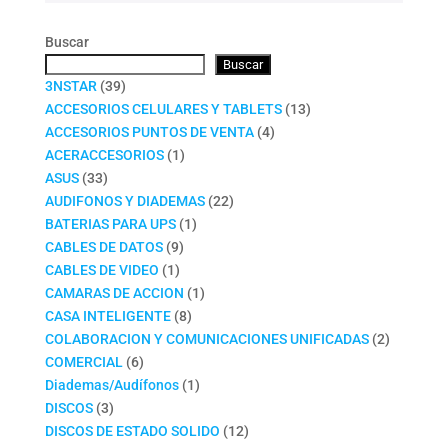
Buscar
Buscar
39
3NSTAR
39
productos
13
ACCESORIOS CELULARES Y TABLETS
13
4
productos
ACCESORIOS PUNTOS DE VENTA
4
1
productos
ACERACCESORIOS
1
33
producto
ASUS
33
productos
22
AUDIFONOS Y DIADEMAS
22
1
productos
BATERIAS PARA UPS
1
9
producto
CABLES DE DATOS
9
1
productos
CABLES DE VIDEO
1
producto
1
CAMARAS DE ACCION
1
8
producto
CASA INTELIGENTE
8
productos
2
COLABORACION Y COMUNICACIONES UNIFICADAS
2
6
productos
COMERCIAL
6
productos
1
Diademas/Audífonos
1
3
producto
DISCOS
3
productos
12
DISCOS DE ESTADO SOLIDO
12