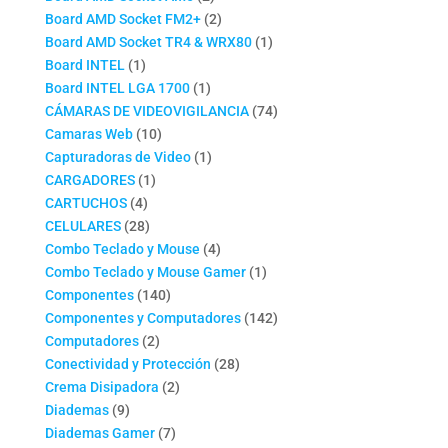
productos
2
Board AMD Socket FM2+
2
productos
1
Board AMD Socket TR4 & WRX80
1
1
producto
Board INTEL
1
producto
1
Board INTEL LGA 1700
1
producto
74
CÁMARAS DE VIDEOVIGILANCIA
74
10
productos
Camaras Web
10
productos
1
Capturadoras de Video
1
1
producto
CARGADORES
1
4
producto
CARTUCHOS
4
productos
28
CELULARES
28
productos
4
Combo Teclado y Mouse
4
productos
1
Combo Teclado y Mouse Gamer
1
140
producto
Componentes
140
productos
142
Componentes y Computadores
142
2
productos
Computadores
2
productos
28
Conectividad y Protección
28
2
productos
Crema Disipadora
2
9
productos
Diademas
9
productos
7
Diademas Gamer
7