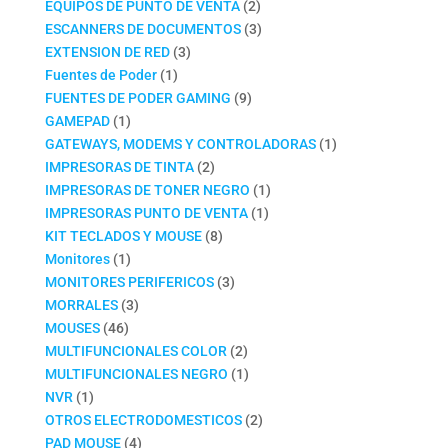
productos
2
EQUIPOS DE PUNTO DE VENTA
2
productos
3
ESCANNERS DE DOCUMENTOS
3
3
productos
EXTENSION DE RED
3
1
productos
Fuentes de Poder
1
producto
9
FUENTES DE PODER GAMING
9
1
productos
GAMEPAD
1
producto
1
GATEWAYS, MODEMS Y CONTROLADORAS
1
2
producto
IMPRESORAS DE TINTA
2
productos
1
IMPRESORAS DE TONER NEGRO
1
1
producto
IMPRESORAS PUNTO DE VENTA
1
8
producto
KIT TECLADOS Y MOUSE
8
1
productos
Monitores
1
producto
3
MONITORES PERIFERICOS
3
3
productos
MORRALES
3
46
productos
MOUSES
46
productos
2
MULTIFUNCIONALES COLOR
2
productos
1
MULTIFUNCIONALES NEGRO
1
1
producto
NVR
1
producto
2
OTROS ELECTRODOMESTICOS
2
4
productos
PAD MOUSE
4