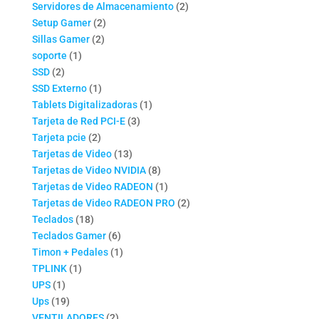
productos
2
Servidores de Almacenamiento
2
2
productos
Setup Gamer
2
2
productos
Sillas Gamer
2
1
productos
soporte
1
2
producto
SSD
2
productos
1
SSD Externo
1
producto
1
Tablets Digitalizadoras
1
3
producto
Tarjeta de Red PCI-E
3
2
productos
Tarjeta pcie
2
productos
13
Tarjetas de Video
13
productos
8
Tarjetas de Video NVIDIA
8
productos
1
Tarjetas de Video RADEON
1
producto
2
Tarjetas de Video RADEON PRO
2
18
productos
Teclados
18
productos
6
Teclados Gamer
6
productos
1
Timon + Pedales
1
1
producto
TPLINK
1
1
producto
UPS
1
producto
19
Ups
19
productos
2
VENTILADORES
2