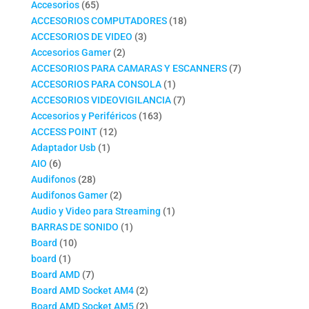
productos
65
Accesorios
65
productos
18
ACCESORIOS COMPUTADORES
18
3
productos
ACCESORIOS DE VIDEO
3
2
productos
Accesorios Gamer
2
productos
7
ACCESORIOS PARA CAMARAS Y ESCANNERS
7
1
productos
ACCESORIOS PARA CONSOLA
1
producto
7
ACCESORIOS VIDEOVIGILANCIA
7
163
productos
Accesorios y Periféricos
163
12
productos
ACCESS POINT
12
1
productos
Adaptador Usb
1
6
producto
AIO
6
productos
28
Audifonos
28
productos
2
Audifonos Gamer
2
productos
1
Audio y Video para Streaming
1
1
producto
BARRAS DE SONIDO
1
10
producto
Board
10
1
productos
board
1
producto
7
Board AMD
7
productos
2
Board AMD Socket AM4
2
productos
2
Board AMD Socket AM5
2