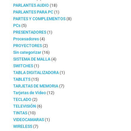
productos
18
PARLANTES AUDIO
18
productos
1
PARLANTES PARA PC
1
producto
8
PARTES Y COMPLEMENTOS
8
5
productos
PCs
5
productos
1
PRESENTADORES
1
4
producto
Procesadores
4
productos
2
PROYECTORES
2
productos
16
Sin categorizar
16
productos
4
SISTEMA DE MALLA
4
1
productos
SWITCHES
1
producto
1
TABLA DIGITALIZADORA
1
15
producto
TABLETS
15
productos
7
TARJETAS DE MEMORIA
7
12
productos
Tarjetas de Video
12
2
productos
TECLADO
2
productos
6
TELEVISIÓN
6
10
productos
TINTAS
10
productos
1
VIDEOCAMARAS
1
7
producto
WIRELESS
7