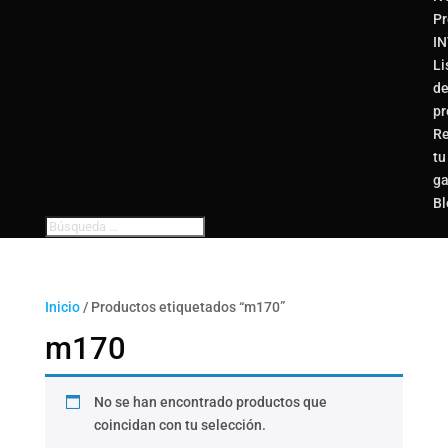
Pr
I
Li
d
pr
Re
tu
ga
Bl
Inicio
/ Productos etiquetados “m170”
m170
No se han encontrado productos que
coincidan con tu selección.