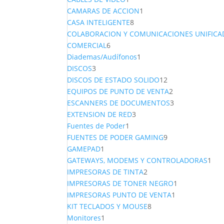
producto
1
CAMARAS DE ACCION
1
8
producto
CASA INTELIGENTE
8
productos
COLABORACION Y COMUNICACIONES UNIFICA
6
COMERCIAL
6
productos
1
Diademas/Audífonos
1
3
producto
DISCOS
3
productos
12
DISCOS DE ESTADO SOLIDO
12
productos
2
EQUIPOS DE PUNTO DE VENTA
2
productos
3
ESCANNERS DE DOCUMENTOS
3
3
productos
EXTENSION DE RED
3
1
productos
Fuentes de Poder
1
producto
9
FUENTES DE PODER GAMING
9
1
productos
GAMEPAD
1
producto
1
GATEWAYS, MODEMS Y CONTROLADORAS
1
2
pro
IMPRESORAS DE TINTA
2
productos
1
IMPRESORAS DE TONER NEGRO
1
1
producto
IMPRESORAS PUNTO DE VENTA
1
8
producto
KIT TECLADOS Y MOUSE
8
1
productos
Monitores
1