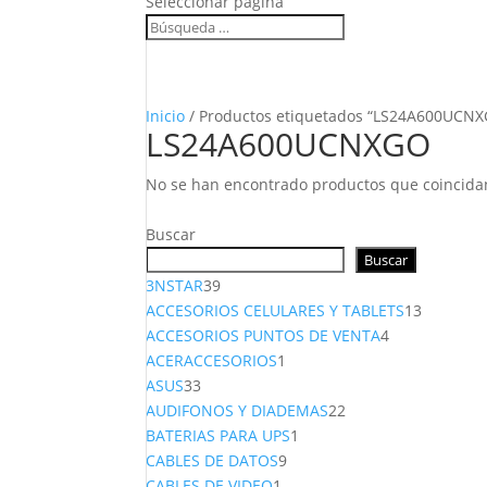
Seleccionar página
Inicio
/ Productos etiquetados “LS24A600UCN
LS24A600UCNXGO
No se han encontrado productos que coincidan
Buscar
Buscar
39
3NSTAR
39
productos
13
ACCESORIOS CELULARES Y TABLETS
13
4
producto
ACCESORIOS PUNTOS DE VENTA
4
1
productos
ACERACCESORIOS
1
33
producto
ASUS
33
productos
22
AUDIFONOS Y DIADEMAS
22
1
productos
BATERIAS PARA UPS
1
9
producto
CABLES DE DATOS
9
1
productos
CABLES DE VIDEO
1