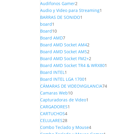
productos
2
Audifonos Gamer
2
productos
1
Audio y Video para Streaming
1
1
producto
BARRAS DE SONIDO
1
1
producto
board
1
producto
10
Board
10
productos
7
Board AMD
7
productos
2
Board AMD Socket AM4
2
productos
2
Board AMD Socket AM5
2
productos
2
Board AMD Socket FM2+
2
productos
1
Board AMD Socket TR4 & WRX80
1
1
producto
Board INTEL
1
producto
1
Board INTEL LGA 1700
1
producto
74
CÁMARAS DE VIDEOVIGILANCIA
74
10
productos
Camaras Web
10
productos
1
Capturadoras de Video
1
1
producto
CARGADORES
1
4
producto
CARTUCHOS
4
productos
28
CELULARES
28
productos
4
Combo Teclado y Mouse
4
productos
1