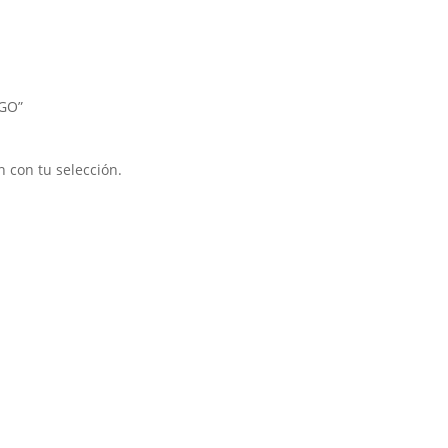
XGO”
 con tu selección.
s