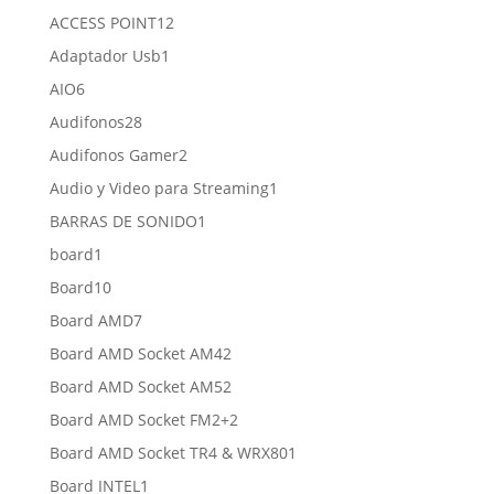
productos
12
ACCESS POINT
12
productos
1
Adaptador Usb
1
producto
6
AIO
6
productos
28
Audifonos
28
productos
2
Audifonos Gamer
2
productos
1
Audio y Video para Streaming
1
producto
1
BARRAS DE SONIDO
1
producto
1
board
1
producto
10
Board
10
productos
7
Board AMD
7
productos
2
Board AMD Socket AM4
2
productos
2
Board AMD Socket AM5
2
productos
2
Board AMD Socket FM2+
2
productos
1
Board AMD Socket TR4 & WRX80
1
producto
1
Board INTEL
1