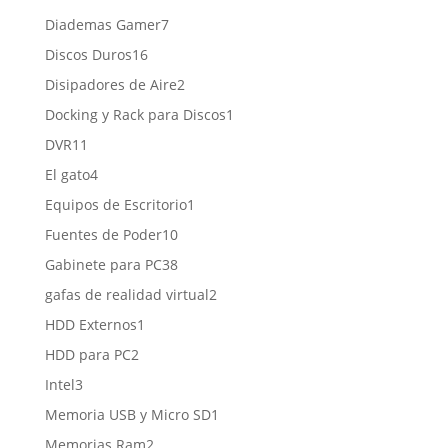
productos
7
Diademas Gamer
7
productos
16
Discos Duros
16
productos
2
Disipadores de Aire
2
productos
1
Docking y Rack para Discos
1
producto
11
DVR
11
productos
4
El gato
4
productos
1
Equipos de Escritorio
1
producto
10
Fuentes de Poder
10
productos
38
Gabinete para PC
38
productos
2
gafas de realidad virtual
2
productos
1
HDD Externos
1
producto
2
HDD para PC
2
productos
3
Intel
3
productos
1
Memoria USB y Micro SD
1
producto
2
Memorias Ram
2