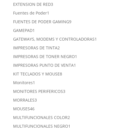
productos
3
EXTENSION DE RED
3
productos
1
Fuentes de Poder
1
producto
9
FUENTES DE PODER GAMING
9
productos
1
GAMEPAD
1
producto
1
GATEWAYS, MODEMS Y CONTROLADORAS
1
producto
2
IMPRESORAS DE TINTA
2
productos
1
IMPRESORAS DE TONER NEGRO
1
producto
1
IMPRESORAS PUNTO DE VENTA
1
producto
8
KIT TECLADOS Y MOUSE
8
productos
1
Monitores
1
producto
3
MONITORES PERIFERICOS
3
productos
3
MORRALES
3
productos
46
MOUSES
46
productos
2
MULTIFUNCIONALES COLOR
2
productos
1
MULTIFUNCIONALES NEGRO
1