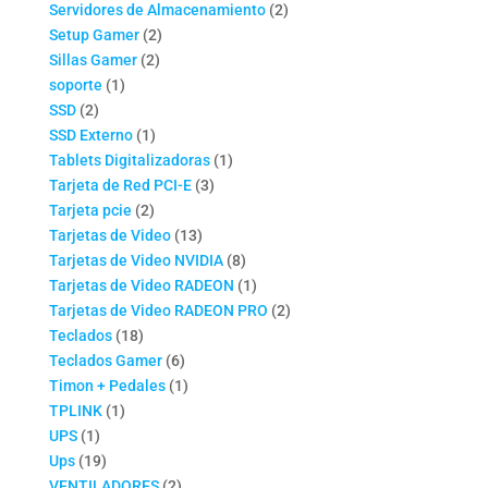
productos
2
Servidores de Almacenamiento
2
2
productos
Setup Gamer
2
2
productos
Sillas Gamer
2
1
productos
soporte
1
2
producto
SSD
2
productos
1
SSD Externo
1
producto
1
Tablets Digitalizadoras
1
3
producto
Tarjeta de Red PCI-E
3
2
productos
Tarjeta pcie
2
productos
13
Tarjetas de Video
13
productos
8
Tarjetas de Video NVIDIA
8
productos
1
Tarjetas de Video RADEON
1
producto
2
Tarjetas de Video RADEON PRO
2
18
productos
Teclados
18
productos
6
Teclados Gamer
6
productos
1
Timon + Pedales
1
1
producto
TPLINK
1
1
producto
UPS
1
producto
19
Ups
19
productos
2
VENTILADORES
2