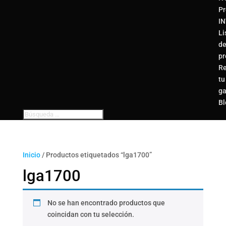
Pr
I
Li
d
pr
Re
tu
ga
Bl
Inicio
/ Productos etiquetados “lga1700”
lga1700
No se han encontrado productos que
coincidan con tu selección.