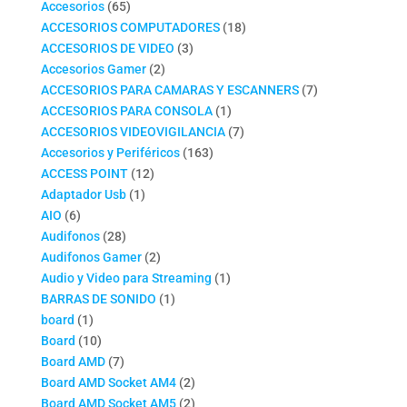
productos
65
Accesorios
65
productos
18
ACCESORIOS COMPUTADORES
18
3
productos
ACCESORIOS DE VIDEO
3
2
productos
Accesorios Gamer
2
productos
7
ACCESORIOS PARA CAMARAS Y ESCANNERS
7
1
productos
ACCESORIOS PARA CONSOLA
1
producto
7
ACCESORIOS VIDEOVIGILANCIA
7
163
productos
Accesorios y Periféricos
163
12
productos
ACCESS POINT
12
1
productos
Adaptador Usb
1
6
producto
AIO
6
productos
28
Audifonos
28
productos
2
Audifonos Gamer
2
productos
1
Audio y Video para Streaming
1
1
producto
BARRAS DE SONIDO
1
1
producto
board
1
producto
10
Board
10
productos
7
Board AMD
7
productos
2
Board AMD Socket AM4
2
productos
2
Board AMD Socket AM5
2