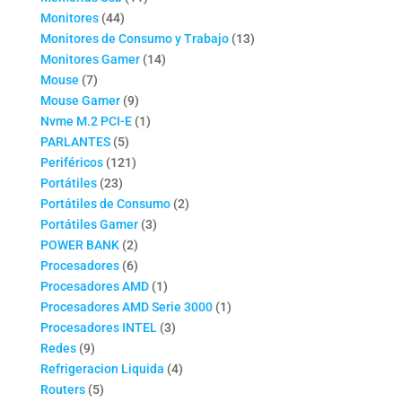
44
productos
Monitores
44
productos
13
Monitores de Consumo y Trabajo
13
14
productos
Monitores Gamer
14
7
productos
Mouse
7
productos
9
Mouse Gamer
9
productos
1
Nvme M.2 PCI-E
1
5
producto
PARLANTES
5
productos
121
Periféricos
121
23
productos
Portátiles
23
productos
2
Portátiles de Consumo
2
3
productos
Portátiles Gamer
3
2
productos
POWER BANK
2
productos
6
Procesadores
6
productos
1
Procesadores AMD
1
producto
1
Procesadores AMD Serie 3000
1
3
producto
Procesadores INTEL
3
9
productos
Redes
9
productos
4
Refrigeracion Liquida
4
5
productos
Routers
5