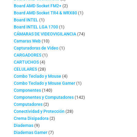
productos
2
Board AMD Socket FM2+
2
productos
1
Board AMD Socket TR4 & WRX80
1
1
producto
Board INTEL
1
producto
1
Board INTEL LGA 1700
1
producto
74
CÁMARAS DE VIDEOVIGILANCIA
74
10
productos
Camaras Web
10
productos
1
Capturadoras de Video
1
1
producto
CARGADORES
1
4
producto
CARTUCHOS
4
productos
28
CELULARES
28
productos
4
Combo Teclado y Mouse
4
productos
1
Combo Teclado y Mouse Gamer
1
140
producto
Componentes
140
productos
142
Componentes y Computadores
142
2
productos
Computadores
2
productos
28
Conectividad y Protección
28
2
productos
Crema Disipadora
2
9
productos
Diademas
9
productos
7
Diademas Gamer
7