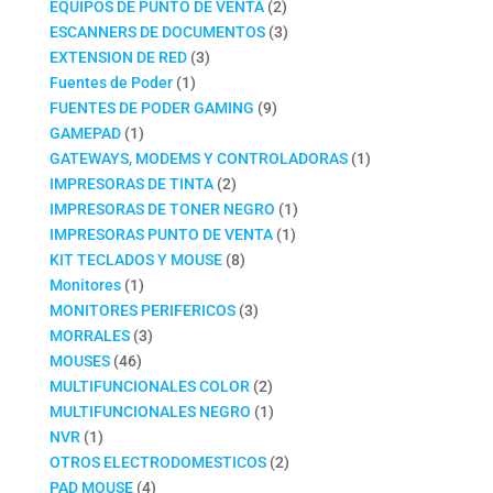
productos
2
EQUIPOS DE PUNTO DE VENTA
2
productos
3
ESCANNERS DE DOCUMENTOS
3
3
productos
EXTENSION DE RED
3
1
productos
Fuentes de Poder
1
producto
9
FUENTES DE PODER GAMING
9
1
productos
GAMEPAD
1
producto
1
GATEWAYS, MODEMS Y CONTROLADORAS
1
2
producto
IMPRESORAS DE TINTA
2
productos
1
IMPRESORAS DE TONER NEGRO
1
1
producto
IMPRESORAS PUNTO DE VENTA
1
8
producto
KIT TECLADOS Y MOUSE
8
1
productos
Monitores
1
producto
3
MONITORES PERIFERICOS
3
3
productos
MORRALES
3
46
productos
MOUSES
46
productos
2
MULTIFUNCIONALES COLOR
2
productos
1
MULTIFUNCIONALES NEGRO
1
1
producto
NVR
1
producto
2
OTROS ELECTRODOMESTICOS
2
4
productos
PAD MOUSE
4