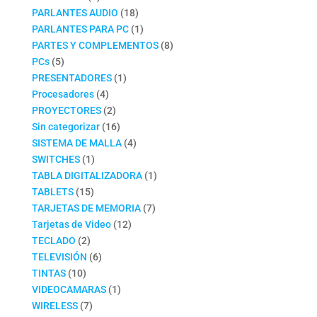
productos
18
PARLANTES AUDIO
18
productos
1
PARLANTES PARA PC
1
producto
8
PARTES Y COMPLEMENTOS
8
5
productos
PCs
5
productos
1
PRESENTADORES
1
4
producto
Procesadores
4
productos
2
PROYECTORES
2
productos
16
Sin categorizar
16
productos
4
SISTEMA DE MALLA
4
1
productos
SWITCHES
1
producto
1
TABLA DIGITALIZADORA
1
15
producto
TABLETS
15
productos
7
TARJETAS DE MEMORIA
7
12
productos
Tarjetas de Video
12
2
productos
TECLADO
2
productos
6
TELEVISIÓN
6
10
productos
TINTAS
10
productos
1
VIDEOCAMARAS
1
7
producto
WIRELESS
7