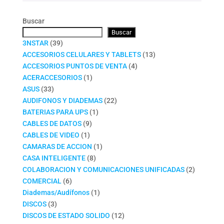
Buscar
Buscar
39
3NSTAR
39
productos
13
ACCESORIOS CELULARES Y TABLETS
13
4
productos
ACCESORIOS PUNTOS DE VENTA
4
1
productos
ACERACCESORIOS
1
33
producto
ASUS
33
productos
22
AUDIFONOS Y DIADEMAS
22
1
productos
BATERIAS PARA UPS
1
9
producto
CABLES DE DATOS
9
1
productos
CABLES DE VIDEO
1
producto
1
CAMARAS DE ACCION
1
8
producto
CASA INTELIGENTE
8
productos
2
COLABORACION Y COMUNICACIONES UNIFICADAS
2
6
productos
COMERCIAL
6
productos
1
Diademas/Audífonos
1
3
producto
DISCOS
3
productos
12
DISCOS DE ESTADO SOLIDO
12