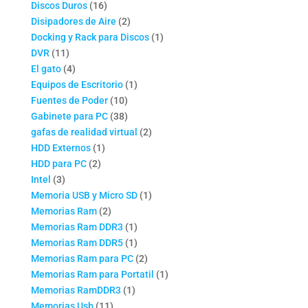
16
productos
Discos Duros
16
productos
2
Disipadores de Aire
2
productos
1
Docking y Rack para Discos
1
11
producto
DVR
11
productos
4
El gato
4
productos
1
Equipos de Escritorio
1
10
producto
Fuentes de Poder
10
productos
38
Gabinete para PC
38
productos
2
gafas de realidad virtual
2
1
productos
HDD Externos
1
2
producto
HDD para PC
2
3
productos
Intel
3
productos
1
Memoria USB y Micro SD
1
2
producto
Memorias Ram
2
productos
1
Memorias Ram DDR3
1
producto
1
Memorias Ram DDR5
1
producto
2
Memorias Ram para PC
2
productos
1
Memorias Ram para Portatil
1
1
producto
Memorias RamDDR3
1
11
producto
Memorias Usb
11