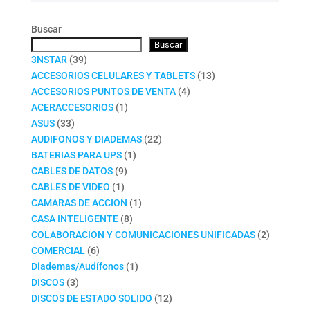
Buscar
Buscar
39
3NSTAR
39
productos
13
ACCESORIOS CELULARES Y TABLETS
13
4
productos
ACCESORIOS PUNTOS DE VENTA
4
1
productos
ACERACCESORIOS
1
33
producto
ASUS
33
productos
22
AUDIFONOS Y DIADEMAS
22
1
productos
BATERIAS PARA UPS
1
9
producto
CABLES DE DATOS
9
1
productos
CABLES DE VIDEO
1
producto
1
CAMARAS DE ACCION
1
8
producto
CASA INTELIGENTE
8
productos
2
COLABORACION Y COMUNICACIONES UNIFICADAS
2
6
productos
COMERCIAL
6
productos
1
Diademas/Audífonos
1
3
producto
DISCOS
3
productos
12
DISCOS DE ESTADO SOLIDO
12