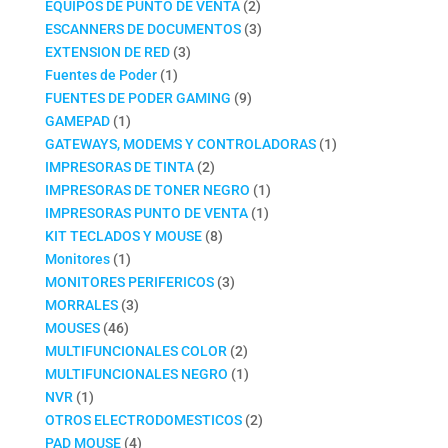
productos
2
EQUIPOS DE PUNTO DE VENTA
2
productos
3
ESCANNERS DE DOCUMENTOS
3
3
productos
EXTENSION DE RED
3
1
productos
Fuentes de Poder
1
producto
9
FUENTES DE PODER GAMING
9
1
productos
GAMEPAD
1
producto
1
GATEWAYS, MODEMS Y CONTROLADORAS
1
2
producto
IMPRESORAS DE TINTA
2
productos
1
IMPRESORAS DE TONER NEGRO
1
1
producto
IMPRESORAS PUNTO DE VENTA
1
8
producto
KIT TECLADOS Y MOUSE
8
1
productos
Monitores
1
producto
3
MONITORES PERIFERICOS
3
3
productos
MORRALES
3
46
productos
MOUSES
46
productos
2
MULTIFUNCIONALES COLOR
2
productos
1
MULTIFUNCIONALES NEGRO
1
1
producto
NVR
1
producto
2
OTROS ELECTRODOMESTICOS
2
4
productos
PAD MOUSE
4