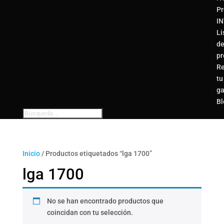
Pr
I
Li
d
pr
Re
tu
ga
Bl
Inicio
/ Productos etiquetados “lga 1700”
lga 1700
No se han encontrado productos que
coincidan con tu selección.