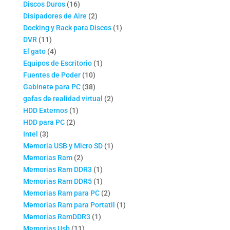
16
productos
Discos Duros
16
productos
2
Disipadores de Aire
2
productos
1
Docking y Rack para Discos
1
11
producto
DVR
11
productos
4
El gato
4
productos
1
Equipos de Escritorio
1
10
producto
Fuentes de Poder
10
productos
38
Gabinete para PC
38
productos
2
gafas de realidad virtual
2
1
productos
HDD Externos
1
2
producto
HDD para PC
2
3
productos
Intel
3
productos
1
Memoria USB y Micro SD
1
2
producto
Memorias Ram
2
productos
1
Memorias Ram DDR3
1
producto
1
Memorias Ram DDR5
1
producto
2
Memorias Ram para PC
2
productos
1
Memorias Ram para Portatil
1
1
producto
Memorias RamDDR3
1
11
producto
Memorias Usb
11