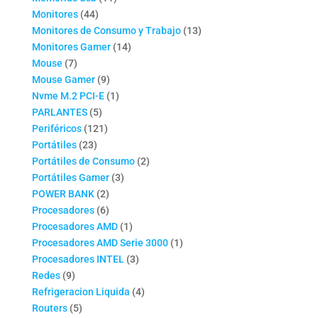
44
productos
Monitores
44
productos
13
Monitores de Consumo y Trabajo
13
14
productos
Monitores Gamer
14
7
productos
Mouse
7
productos
9
Mouse Gamer
9
productos
1
Nvme M.2 PCI-E
1
5
producto
PARLANTES
5
productos
121
Periféricos
121
23
productos
Portátiles
23
productos
2
Portátiles de Consumo
2
3
productos
Portátiles Gamer
3
2
productos
POWER BANK
2
productos
6
Procesadores
6
productos
1
Procesadores AMD
1
producto
1
Procesadores AMD Serie 3000
1
3
producto
Procesadores INTEL
3
9
productos
Redes
9
productos
4
Refrigeracion Liquida
4
5
productos
Routers
5