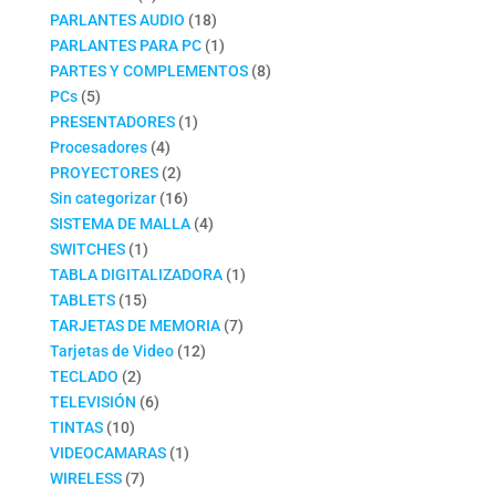
productos
18
PARLANTES AUDIO
18
productos
1
PARLANTES PARA PC
1
producto
8
PARTES Y COMPLEMENTOS
8
5
productos
PCs
5
productos
1
PRESENTADORES
1
4
producto
Procesadores
4
productos
2
PROYECTORES
2
productos
16
Sin categorizar
16
productos
4
SISTEMA DE MALLA
4
1
productos
SWITCHES
1
producto
1
TABLA DIGITALIZADORA
1
15
producto
TABLETS
15
productos
7
TARJETAS DE MEMORIA
7
12
productos
Tarjetas de Video
12
2
productos
TECLADO
2
productos
6
TELEVISIÓN
6
10
productos
TINTAS
10
productos
1
VIDEOCAMARAS
1
7
producto
WIRELESS
7