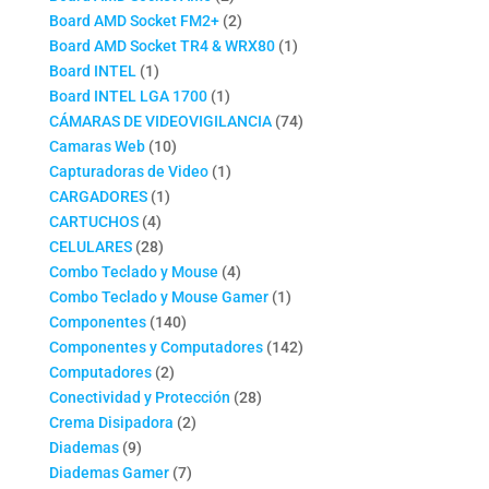
productos
2
Board AMD Socket FM2+
2
productos
1
Board AMD Socket TR4 & WRX80
1
1
producto
Board INTEL
1
producto
1
Board INTEL LGA 1700
1
producto
74
CÁMARAS DE VIDEOVIGILANCIA
74
10
productos
Camaras Web
10
productos
1
Capturadoras de Video
1
1
producto
CARGADORES
1
4
producto
CARTUCHOS
4
productos
28
CELULARES
28
productos
4
Combo Teclado y Mouse
4
productos
1
Combo Teclado y Mouse Gamer
1
140
producto
Componentes
140
productos
142
Componentes y Computadores
142
2
productos
Computadores
2
productos
28
Conectividad y Protección
28
2
productos
Crema Disipadora
2
9
productos
Diademas
9
productos
7
Diademas Gamer
7