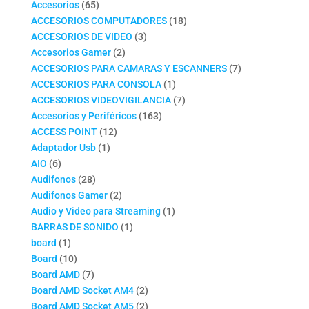
productos
65
Accesorios
65
productos
18
ACCESORIOS COMPUTADORES
18
3
productos
ACCESORIOS DE VIDEO
3
2
productos
Accesorios Gamer
2
productos
7
ACCESORIOS PARA CAMARAS Y ESCANNERS
7
1
productos
ACCESORIOS PARA CONSOLA
1
producto
7
ACCESORIOS VIDEOVIGILANCIA
7
163
productos
Accesorios y Periféricos
163
12
productos
ACCESS POINT
12
1
productos
Adaptador Usb
1
6
producto
AIO
6
productos
28
Audifonos
28
productos
2
Audifonos Gamer
2
productos
1
Audio y Video para Streaming
1
1
producto
BARRAS DE SONIDO
1
1
producto
board
1
producto
10
Board
10
productos
7
Board AMD
7
productos
2
Board AMD Socket AM4
2
productos
2
Board AMD Socket AM5
2