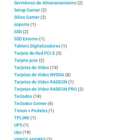
productos
2
Servidores de Almacenamiento
2
2
productos
Setup Gamer
2
2
productos
Sillas Gamer
2
1
productos
soporte
1
2
producto
SSD
2
productos
1
SSD Externo
1
producto
1
Tablets Digitalizadoras
1
3
producto
Tarjeta de Red PCI-E
3
2
productos
Tarjeta pcie
2
productos
13
Tarjetas de Video
13
productos
8
Tarjetas de Video NVIDIA
8
productos
1
Tarjetas de Video RADEON
1
producto
2
Tarjetas de Video RADEON PRO
2
18
productos
Teclados
18
productos
6
Teclados Gamer
6
productos
1
Timon + Pedales
1
1
producto
TPLINK
1
1
producto
UPS
1
producto
19
Ups
19
productos
2
VENTILADORES
2