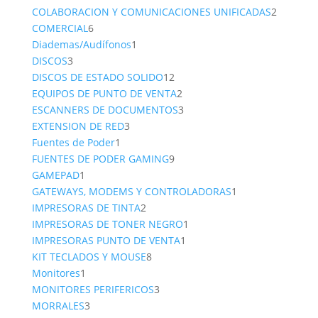
productos
2
COLABORACION Y COMUNICACIONES UNIFICADAS
2
6
product
COMERCIAL
6
productos
1
Diademas/Audífonos
1
3
producto
DISCOS
3
productos
12
DISCOS DE ESTADO SOLIDO
12
productos
2
EQUIPOS DE PUNTO DE VENTA
2
productos
3
ESCANNERS DE DOCUMENTOS
3
3
productos
EXTENSION DE RED
3
1
productos
Fuentes de Poder
1
producto
9
FUENTES DE PODER GAMING
9
1
productos
GAMEPAD
1
producto
1
GATEWAYS, MODEMS Y CONTROLADORAS
1
2
producto
IMPRESORAS DE TINTA
2
productos
1
IMPRESORAS DE TONER NEGRO
1
1
producto
IMPRESORAS PUNTO DE VENTA
1
8
producto
KIT TECLADOS Y MOUSE
8
1
productos
Monitores
1
producto
3
MONITORES PERIFERICOS
3
3
productos
MORRALES
3