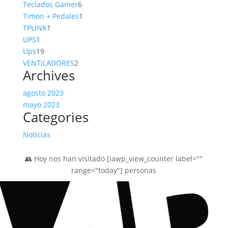
productos
6
Teclados Gamer
6
productos
1
Timon + Pedales
1
1
producto
TPLINK
1
1
producto
UPS
1
producto
19
Ups
19
productos
2
VENTILADORES
2
Archives
productos
agosto 2023
mayo 2023
Categories
Noticias
👥 Hoy nos han visitado [iawp_view_counter label=""
range="today"] personas