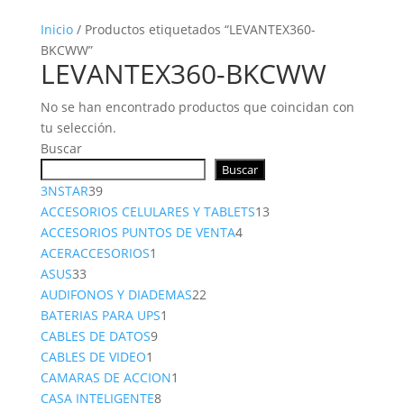
Inicio
/ Productos etiquetados “LEVANTEX360-
BKCWW”
LEVANTEX360-BKCWW
No se han encontrado productos que coincidan con
tu selección.
Buscar
Buscar
39
3NSTAR
39
productos
13
ACCESORIOS CELULARES Y TABLETS
13
4
productos
ACCESORIOS PUNTOS DE VENTA
4
1
productos
ACERACCESORIOS
1
33
producto
ASUS
33
productos
22
AUDIFONOS Y DIADEMAS
22
1
productos
BATERIAS PARA UPS
1
9
producto
CABLES DE DATOS
9
1
productos
CABLES DE VIDEO
1
producto
1
CAMARAS DE ACCION
1
8
producto
CASA INTELIGENTE
8