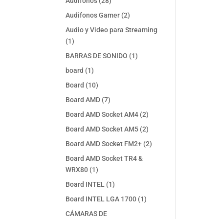
28
Audifonos
28
productos
2
Audifonos Gamer
2
productos
Audio y Video para Streaming
1
1
producto
1
BARRAS DE SONIDO
1
producto
1
board
1
producto
10
Board
10
productos
7
Board AMD
7
productos
2
Board AMD Socket AM4
2
productos
2
Board AMD Socket AM5
2
productos
2
Board AMD Socket FM2+
2
productos
Board AMD Socket TR4 &
1
WRX80
1
producto
1
Board INTEL
1
producto
1
Board INTEL LGA 1700
1
producto
CÁMARAS DE