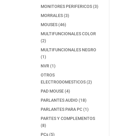
producto
3
MONITORES PERIFERICOS
3
productos
3
MORRALES
3
productos
46
MOUSES
46
productos
MULTIFUNCIONALES COLOR
2
2
productos
MULTIFUNCIONALES NEGRO
1
1
producto
1
NVR
1
producto
OTROS
2
ELECTRODOMESTICOS
2
productos
4
PAD MOUSE
4
productos
18
PARLANTES AUDIO
18
productos
1
PARLANTES PARA PC
1
producto
PARTES Y COMPLEMENTOS
8
8
productos
5
PCs
5