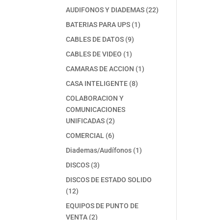
productos
22
AUDIFONOS Y DIADEMAS
22
productos
1
BATERIAS PARA UPS
1
producto
9
CABLES DE DATOS
9
productos
1
CABLES DE VIDEO
1
producto
1
CAMARAS DE ACCION
1
producto
8
CASA INTELIGENTE
8
productos
COLABORACION Y
COMUNICACIONES
2
UNIFICADAS
2
productos
6
COMERCIAL
6
productos
1
Diademas/Audífonos
1
producto
3
DISCOS
3
productos
DISCOS DE ESTADO SOLIDO
12
12
productos
EQUIPOS DE PUNTO DE
2
VENTA
2