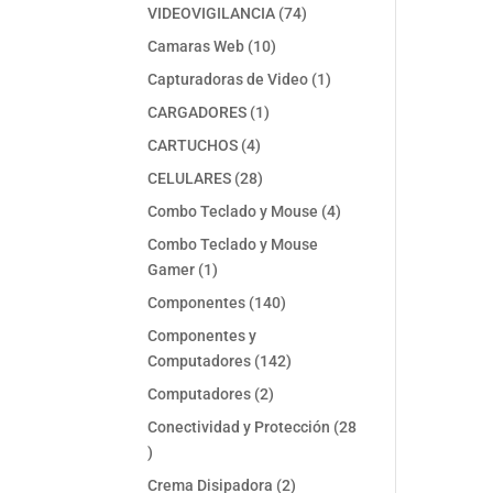
74
VIDEOVIGILANCIA
74
productos
10
Camaras Web
10
productos
1
Capturadoras de Video
1
producto
1
CARGADORES
1
producto
4
CARTUCHOS
4
productos
28
CELULARES
28
productos
4
Combo Teclado y Mouse
4
productos
Combo Teclado y Mouse
1
Gamer
1
producto
140
Componentes
140
productos
Componentes y
142
Computadores
142
productos
2
Computadores
2
productos
Conectividad y Protección
28
28
productos
2
Crema Disipadora
2