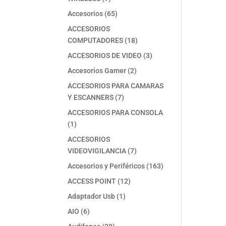
productos
65
Accesorios
65
productos
ACCESORIOS
18
COMPUTADORES
18
productos
3
ACCESORIOS DE VIDEO
3
productos
2
Accesorios Gamer
2
productos
ACCESORIOS PARA CAMARAS
7
Y ESCANNERS
7
productos
ACCESORIOS PARA CONSOLA
1
1
producto
ACCESORIOS
7
VIDEOVIGILANCIA
7
productos
163
Accesorios y Periféricos
163
productos
12
ACCESS POINT
12
productos
1
Adaptador Usb
1
producto
6
AIO
6
productos