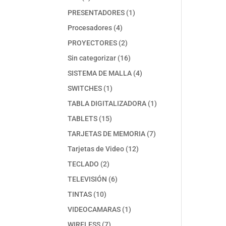
productos
1
PRESENTADORES
1
producto
4
Procesadores
4
productos
2
PROYECTORES
2
productos
16
Sin categorizar
16
productos
4
SISTEMA DE MALLA
4
productos
1
SWITCHES
1
producto
1
TABLA DIGITALIZADORA
1
producto
15
TABLETS
15
productos
7
TARJETAS DE MEMORIA
7
productos
12
Tarjetas de Video
12
productos
2
TECLADO
2
productos
6
TELEVISIÓN
6
productos
10
TINTAS
10
productos
1
VIDEOCAMARAS
1
producto
7
WIRELESS
7