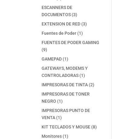
productos
ESCANNERS DE
3
DOCUMENTOS
3
productos
3
EXTENSION DE RED
3
productos
1
Fuentes de Poder
1
producto
FUENTES DE PODER GAMING
9
9
productos
1
GAMEPAD
1
producto
GATEWAYS, MODEMS Y
1
CONTROLADORAS
1
producto
2
IMPRESORAS DE TINTA
2
productos
IMPRESORAS DE TONER
1
NEGRO
1
producto
IMPRESORAS PUNTO DE
1
VENTA
1
producto
8
KIT TECLADOS Y MOUSE
8
productos
1
Monitores
1