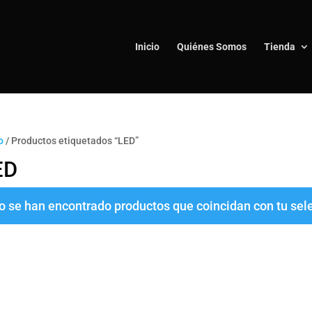
Inicio
Quiénes Somos
Tienda
o
/ Productos etiquetados “LED”
ED
o se han encontrado productos que coincidan con tu sel