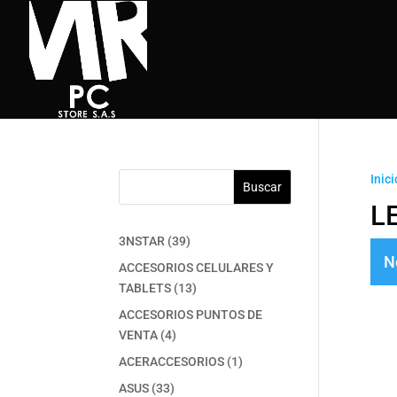
Inici
Buscar
L
39
3NSTAR
39
N
productos
ACCESORIOS CELULARES Y
13
TABLETS
13
productos
ACCESORIOS PUNTOS DE
4
VENTA
4
productos
1
ACERACCESORIOS
1
producto
33
ASUS
33